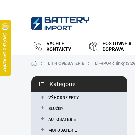
Přejít
na
obsah
RYCHLÉ
POŠTOVNÉ A
KONTAKTY
DOPRAVA
Domů
LITHIOVÉ BATERIE
LiFePO4 články (3,2
P
Kategorie
o
Přeskočit
s
kategorie
t
VÝHODNÉ SETY
r
SLUŽBY
a
n
AUTOBATERIE
n
MOTOBATERIE
í