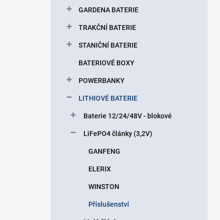
p
GARDENA BATERIE
a
n
TRAKČNÍ BATERIE
e
STANIČNÍ BATERIE
l
BATERIOVÉ BOXY
POWERBANKY
LITHIOVÉ BATERIE
Baterie 12/24/48V - blokové
LiFePO4 články (3,2V)
GANFENG
ELERIX
WINSTON
Příslušenství