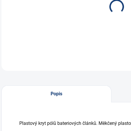
člá
svor
DETA
Popis
Plastový kryt pólů bateriových článků. Měkčený plasto