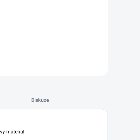
nky. Měkčený plastový materiál. Červená barva pro
ku "plus".
ILNÍ INFORMACE
−
+
Přidat do košíku
ZEPTAT SE
HLÍDAT
Diskuze
vý materiál.