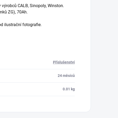
ky výrobců CALB, Sinopoly, Winston.
ánků ZG), 70Ah.
 ilustrační fotografie.
Příslušenství
24 měsíců
0.01 kg