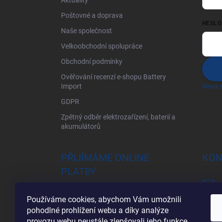
Aktuality
Poštovné a doprava
HESLO
Naše společnost
Velkoobchodní spolupráce
Obchodní podmínky
Ověřování recenzí e-shopu Battery
Import
Nová r
GDPR
Zpětný odběr elektrozařízení, baterií a
akumulátorů
PŘIJÍMÁME ONLINE
KON
PLATBY
Používáme cookies, abychom Vám umožnili
pohodlné prohlížení webu a díky analýze
provozu webu neustále zlepšovali jeho funkce,