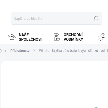
Hledat
NAŠE
OBCHODNÍ
SPOLEČNOST
PODMÍNKY
V)
Příslušenství
Winston Krytka pólu bateriových článků - vel. 
ZNAČKA:
WINSTON
MOŽ
26
21,
Měr
NA
cena
Plas