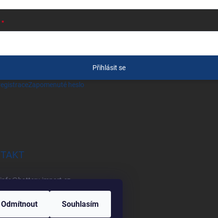
Přihlásit se
egistrace
Zapomenuté heslo
TAKT
info
@
battery-import.cz
+420 222 560 338
Odmítnout
Souhlasím