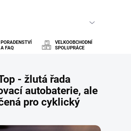
PRÁZDNÝ KOŠÍK
NÁKUPNÍ
KOŠÍK
PORADENSTVÍ
VELKOOBCHODNÍ
A FAQ
SPOLUPRÁCE
op - žlutá řada
ovací autobaterie, ale
rčená pro cyklický