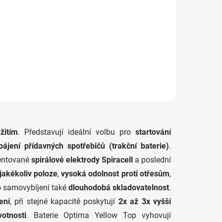
žitím
. Představují ideální volbu pro
startování
pájení přídavných spotřebičů
(trakční baterie)
.
tentované
spirálové elektrody Spiracell
a poslední
 jakékoliv poloze
,
vysoká odolnost proti otřesům
,
 samovybíjení také
dlouhodobá skladovatelnost
.
ení
, při stejné kapacitě poskytují
2x až 3x vyšší
otnosti
. Baterie Optima Yellow Top vyhovují