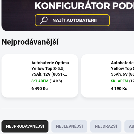
Nejprodávanější
Autobaterie Optima
Autobaterie
Yellow Top S-5.5,
Yellow Top 
75Ah, 12V (8051-
55Ah, 6V (8
187)
SKLADEM
(
14 KS
)
SKLADEM
(
1
6 490 Kč
4 190 Kč
Ř
a
NEJPRODÁVANĚJŠÍ
NEJLEVNĚJŠÍ
NEJDRAŽŠÍ
A
z