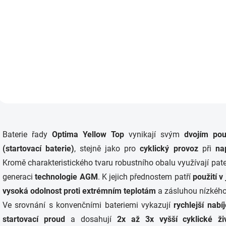
Do košíku
Autobaterie Optima Yellow
Top S 2,7J 38Ah 12V...
O
v
Baterie řady
Optima Yellow Top
vynikají svým
dvojím pou
l
á
(startovací baterie)
, stejně jako pro
cyklický provoz
při
na
d
Kromě charakteristického tvaru robustního obalu využívají pa
a
c
generaci
technologie AGM
. K jejich přednostem patří
použití v
í
vysoká odolnost proti extrémním teplotám
a zásluhou nízkého
p
r
Ve srovnání s konvenčními bateriemi vykazují
rychlejší nabíj
v
startovací proud
a dosahují
2x až 3x vyšší cyklické živ
k