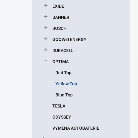
p
EXIDE
a
n
BANNER
e
BOSCH
l
GOOWEI ENERGY
DURACELL
OPTIMA
Red Top
Yellow Top
Blue Top
TESLA
ODYSSEY
VÝMĚNA AUTOBATERIE