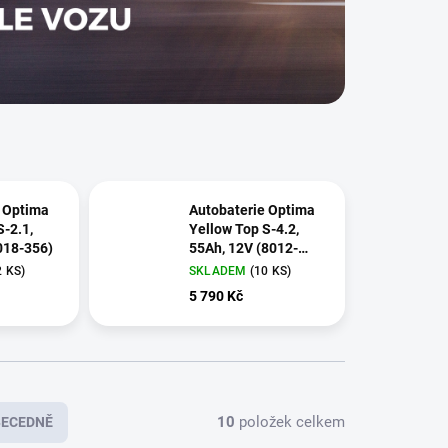
 Optima
Autobaterie Optima
S-2.1,
Yellow Top S-4.2,
018-356)
55Ah, 12V (8012-
254)
2 KS
)
SKLADEM
(
10 KS
)
5 790 Kč
10
položek celkem
BECEDNĚ