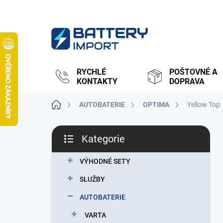
Přejít
na
obsah
RYCHLÉ
POŠTOVNÉ A
KONTAKTY
DOPRAVA
Domů
AUTOBATERIE
OPTIMA
Yellow Top
P
Kategorie
o
Přeskočit
s
kategorie
t
VÝHODNÉ SETY
r
SLUŽBY
a
n
AUTOBATERIE
n
VARTA
í