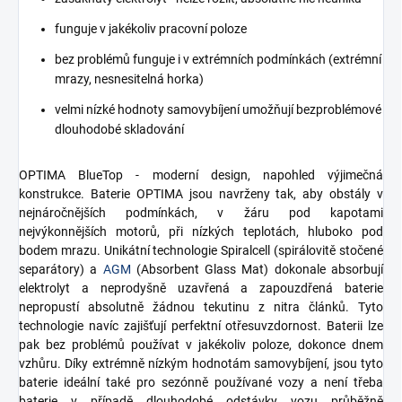
funguje v jakékoliv pracovní poloze
bez problémů funguje i v extrémních podmínkách (extrémní
mrazy, nesnesitelná horka)
velmi nízké hodnoty samovybíjení umožňují bezproblémové
dlouhodobé skladování
OPTIMA BlueTop - moderní design, napohled výjimečná
konstrukce. Baterie OPTIMA jsou navrženy tak, aby obstály v
nejnáročnějších podmínkách, v žáru pod kapotami
nejvýkonnějších motorů, při nízkých teplotách, hluboko pod
bodem mrazu. Unikátní technologie Spiralcell (spirálovitě stočené
separátory) a
AGM
(Absorbent Glass Mat) dokonale absorbují
elektrolyt a neprodyšně uzavřená a zapouzdřená baterie
nepropustí absolutně žádnou tekutinu z nitra článků. Tyto
technologie navíc zajišťují perfektní otřesuvzdornost. Baterii lze
pak bez problémů používat v jakékoliv poloze, dokonce dnem
vzhůru. Díky extrémně nízkým hodnotám samovybíjení, jsou tyto
baterie ideální také pro sezónně používané vozy a není třeba
baterie v případě dlouhodobé odstávky vozu průběžně