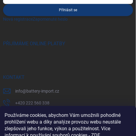
Přihlásit se
Nová registrace
Zapomenuté heslo
PŘIJÍMÁME ONLINE PLATBY
KONTAKT
info
@
battery-import.cz
+420 222 560 338
+420 774 969 705
Používáme cookies, abychom Vám umožnili pohodlné
prohlížení webu a díky analýze provozu webu neustále
zlepšovali jeho funkce, výkon a použitelnost. Více
informací k používání souborů cookies
-
ZDE