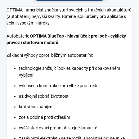
OPTIMA - americká značka startovacích a trakčních akumulátorů
(autobaterií) nejvyšší kvality. Baterie jsou určeny pro aplikace s
velmi vysokými nároky.
Autobaterie
OPTIMA BlueTop - hlavní účel: pro lodě - cyklický
provoz i startování motorů
Základní výhody oproti běžným autobateriím:
technologie snižující pokles kapacity při opakovaném
vybíjení
vylepšená konstrukce pro vlhké prostředí
až dvojnásobná životnost
kratší čas nabíjení
zcela odolná proti otřesům
vyšší startovací proud při stejné kapacitě
zasáknutý elektrolyt - nelze rozlít, absolutně nic neuniká