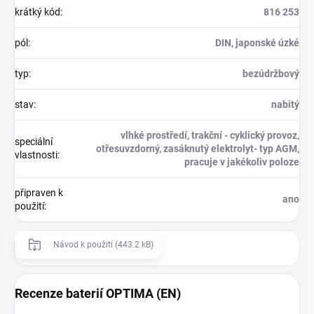
krátký kód
:
816 253
pól
:
DIN, japonské úzké
typ
:
bezúdržbový
stav
:
nabitý
vlhké prostředí, trakční - cyklický provoz,
speciální
otřesuvzdorný, zasáknutý elektrolyt- typ AGM,
vlastnosti
:
pracuje v jakékoliv poloze
připraven k
ano
použití
:
Návod k použití (443.2 kB)
Recenze baterií OPTIMA (EN)