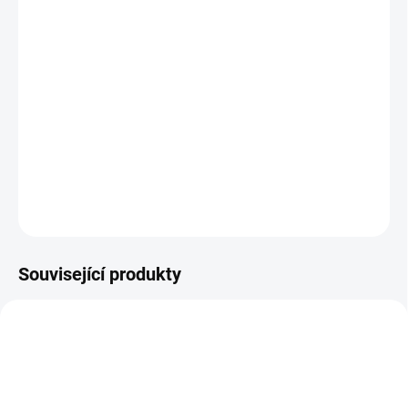
ÚSTÍ NAD LABEM:
0 KS
Autobaterie Optima Blue Top DC 4,2 55Ah 12V bezúdržbová
AGM
baterie
DETAILNÍ INFORMACE
−
+
Přidat do košíku
ZEPTAT SE
HLÍDAT
Související produkty
A0002
E7537