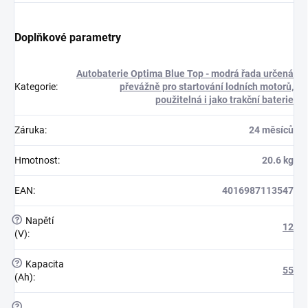
Doplňkové parametry
Autobaterie Optima Blue Top - modrá řada určená
Kategorie
:
převážně pro startování lodních motorů,
použitelná i jako trakční baterie
Záruka
:
24 měsíců
Hmotnost
:
20.6 kg
EAN
:
4016987113547
?
Napětí
12
(V)
:
?
Kapacita
55
(Ah)
:
?