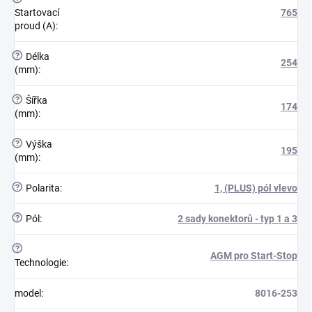
Startovací
765
proud (A)
:
?
Délka
254
(mm)
:
?
Šířka
174
(mm)
:
?
Výška
195
(mm)
:
?
Polarita
:
1, (PLUS) pól vlevo
?
Pól
:
2 sady konektorů - typ 1 a 3
?
AGM pro Start-Stop
Technologie
:
model
:
8016-253