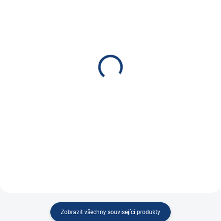
SKLADEM
SKLADEM
Výměna autobaterie
Nabíječka NOCO GENIUS
JESENICE / BRNO
5, 6/12V 5A
149 Kč
1 590 Kč
123,14 Kč bez DPH
1 314,05 Kč bez DPH
Do košíku
Do košíku
Výměny provádíme v Jesenici u
Nabíječka NOCO GENIUS 5,
Prahy nebo Brně a...
6/12V 5A, PB/Lithium
Zobrazit všechny související produkty