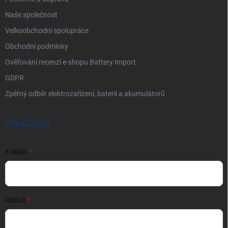
Naše společnost
Velkoobchodní spolupráce
Obchodní podmínky
Ověřování recenzí e-shopu Battery Import
GDPR
Zpětný odběr elektrozařízení, baterií a akumulátorů
PŘIHLÁŠENÍ
E-MAIL
HESLO