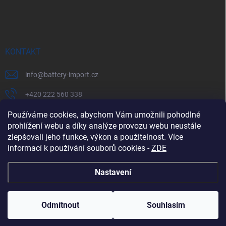
KONTAKT
info
@
battery-import.cz
+420 222 560 338
+420 774 969 705
Používáme cookies, abychom Vám umožnili pohodlné
prohlížení webu a díky analýze provozu webu neustále
zlepšovali jeho funkce, výkon a použitelnost. Více
informací k používání souborů cookies
-
ZDE
Zboží.cz
Heureka.cz
Battery Import SK
REKLAMACE
Nastavení
Copyright 2026
Battery Import
. Všechna práva vyhrazena.
Odmítnout
Souhlasím
Vytvořil Shoptet