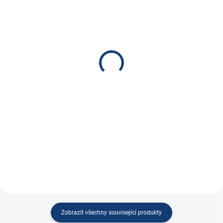
SKLADEM
NA DOTAZ
(
148 KS
)
CTEK Nabíječka MXTS
Nabíječka NOCO GENIUS
40, 12V/40A, 24V/20A
10, 6/12V 10A
15 439 Kč
2 690 Kč
12 759,50 Kč bez DPH
2 223,14 Kč bez DPH
Do košíku
Do košíku
Profesionální 12/24V nabíječka,
Nabíječka NOCO GENIUS 10,
max. proud 40A...
6/12V 10A, PB/Lithium
Zobrazit všechny související produkty