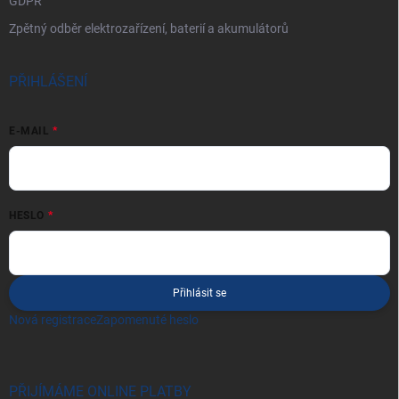
GDPR
Zpětný odběr elektrozařízení, baterií a akumulátorů
PŘIHLÁŠENÍ
E-MAIL
HESLO
Přihlásit se
Nová registrace
Zapomenuté heslo
PŘIJÍMÁME ONLINE PLATBY