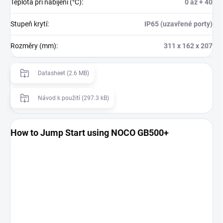
Teplota při nabíjení (°C)
:
0 až + 40
Stupeň krytí
:
IP65 (uzavřené porty)
Rozměry (mm)
:
311 x 162 x 207
Datasheet (2.6 MB)
Návod k použití (297.3 kB)
How to Jump Start using NOCO GB500+