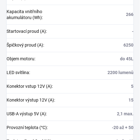
Kapacita vnitřního
266
akumulátoru (Wh)
:
Startovací proud (A)
:
-
Špičkový proud (A)
:
6250
Objem motoru
:
do 45L
LED svítlina
:
2200 lumenů
Konektor vstup 12V (A)
:
5
Konektor výstup 12V (A)
:
15
USB-A výstup 5V (A)
:
2,1 max.
Provozní teplota (°C)
:
-20 až + 50