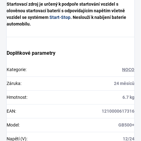
Startovací zdroj je určený k podpoře startování vozidel s
olověnou startovací baterií s odpovídajícím napětím včetně
vozidel se systémem
Start-Stop
.
Neslouží k nabíjení baterie
automobilu.
Doplňkové parametry
Kategorie
:
NOCO
Záruka
:
24 měsíců
Hmotnost
:
6.7 kg
EAN
:
1210000617316
Model
:
GB500+
Napětí (V)
:
12/24