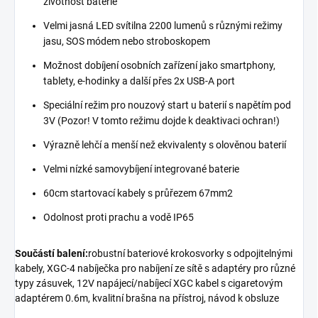
životnost baterie
Velmi jasná LED svítilna 2200 lumenů s různými režimy
jasu, SOS módem nebo stroboskopem
Možnost dobíjení osobních zařízení jako smartphony,
tablety, e-hodinky a další přes 2x USB-A port
Speciální režim pro nouzový start u baterií s napětím pod
3V (Pozor! V tomto režimu dojde k deaktivaci ochran!)
Výrazně lehčí a menší než ekvivalenty s olověnou baterií
Velmi nízké samovybíjení integrované baterie
60cm startovací kabely s průřezem 67mm2
Odolnost proti prachu a vodě IP65
Součástí balení:
robustní bateriové krokosvorky s odpojitelnými
kabely, XGC-4 nabíječka pro nabíjení ze sítě s adaptéry pro různé
typy zásuvek, 12V napájecí/nabíjecí XGC kabel s cigaretovým
adaptérem 0.6m, kvalitní brašna na přístroj, návod k obsluze