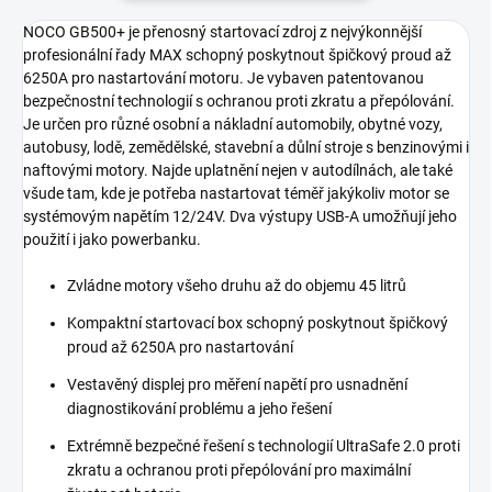
NOCO GB500+ je přenosný startovací zdroj z nejvýkonnější
profesionální řady MAX schopný poskytnout špičkový proud až
6250A pro nastartování motoru. Je vybaven patentovanou
bezpečnostní technologií s ochranou proti zkratu a přepólování.
Je určen pro různé osobní a nákladní automobily, obytné vozy,
autobusy, lodě, zemědělské, stavební a důlní stroje s benzinovými i
naftovými motory. Najde uplatnění nejen v autodílnách, ale také
všude tam, kde je potřeba nastartovat téměř jakýkoliv motor se
systémovým napětím 12/24V. Dva výstupy USB-A umožňují jeho
použití i jako powerbanku.
Zvládne motory všeho druhu až do objemu 45 litrů
Kompaktní startovací box schopný poskytnout špičkový
proud až 6250A pro nastartování
Vestavěný displej pro měření napětí pro usnadnění
diagnostikování problému a jeho řešení
Extrémně bezpečné řešení s technologií UltraSafe 2.0 proti
zkratu a ochranou proti přepólování pro maximální