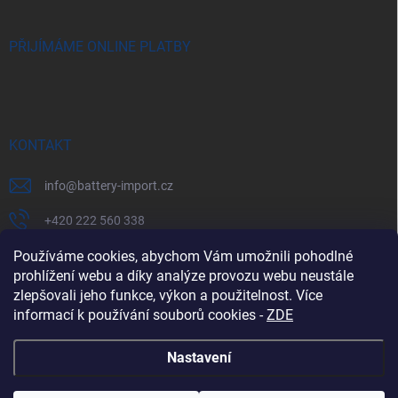
PŘIJÍMÁME ONLINE PLATBY
KONTAKT
info
@
battery-import.cz
+420 222 560 338
+420 774 969 705
Používáme cookies, abychom Vám umožnili pohodlné
prohlížení webu a díky analýze provozu webu neustále
zlepšovali jeho funkce, výkon a použitelnost. Více
informací k používání souborů cookies
-
ZDE
Zboží.cz
Heureka.cz
Battery Import SK
REKLAMACE
Nastavení