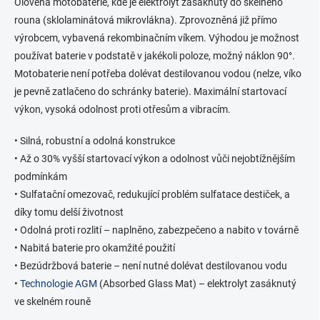
Olověná motobaterie, kde je elektrolyt zasáknutý do skelného
a
rouna (sklolaminátová mikrovlákna). Zprovozněná již přímo
c
í
výrobcem, vybavená rekombinačním víkem. Výhodou je možnost
p
používat baterie v podstatě v jakékoli poloze, možný náklon 90°.
r
Motobaterie není potřeba dolévat destilovanou vodou (nelze, víko
v
k
je pevně zatlačeno do schránky baterie). Maximální startovací
y
výkon, vysoká odolnost proti otřesům a vibracím.
v
ý
• Silná, robustní a odolná konstrukce
p
i
• Až o 30% vyšší startovací výkon a odolnost vůči nejobtížnějším
s
podmínkám
u
• Sulfatační omezovač, redukující problém sulfatace destiček, a
díky tomu delší životnost
• Odolná proti rozlití – naplněno, zabezpečeno a nabito v továrně
• Nabitá baterie pro okamžité použití
• Bezúdržbová baterie – není nutné dolévat destilovanou vodu
•
Technologie AGM
(Absorbed Glass Mat) – elektrolyt zasáknutý
ve skelném rouně