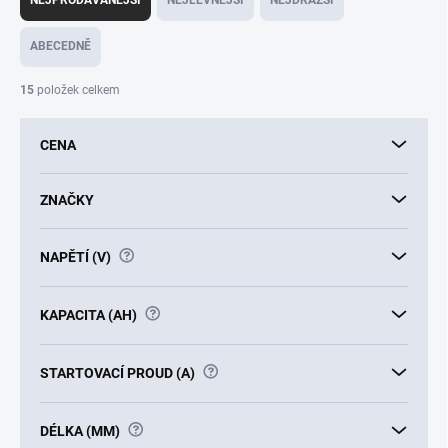
NEJPRODÁVANĚJŠÍ
NEJLEVNĚJŠÍ
NEJDRAŽŠÍ
z
e
ABECEDNĚ
n
í
15
položek celkem
p
r
CENA
o
d
u
ZNAČKY
k
t
?
NAPĚTÍ (V)
ů
?
KAPACITA (AH)
?
STARTOVACÍ PROUD (A)
?
DÉLKA (MM)