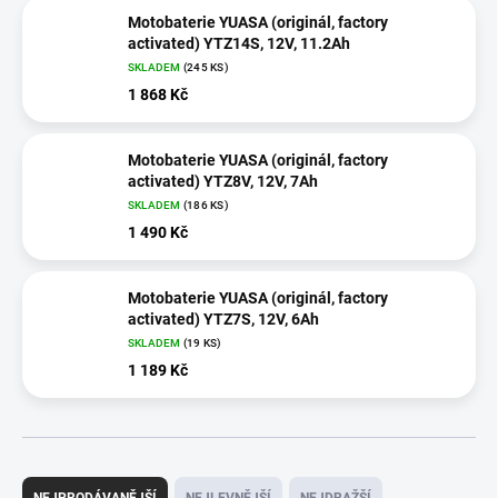
Motobaterie YUASA (originál, factory
activated) YTZ14S, 12V, 11.2Ah
SKLADEM
(
245 KS
)
1 868 Kč
Motobaterie YUASA (originál, factory
activated) YTZ8V, 12V, 7Ah
SKLADEM
(
186 KS
)
1 490 Kč
Motobaterie YUASA (originál, factory
activated) YTZ7S, 12V, 6Ah
SKLADEM
(
19 KS
)
1 189 Kč
Ř
a