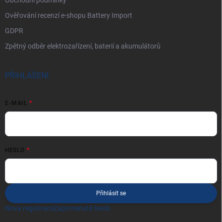
Ověřování recenzí e-shopu Battery Import
GDPR
Zpětný odběr elektrozařízení, baterií a akumulátorů
PŘIHLÁŠENÍ
E-MAIL
HESLO
Přihlásit se
Nová registrace
Zapomenuté heslo