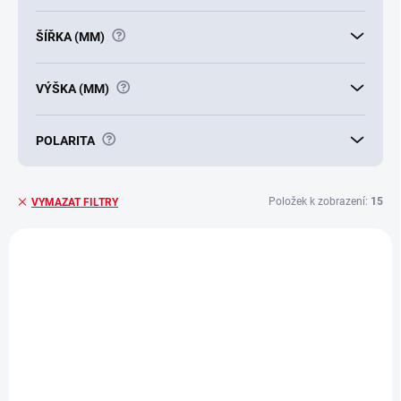
?
ŠÍŘKA (MM)
?
VÝŠKA (MM)
?
POLARITA
Položek k zobrazení:
15
VYMAZAT FILTRY
V
ý
E7325
p
i
s
p
r
o
d