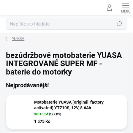
Přejít
na
obsah
Hledat
YUASA
bezúdržbové motobaterie YUASA
INTEGROVANÉ SUPER MF -
baterie do motorky
Nejprodávanější
Motobaterie YUASA (originál, factory
activated) YTZ10S, 12V, 8.6Ah
SKLADEM
(
177 KS
)
1 575 Kč