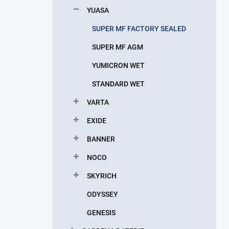
p
YUASA
a
n
SUPER MF FACTORY SEALED
e
SUPER MF AGM
l
YUMICRON WET
STANDARD WET
VARTA
EXIDE
BANNER
NOCO
SKYRICH
ODYSSEY
GENESIS