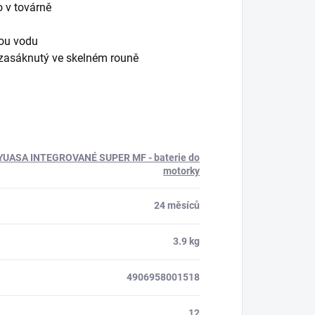
o v továrně
nou vodu
 zasáknutý ve skelném rouně
 YUASA INTEGROVANÉ SUPER MF - baterie do
motorky
24 měsíců
3.9 kg
4906958001518
12