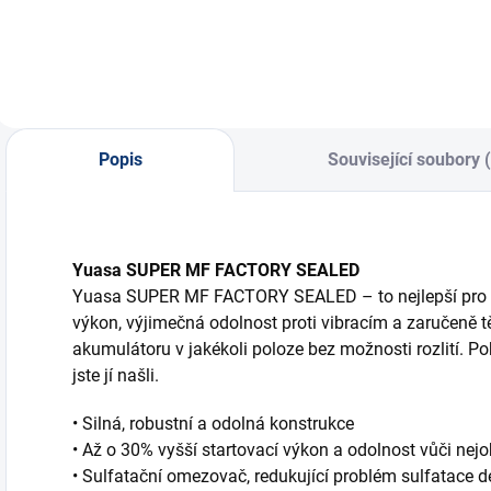
autobaterie,...
Popis
Související soubory 
Yuasa SUPER MF FACTORY SEALED
Yuasa SUPER MF FACTORY SEALED – to nejlepší pro vá
výkon, výjimečná odolnost proti vibracím a zaručeně t
akumulátoru v jakékoli poloze bez možnosti rozlití. Pok
jste jí našli.
• Silná, robustní a odolná konstrukce
• Až o 30% vyšší startovací výkon a odolnost vůči ne
• Sulfatační omezovač, redukující problém sulfatace de