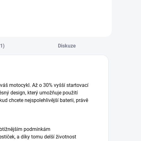
(1)
Diskuze
š motocykl. Až o 30% vyšší startovací
ěsný design, který umožňuje použití
ud chcete nejspolehlivější baterii, právě
jobtížnějším podmínkám
stiček, a díky tomu delší životnost