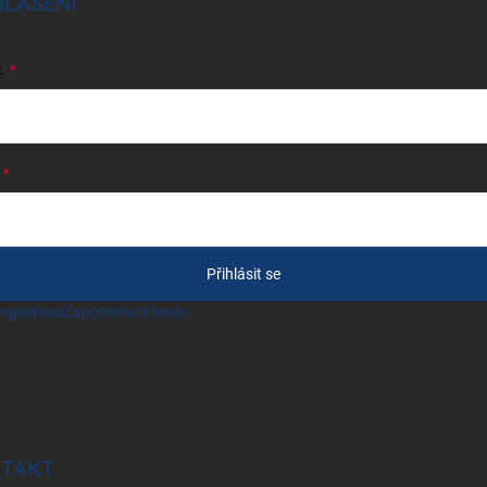
HLÁŠENÍ
L
Přihlásit se
egistrace
Zapomenuté heslo
TAKT