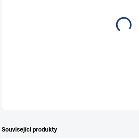
NEH
JES
ÚST
Nej
pří
DETA
Související produkty