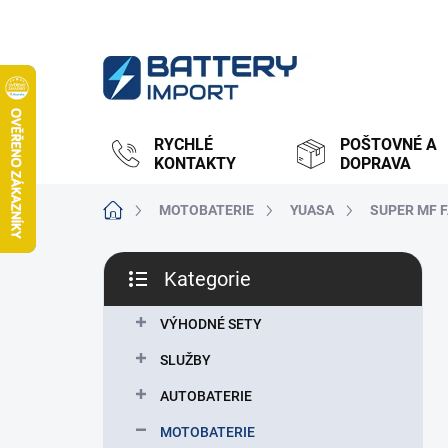
Přejít
na
obsah
RYCHLÉ
POŠTOVNÉ A
KONTAKTY
DOPRAVA
Domů
MOTOBATERIE
YUASA
SUPER MF 
P
Kategorie
o
Přeskočit
s
kategorie
t
VÝHODNÉ SETY
r
SLUŽBY
a
n
AUTOBATERIE
n
MOTOBATERIE
í