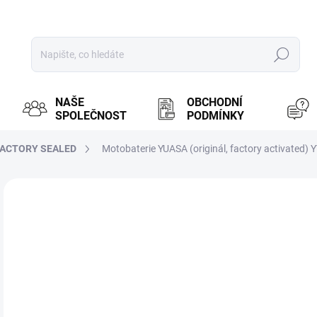
Hledat
NAŠE
OBCHODNÍ
SPOLEČNOST
PODMÍNKY
FACTORY SEALED
Motobaterie YUASA (originál, factory activated) 
ZNAČKA:
YUASA
MOŽ
1 
1 5
Měr
PR
cena
BRN