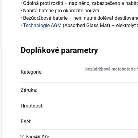
• Odolná proti rozlití – naplněno, zabezpečeno a nabit
• Nabitá baterie pro okamžité použití
• Bezúdržbová baterie – není nutné dolévat destilova
•
Technologie AGM
(Absorbed Glass Mat) – elektrolyt
Doplňkové parametry
bezúdržbové motobaterie
Kategorie
:
Záruka
:
Hmotnost
:
EAN
:
?
Napětí (V)
: