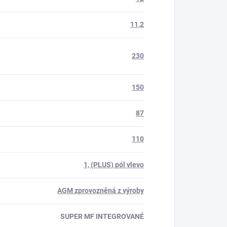
11,2
230
150
87
110
1, (PLUS) pól vlevo
AGM zprovozněná z výroby
SUPER MF INTEGROVANÉ