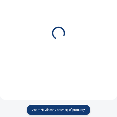
SKLADEM
NA DOTAZ
(
84 KS
)
UCHEN konektor 2
Konektor 2 pólový 175A
pólový EC80, 80A,
24V červený SC175
zásuvka
199 Kč
590 Kč
164,46 Kč bez DPH
487,60 Kč bez DPH
Do košíku
Do košíku
DC konektor 2 pólový 175A 24V
DC konektor 2 pólový 80A šedý v
červený SC175,...
provedení...
Zobrazit všechny související produkty