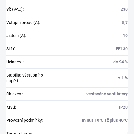
Síť (VAC)
:
230
Vstupní proud (A)
:
8,7
Jištění (A)
:
10
Skříň
:
FF130
Účinnost
:
do 94 %
Stabilita výstupního
± 1 %
napětí
:
Chlazení
:
vestavěné ventilátory
Krytí
:
IP20
Provozní podmínky
:
minus 10°C až plus 40°C
Třída ochrany
:
I