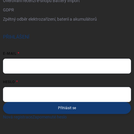
Ověřování recenzí e-shopu Battery Import
GDPR
Zpětný odběr elektrozařízení, baterií a akumulátorů
PŘIHLÁŠENÍ
E-MAIL
HESLO
Přihlásit se
Nová registrace
Zapomenuté heslo