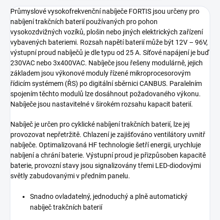
Průmyslové vysokofrekvenční nabíječe FORTIS jsou určeny pro
nabíjení trakčních baterií používaných pro pohon
vysokozdvižných vozíků, plošin nebo jiných elektrických zařízení
vybavených bateriemi. Rozsah napětí baterií může být 12V – 96V,
výstupní proud nabíječů je dle typu od 25 A. Síťové napájení je buď
230VAC nebo 3x400VAC. Nabíječe jsou řešeny modulárně, jejich
základem jsou výkonové moduly řízené mikroprocesorovým
řídicím systémem (ŘS) po digitální sběrnici CANBUS. Paralelním
spojením těchto modulů lze dosáhnout požadovaného výkonu.
Nabíječe jsou nastavitelné v širokém rozsahu kapacit baterií.
Nabíječ je určen pro cyklické nabíjení trakčních baterií, lze jej
provozovat nepřetržitě. Chlazení je zajišťováno ventilátory uvnitř
nabíječe. Optimalizovaná HF technologie šetří energii, urychluje
nabíjení a chrání baterie. Výstupní proud je přizpůsoben kapacitě
baterie, provozní stavy jsou signalizovány třemi LED-diodovými
světly zabudovanými v předním panelu.
Snadno ovladatelný, jednoduchý a plně automatický
nabíječ trakčních baterií