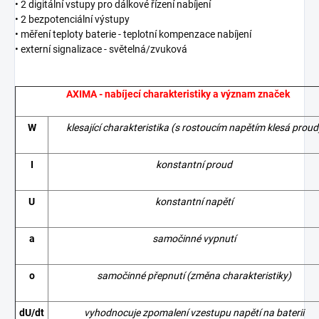
• 2 digitální vstupy pro dálkové řízení nabíjení
• 2 bezpotenciální výstupy
• měření teploty baterie - teplotní kompenzace nabíjení
• externí signalizace - světelná/zvuková
AXIMA - nabíjecí charakteristiky a význam značek
W
klesající charakteristika (s rostoucím napětím klesá proud
I
konstantní proud
U
konstantní napětí
a
samočinné vypnutí
o
samočinné přepnutí (změna charakteristiky)
dU/dt
vyhodnocuje zpomalení vzestupu napětí na baterii