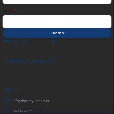
HESLO
Přihlásit se
Nová registrace
Zapomenuté heslo
PŘIJÍMÁME ONLINE PLATBY
KONTAKT
info
@
battery-import.cz
+420 222 560 338