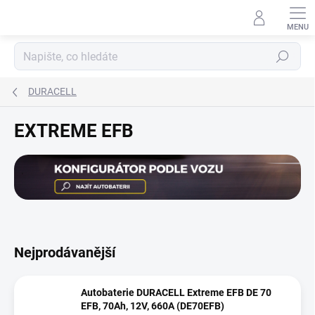
Přejít
na
obsah
Hledat
DURACELL
EXTREME EFB
Nejprodávanější
Autobaterie DURACELL Extreme EFB DE 70
EFB, 70Ah, 12V, 660A (DE70EFB)