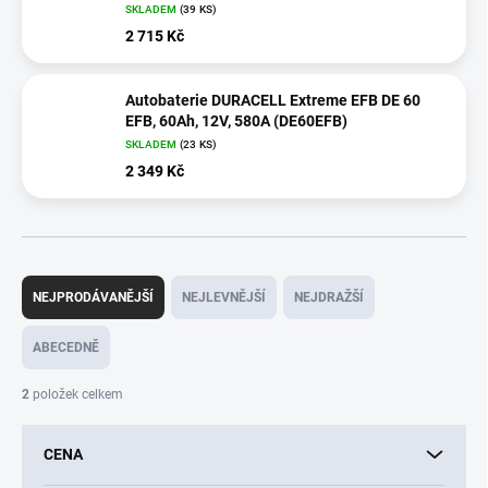
SKLADEM
(
39 KS
)
2 715 Kč
Autobaterie DURACELL Extreme EFB DE 60
EFB, 60Ah, 12V, 580A (DE60EFB)
SKLADEM
(
23 KS
)
2 349 Kč
Ř
a
NEJPRODÁVANĚJŠÍ
NEJLEVNĚJŠÍ
NEJDRAŽŠÍ
z
e
ABECEDNĚ
n
í
2
položek celkem
p
r
CENA
o
d