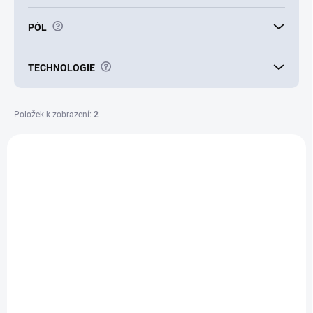
?
PÓL
?
TECHNOLOGIE
Položek k zobrazení:
2
V
ý
E6959
p
i
s
p
r
o
d
u
k
t