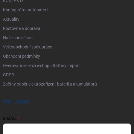
KONTAKTY
Konfigurátor autobaterií
Aktuality
Poštovné a doprava
Naše společnost
Velkoobchodní spolupráce
Obchodní podmínky
Ověřování recenzí e-shopu Battery Import
GDPR
Zpětný odběr elektrozařízení, baterií a akumulátorů
PŘIHLÁŠENÍ
E-MAIL