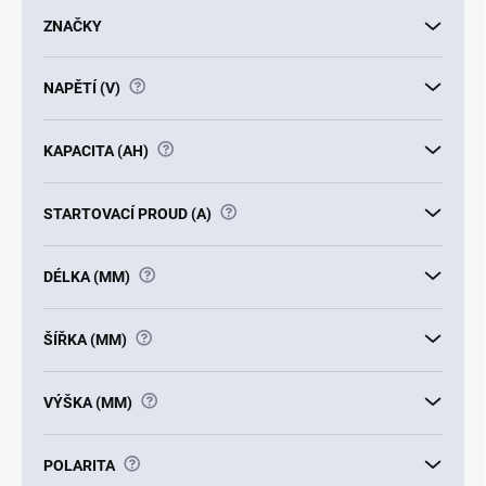
u
ZNAČKY
k
t
?
NAPĚTÍ (V)
ů
?
KAPACITA (AH)
?
STARTOVACÍ PROUD (A)
?
DÉLKA (MM)
?
ŠÍŘKA (MM)
?
VÝŠKA (MM)
?
POLARITA