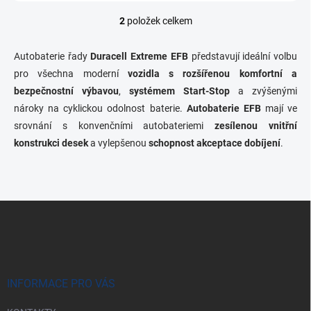
2
položek celkem
O
v
l
Autobaterie řady
Duracell Extreme EFB
představují ideální volbu
á
pro všechna moderní
vozidla s rozšířenou komfortní a
d
bezpečnostní výbavou
,
systémem Start-Stop
a
a zvýšenými
c
nároky na cyklickou odolnost baterie.
Autobaterie EFB
mají ve
í
srovnání s konvenčními autobateriemi
zesílenou vnitřní
p
konstrukci desek
a vylepšenou
schopnost akceptace dobíjení
.
r
v
k
y
v
Z
ý
á
p
p
i
s
a
u
t
í
INFORMACE PRO VÁS