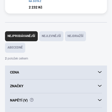
NA DOTAZ
2 232 Kč
Ř
a
NEJPRODÁVANĚJŠÍ
NEJLEVNĚJŠÍ
NEJDRAŽŠÍ
z
e
ABECEDNĚ
n
í
2
položek celkem
p
r
CENA
o
d
u
ZNAČKY
k
t
?
NAPĚTÍ (V)
ů