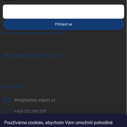
Přihlásit se
Nová registrace
Zapomenuté heslo
PŘIJÍMÁME ONLINE PLATBY
KONTAKT
info
@
battery-import.cz
+420 222 560 338
+420 774 969 705
Používáme cookies, abychom Vám umožnili pohodlné