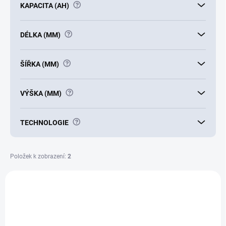
?
KAPACITA (AH)
?
DÉLKA (MM)
?
ŠÍŘKA (MM)
?
VÝŠKA (MM)
?
TECHNOLOGIE
Položek k zobrazení:
2
V
ý
E6216
p
i
s