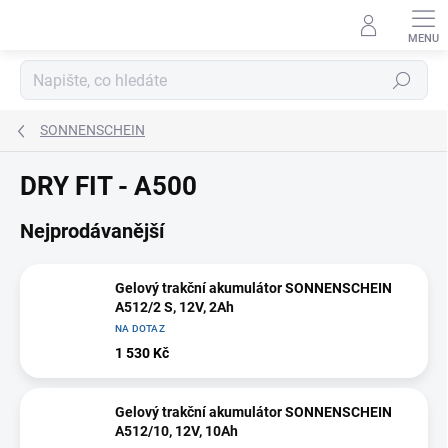
Přejít
na
obsah
Hledat
SONNENSCHEIN
DRY FIT - A500
Nejprodávanější
Gelový trakční akumulátor SONNENSCHEIN
A512/2 S, 12V, 2Ah
NA DOTAZ
1 530 Kč
Gelový trakční akumulátor SONNENSCHEIN
A512/10, 12V, 10Ah