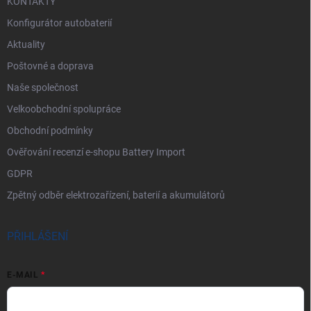
KONTAKTY
Konfigurátor autobaterií
Aktuality
Poštovné a doprava
Naše společnost
Velkoobchodní spolupráce
Obchodní podmínky
Ověřování recenzí e-shopu Battery Import
GDPR
Zpětný odběr elektrozařízení, baterií a akumulátorů
PŘIHLÁŠENÍ
E-MAIL