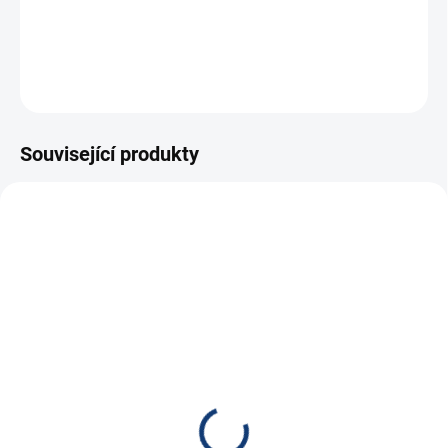
−
+
Přidat do košíku
ZEPTAT SE
HLÍDAT
Související produkty
E7094
E6672
SKLADEM
SKLADEM
(
122 KS
)
(
7 KS
)
Balancér / equalizér pro
Victron Energy Ochrana
4 baterie HA02
baterií BP-65
1 490 Kč
885 Kč