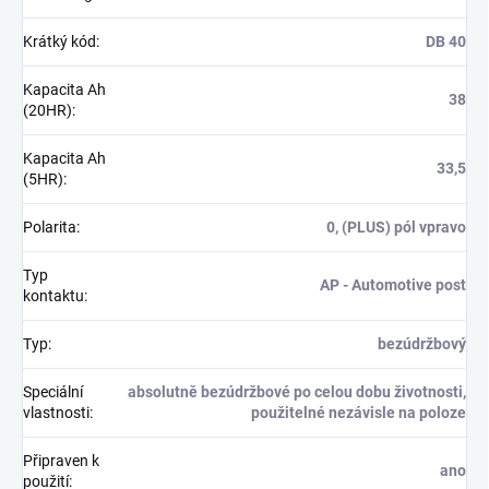
Krátký kód
:
DB 40
Kapacita Ah
38
(20HR)
:
Kapacita Ah
33,5
(5HR)
:
Polarita
:
0, (PLUS) pól vpravo
Typ
AP - Automotive post
kontaktu
:
Typ
:
bezúdržbový
Speciální
absolutně bezúdržbové po celou dobu životnosti,
vlastnosti
:
použitelné nezávisle na poloze
Připraven k
ano
použití
: