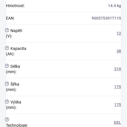
Hmotnost
:
14.4 kg
EAN
:
9005753017115
?
Napětí
12
(V)
:
?
Kapacita
38
(Ah)
:
?
Délka
210
(mm)
:
?
Šířka
175
(mm)
:
?
Výška
175
(mm)
:
?
GEL
Technologie
: