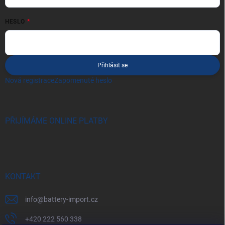
HESLO
Přihlásit se
Nová registrace
Zapomenuté heslo
PŘIJÍMÁME ONLINE PLATBY
KONTAKT
info
@
battery-import.cz
+420 222 560 338