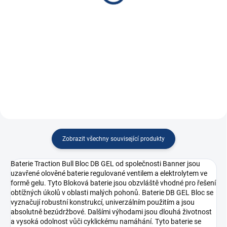
1 231,40 Kč bez DPH
731,40 Kč bez DPH
Do košíku
Do košíku
Aktivní balancér pro baterie nebo
Ochrana baterie BatteryProtect
články s...
Zobrazit všechny související produkty
Baterie Traction Bull Bloc DB GEL od společnosti Banner jsou
uzavřené olověné baterie regulované ventilem a elektrolytem ve
formě gelu. Tyto Bloková baterie jsou obzvláště vhodné pro řešení
obtížných úkolů v oblasti malých pohonů. Baterie DB GEL Bloc se
vyznačují robustní konstrukcí, univerzálním použitím a jsou
absolutně bezúdržbové. Dalšími výhodami jsou dlouhá životnost
a vysoká odolnost vůči cyklickému namáhání. Tyto baterie se