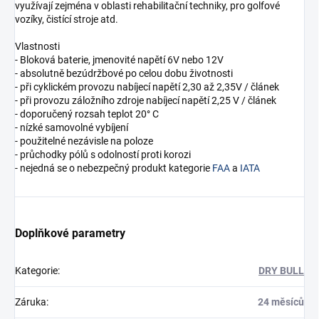
využívají zejména v oblasti rehabilitační techniky, pro golfové
vozíky, čistící stroje atd.
Vlastnosti
- Bloková baterie, jmenovité napětí 6V nebo 12V
- absolutně bezúdržbové po celou dobu životnosti
- při cyklickém provozu nabíjecí napětí 2,30 až 2,35V / článek
- při provozu záložního zdroje nabíjecí napětí 2,25 V / článek
- doporučený rozsah teplot 20° C
- nízké samovolné vybíjení
- použitelné nezávisle na poloze
- průchodky pólů s odolností proti korozi
- nejedná se o nebezpečný produkt kategorie
FAA
a
IATA
Doplňkové parametry
Kategorie
:
DRY BULL
Záruka
:
24 měsíců