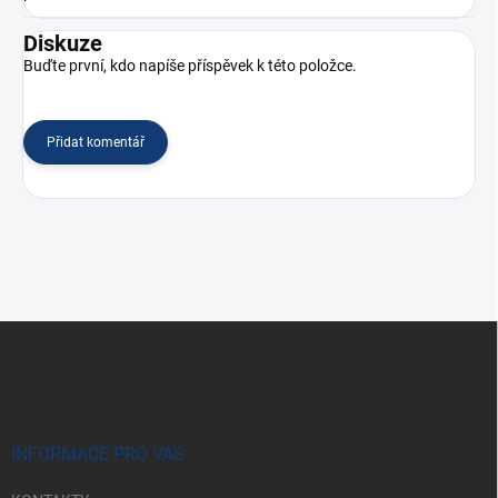
Diskuze
Buďte první, kdo napíše příspěvek k této položce.
Přidat komentář
Z
á
p
a
t
í
INFORMACE PRO VÁS