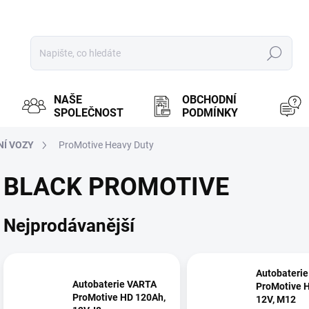
Hledat
NAŠE
OBCHODNÍ
SPOLEČNOST
PODMÍNKY
NÍ VOZY
ProMotive Heavy Duty
BLACK PROMOTIVE
Nejprodávanější
Autobateri
Autobaterie VARTA
ProMotive 
ProMotive HD 120Ah,
12V, M12