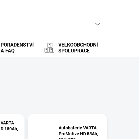
PRÁZDNÝ KOŠÍK
NÁKUPNÍ
KOŠÍK
PORADENSTVÍ
VELKOOBCHODNÍ
A FAQ
SPOLUPRÁCE
e VARTA
Autobaterie VARTA
HD 180Ah,
ProMotive HD 55Ah,