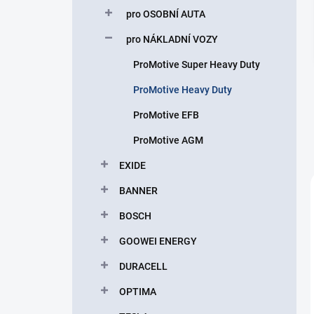
p
pro OSOBNÍ AUTA
a
n
pro NÁKLADNÍ VOZY
e
ProMotive Super Heavy Duty
l
ProMotive Heavy Duty
ProMotive EFB
ProMotive AGM
EXIDE
BANNER
BOSCH
GOOWEI ENERGY
DURACELL
OPTIMA