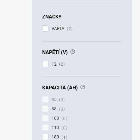
ZNAČKY
VARTA
2
?
NAPĚTÍ (V)
12
2
?
KAPACITA (AH)
45
0
88
0
100
0
110
0
180
1