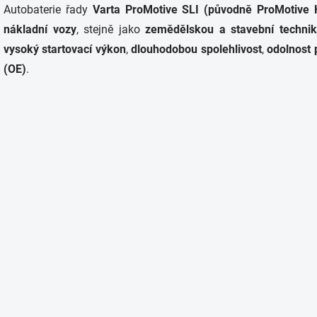
Autobaterie řady
Varta ProMotive SLI (původně ProMotive 
l
á
nákladní vozy
, stejně jako
zemědělskou a stavební techni
d
vysoký startovací výkon
,
dlouhodobou spolehlivost
,
odolnost 
a
c
(OE)
.
í
p
r
v
k
y
v
ý
p
i
s
u