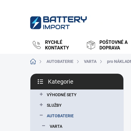
Přejít
na
obsah
RYCHLÉ
POŠTOVNÉ A
KONTAKTY
DOPRAVA
Domů
AUTOBATERIE
VARTA
pro NÁKLAD
P
Kategorie
o
Přeskočit
s
kategorie
t
VÝHODNÉ SETY
r
SLUŽBY
a
n
AUTOBATERIE
n
VARTA
í