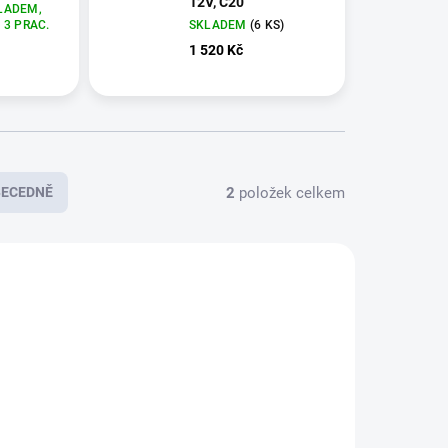
12V, C20
LADEM,
 3 PRAC.
SKLADEM
(
6 KS
)
1 520 Kč
2
položek celkem
BECEDNĚ
E4436