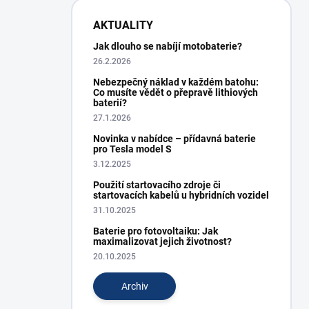
AKTUALITY
Jak dlouho se nabíjí motobaterie?
26.2.2026
Nebezpečný náklad v každém batohu:
Co musíte vědět o přepravě lithiových
baterií?
27.1.2026
Novinka v nabídce – přídavná baterie
pro Tesla model S
3.12.2025
Použití startovacího zdroje či
startovacích kabelů u hybridních vozidel
31.10.2025
Baterie pro fotovoltaiku: Jak
maximalizovat jejich životnost?
20.10.2025
Archiv