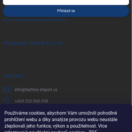
Přihlásit se
Nová registrace
Zapomenuté heslo
PŘIJÍMÁME ONLINE PLATBY
KONTAKT
info
@
battery-import.cz
+420 222 560 338
+420 774 969 705
Používáme cookies, abychom Vám umožnili pohodlné
prohlížení webu a díky analýze provozu webu neustále
zlepšovali jeho funkce, výkon a použitelnost. Více