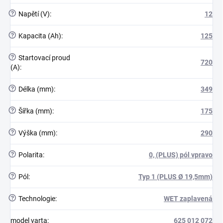
?
Napětí (V)
:
12
?
Kapacita (Ah)
:
125
?
Startovací proud
720
(A)
:
?
Délka (mm)
:
349
?
Šířka (mm)
:
175
?
Výška (mm)
:
290
?
Polarita
:
0, (PLUS) pól vpravo
?
Pól
:
Typ 1 (PLUS Ø 19,5mm)
?
Technologie
:
WET zaplavená
model varta
:
625 012 072