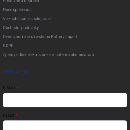
Poštovné a doprava
Naše společnost
Velkoobchodní spolupráce
Obchodní podmínky
Ověřování recenzí e-shopu Battery Import
GDPR
Zpětný odběr elektrozařízení, baterií a akumulátorů
PŘIHLÁŠENÍ
E-MAIL
HESLO