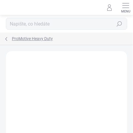
Přejít
na
obsah
Hledat
ProMotive Heavy Duty
ZNAČKA:
VARTA