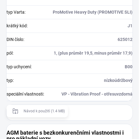
typ Varta
:
ProMotive Heavy Duty (PROMOTIVE SLI)
krátký kód
:
J1
DIN číslo
:
625012
pól
:
1, (plus průměr 19,5, mínus průměr 17,9)
typ uchycení
:
B00
typ
:
nízkoúdržbový
speciální vlastnosti
:
VP - Vibration Proof - otřesuvzdorná
Návod k použití (1.4 MB)
AGM baterie s bezkonkurenčními vlastnostmi i
pro nákladní vozy