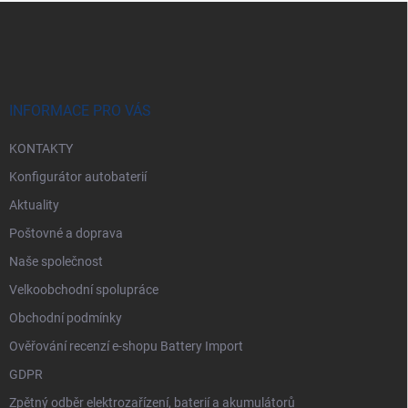
Z
á
p
a
t
í
INFORMACE PRO VÁS
KONTAKTY
Konfigurátor autobaterií
Aktuality
Poštovné a doprava
Naše společnost
Velkoobchodní spolupráce
Obchodní podmínky
Ověřování recenzí e-shopu Battery Import
GDPR
Zpětný odběr elektrozařízení, baterií a akumulátorů