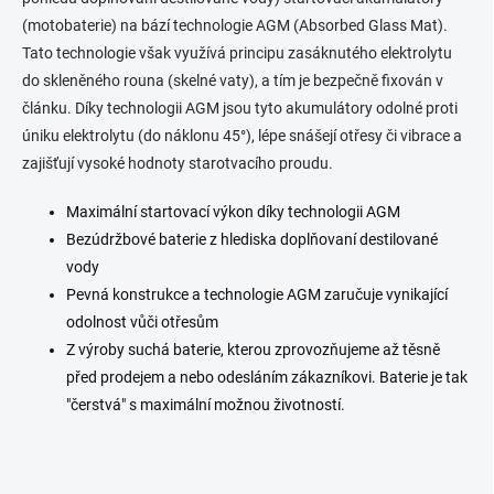
c
í
(motobaterie) na bází technologie AGM (Absorbed Glass Mat).
p
Tato technologie však využívá principu zasáknutého elektrolytu
r
do skleněného rouna (skelné vaty), a tím je bezpečně fixován v
v
k
článku. Díky technologii AGM jsou tyto akumulátory odolné proti
y
úniku elektrolytu (do náklonu 45°), lépe snášejí otřesy či vibrace a
v
zajišťují vysoké hodnoty starotvacího proudu.
ý
p
i
Maximální startovací výkon díky technologii AGM
s
Bezúdržbové baterie z hlediska doplňovaní destilované
u
vody
Pevná konstrukce a technologie AGM zaručuje vynikající
odolnost vůči otřesům
Z výroby suchá baterie, kterou zprovozňujeme až těsně
před prodejem a nebo odesláním zákazníkovi. Baterie je tak
"čerstvá" s maximální možnou životností.