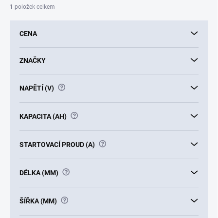
í
1
položek celkem
p
r
CENA
o
d
u
ZNAČKY
k
t
?
NAPĚTÍ (V)
ů
?
KAPACITA (AH)
?
STARTOVACÍ PROUD (A)
?
DÉLKA (MM)
?
ŠÍŘKA (MM)