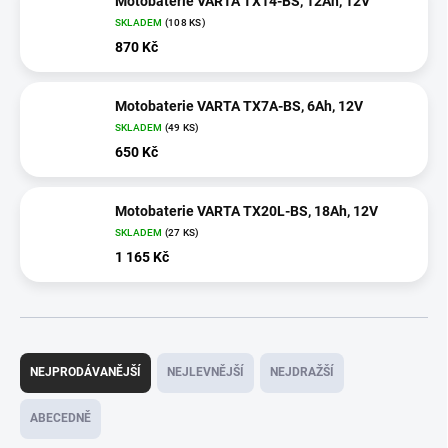
Motobaterie VARTA TX14-BS, 12Ah, 12V
SKLADEM
(
108 KS
)
870 Kč
Motobaterie VARTA TX7A-BS, 6Ah, 12V
SKLADEM
(
49 KS
)
650 Kč
Motobaterie VARTA TX20L-BS, 18Ah, 12V
SKLADEM
(
27 KS
)
1 165 Kč
Ř
a
NEJPRODÁVANĚJŠÍ
NEJLEVNĚJŠÍ
NEJDRAŽŠÍ
z
e
ABECEDNĚ
n