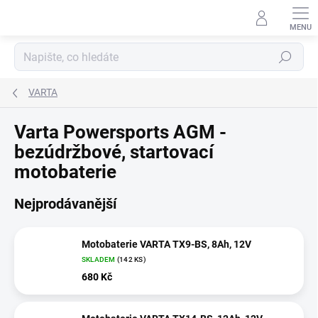
Přejít
na
obsah
Hledat
VARTA
Varta Powersports AGM -
bezúdržbové, startovací
motobaterie
Nejprodávanější
Motobaterie VARTA TX9-BS, 8Ah, 12V
SKLADEM
(
142 KS
)
680 Kč