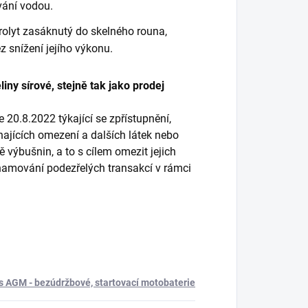
vání vodou.
olyt zasáknutý do skelného rouna,
z snížení jejího výkonu.
iny sírové, stejně tak jako prodej
20.8.2022 týkající se zpřístupnění,
hajících omezení a dalších látek nebo
 výbušnin, a to s cílem omezit jejich
oznamování podezřelých transakcí v rámci
s AGM - bezúdržbové, startovací motobaterie