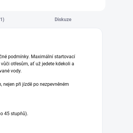
(1)
Diskuze
čné podmínky. Maximální startovací
vůči otřesům, ať už jedete kdekoli a
vané vody.
, nejen při jízdě po nezpevněném
do 45 stupňů).