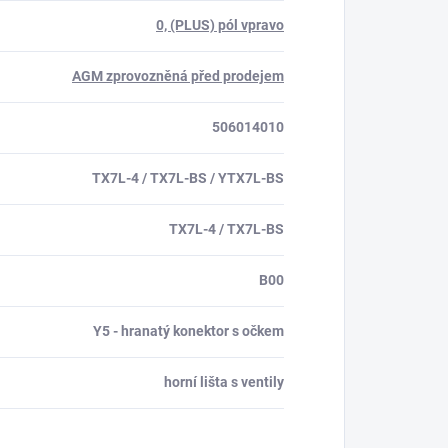
0, (PLUS) pól vpravo
AGM zprovozněná před prodejem
506014010
TX7L-4 / TX7L-BS / YTX7L-BS
TX7L-4 / TX7L-BS
B00
Y5 - hranatý konektor s očkem
horní lišta s ventily