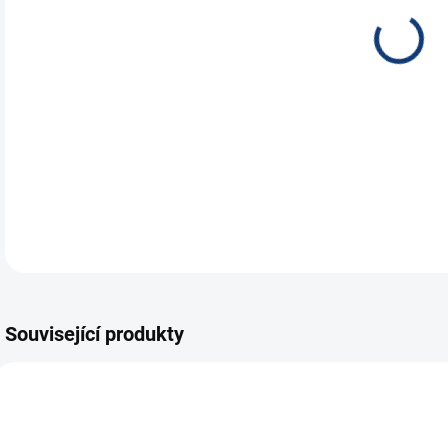
prov
zaká
veřej
DETA
Související produkty
TOP 1
E8206
E5876