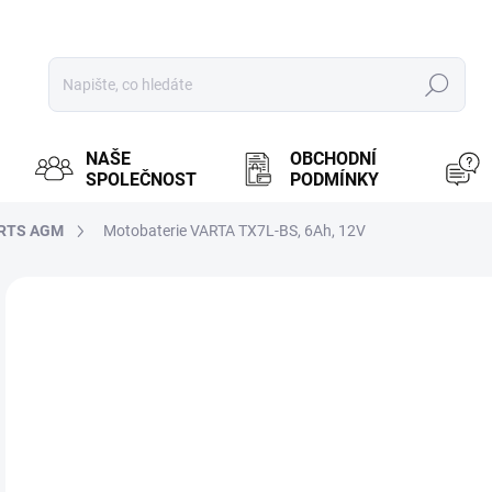
Hledat
NAŠE
OBCHODNÍ
SPOLEČNOST
PODMÍNKY
RTS AGM
Motobaterie VARTA TX7L-BS, 6Ah, 12V
ZNAČKA:
VARTA
MOŽ
6
508
Měr
SK
cena
MOT