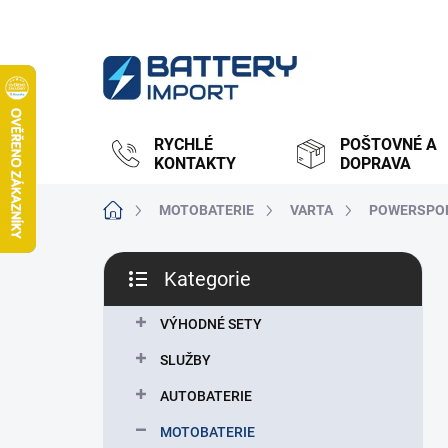
Přejít
na
obsah
RYCHLÉ
POŠTOVNÉ A
KONTAKTY
DOPRAVA
Domů
MOTOBATERIE
VARTA
POWERSPO
P
Kategorie
o
Přeskočit
s
kategorie
t
VÝHODNÉ SETY
r
SLUŽBY
a
n
AUTOBATERIE
n
MOTOBATERIE
í