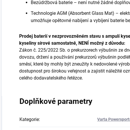
Bezúdržbová baterie – není nutné žádné doplňo
Technologie AGM (Absorbent Glass Mat) – elektr
umožňuje opětovné nabíjení a vybíjení baterie be
Prodej baterií v nezprovozněném stavu s ampulí kysel
kyseliny sírové samostatně, NENÍ možný z důvodu:
Zákon č. 225/2022 Sb. o prekurzorech výbušnin ze dne 
dovozu, držení a používání prekurzorů výbušnin podlé
směsí, které by mohly být zneužity k nedovolené výrobě
dostupnost pro širokou veřejnost a zajistit náležité 
celého dodavatelského řetězce.
Doplňkové parametry
Kategorie
:
Varta Powersport