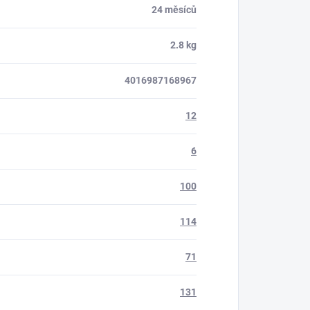
24 měsíců
2.8 kg
4016987168967
12
6
100
114
71
131