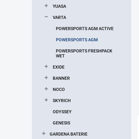
p
YUASA
a
n
VARTA
e
POWERSPORTS AGM ACTIVE
l
POWERSPORTS AGM
POWERSPORTS FRESHPACK
WET
EXIDE
BANNER
NOCO
SKYRICH
ODYSSEY
GENESIS
GARDENA BATERIE