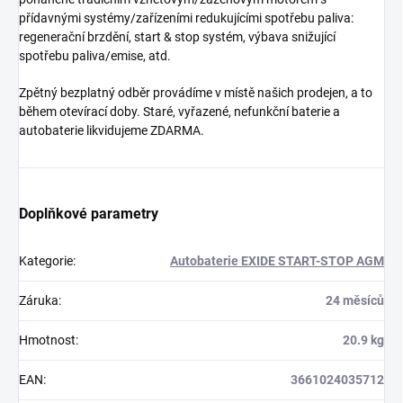
přídavnými systémy/zařízeními redukujícími spotřebu paliva:
regenerační brzdění, start & stop systém, výbava snižující
spotřebu paliva/emise, atd.
Zpětný bezplatný odběr provádíme v místě našich prodejen, a to
během otevírací doby. Staré, vyřazené, nefunkční baterie a
autobaterie likvidujeme ZDARMA.
Doplňkové parametry
Kategorie
:
Autobaterie EXIDE START-STOP AGM
Záruka
:
24 měsíců
Hmotnost
:
20.9 kg
EAN
:
3661024035712