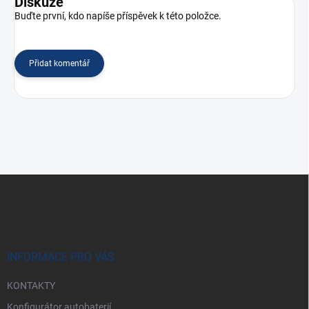
Diskuze
Buďte první, kdo napíše příspěvek k této položce.
Přidat komentář
Z
á
p
a
t
í
INFORMACE PRO VÁS
KONTAKTY
Konfigurátor autobaterií