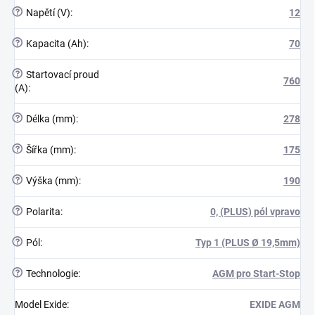
?
Napětí (V)
:
12
?
Kapacita (Ah)
:
70
?
Startovací proud
760
(A)
:
?
Délka (mm)
:
278
?
Šířka (mm)
:
175
?
Výška (mm)
:
190
?
Polarita
:
0, (PLUS) pól vpravo
?
Pól
:
Typ 1 (PLUS Ø 19,5mm)
?
Technologie
:
AGM pro Start-Stop
Model Exide
:
EXIDE AGM