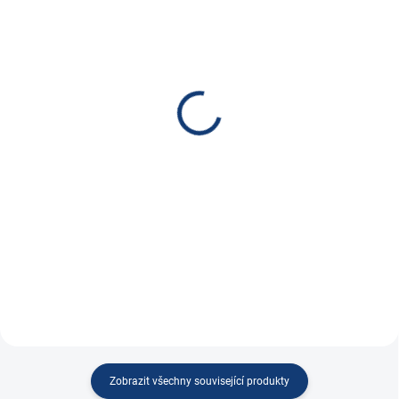
SKLADEM
SKLADEM
(
7 KS
)
Výměna START-STOP
CTEK Nabíječka CS ONE
autobaterie JESENICE /
(Gen2) 12V, 8A, s WiFi a
BRNO
Bluetooth
490 Kč
4 790 Kč
404,96 Kč bez DPH
3 958,68 Kč bez DPH
Do košíku
Do košíku
Výměny provádíme v Jesenici u
Inteligentní nabíječka CTEK CS
Prahy nebo Brně a...
ONE 12V, 8A,...
Zobrazit všechny související produkty