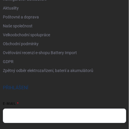
Aktuality
Poštovné a doprava
Naše společnost
Velkoobchodní spolupráce
Obchodní podmínky
Ověřování recenzí e-shopu Battery Import
GDPR
Zpětný odběr elektrozařízení, baterií a akumulátorů
PŘIHLÁŠENÍ
E-MAIL