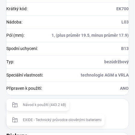
Krátký kód
:
EK700
Nádoba
:
L03
Pól (mm)
:
1, (plus průměr 19.5, mínus průměr 17.9)
Spodní uchycení
:
B13
Typ
:
bezúdržbový
Speciální vlastnosti
:
technologie AGM a VRLA
Připraven k použití
:
ANO
Návod k použití (443.2 kB)
EXIDE - Technický průvodce olověnými bateriemi