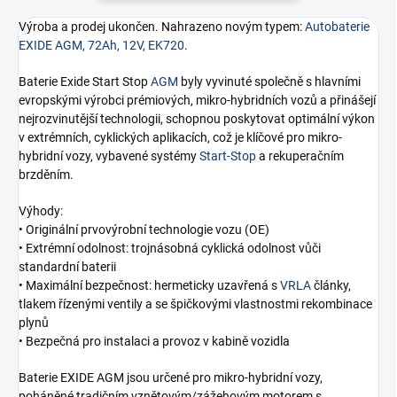
Výroba a prodej ukončen. Nahrazeno novým typem:
Autobaterie
EXIDE AGM, 72Ah, 12V, EK720
.
Baterie Exide Start Stop
AGM
byly vyvinuté společně s hlavními
evropskými výrobci prémiových, mikro-hybridních vozů a přinášejí
nejrozvinutější technologii, schopnou poskytovat optimální výkon
v extrémních, cyklických aplikacích, což je klíčové pro mikro-
hybridní vozy, vybavené systémy
Start-Stop
a rekuperačním
brzděním.
Výhody:
• Originální prvovýrobní technologie vozu (OE)
• Extrémní odolnost: trojnásobná cyklická odolnost vůči
standardní baterii
• Maximální bezpečnost: hermeticky uzavřená s
VRLA
články,
tlakem řízenými ventily a se špičkovými vlastnostmi rekombinace
plynů
• Bezpečná pro instalaci a provoz v kabině vozidla
Baterie EXIDE AGM jsou určené pro mikro-hybridní vozy,
poháněné tradičním vznětovým/zážehovým motorem s