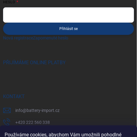
HESLO
Přihlásit se
Nová registrace
Zapomenuté heslo
PŘIJÍMÁME ONLINE PLATBY
KONTAKT
info
@
battery-import.cz
+420 222 560 338
+420 774 969 705
Používáme cookies, abychom Vám umožnili pohodlné