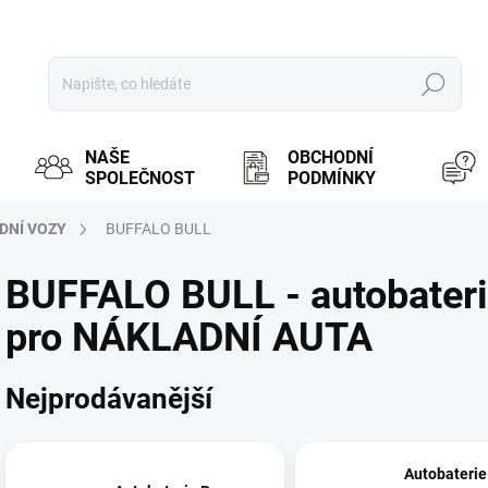
Hledat
NAŠE
OBCHODNÍ
SPOLEČNOST
PODMÍNKY
DNÍ VOZY
BUFFALO BULL
BUFFALO BULL - autobateri
pro NÁKLADNÍ AUTA
Nejprodávanější
Autobaterie