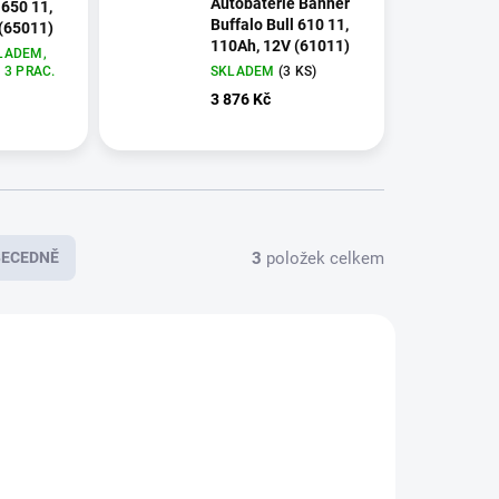
Autobaterie Banner
 650 11,
Buffalo Bull 610 11,
(65011)
110Ah, 12V (61011)
LADEM,
 3 PRAC.
SKLADEM
(
3 KS
)
3 876 Kč
3
položek celkem
BECEDNĚ
E4374
E2924