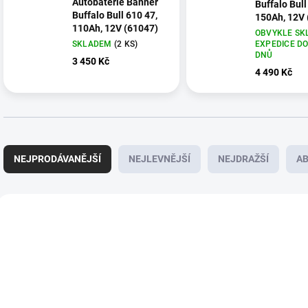
Autobaterie Banner
Buffalo Bull
Buffalo Bull 610 47,
150Ah, 12V 
110Ah, 12V (61047)
OBVYKLE SK
SKLADEM
(
2 KS
)
EXPEDICE DO
DNŮ
3 450 Kč
4 490 Kč
Ř
a
NEJPRODÁVANĚJŠÍ
NEJLEVNĚJŠÍ
NEJDRAŽŠÍ
A
z
e
n
V
í
ý
E7115
p
p
r
i
o
s
d
p
u
r
k
o