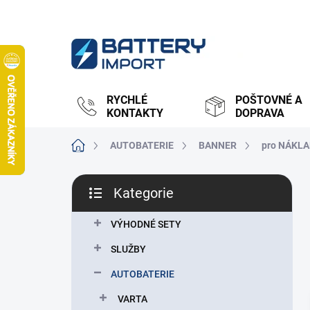
Přejít
na
obsah
RYCHLÉ
POŠTOVNÉ A
KONTAKTY
DOPRAVA
Domů
AUTOBATERIE
BANNER
pro NÁKLA
P
Kategorie
o
Přeskočit
s
kategorie
t
VÝHODNÉ SETY
r
SLUŽBY
a
n
AUTOBATERIE
n
VARTA
í