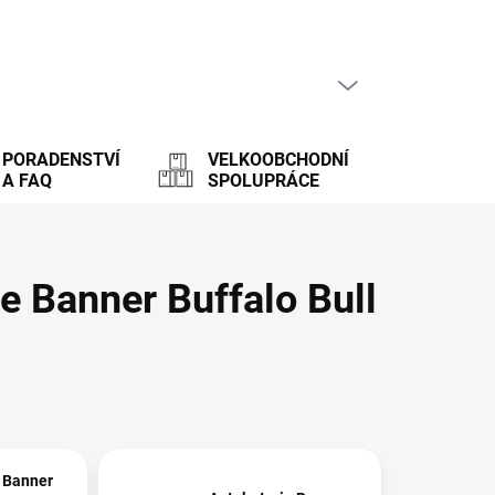
PRÁZDNÝ KOŠÍK
NÁKUPNÍ
KOŠÍK
PORADENSTVÍ
VELKOOBCHODNÍ
A FAQ
SPOLUPRÁCE
e Banner Buffalo Bull
 Banner