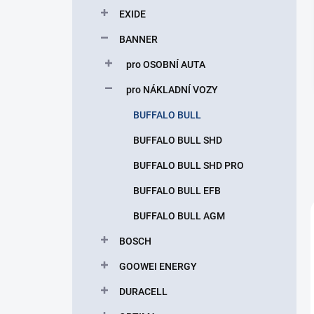
p
EXIDE
a
n
BANNER
e
pro OSOBNÍ AUTA
l
pro NÁKLADNÍ VOZY
BUFFALO BULL
BUFFALO BULL SHD
BUFFALO BULL SHD PRO
BUFFALO BULL EFB
BUFFALO BULL AGM
BOSCH
GOOWEI ENERGY
DURACELL