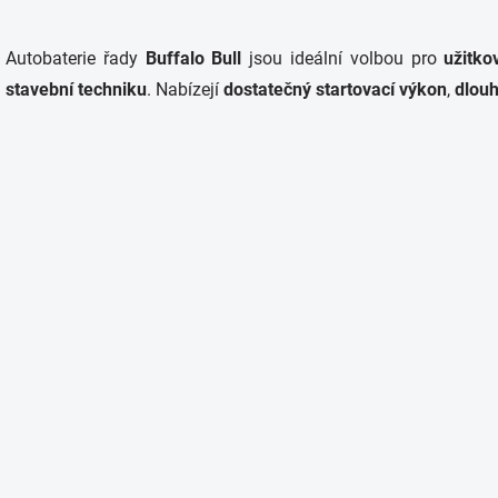
O
v
Autobaterie řady
Buffalo Bull
jsou ideální volbou pro
užitko
l
á
stavební techniku
. Nabízejí
dostatečný startovací výkon
,
dlouh
d
a
c
í
p
r
v
k
y
v
ý
p
i
s
u