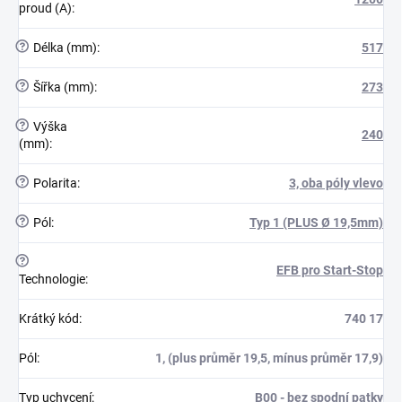
proud (A)
:
?
Délka (mm)
:
517
?
Šířka (mm)
:
273
?
Výška
240
(mm)
:
?
Polarita
:
3, oba póly vlevo
?
Pól
:
Typ 1 (PLUS Ø 19,5mm)
?
EFB pro Start-Stop
Technologie
:
Krátký kód
:
740 17
Pól
:
1, (plus průměr 19,5, mínus průměr 17,9)
Typ uchycení
:
B00 - bez spodní patky