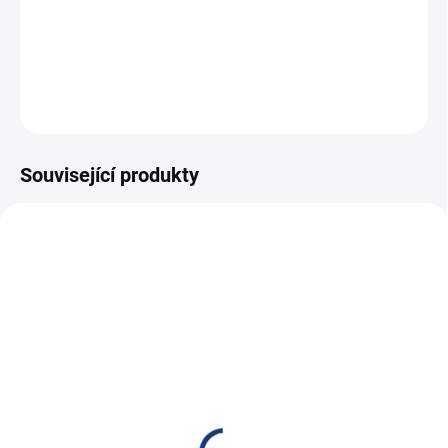
−
+
Přidat do košíku
ZEPTAT SE
HLÍDAT
Související produkty
E4409
E5598
SKLADEM
SKLADEM
(
6 KS
)
(
14 KS
)
CTEK Nabíječka MXT 14,
Nabíječka FST ABC-
24V, 14A
2417D, 24V, 17A