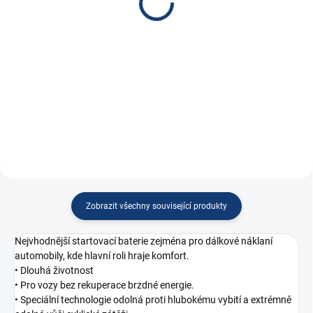
6 390 Kč
3 990 Kč
5 280,99 Kč bez DPH
3 297,52 Kč bez DPH
Do košíku
Do košíku
Profesionální 24V nabíječka,
Automatická nabíječka pro
max. proud 14A,...
autobaterie,...
Zobrazit všechny související produkty
Nejvhodnější startovací baterie zejména pro dálkové náklaní
automobily, kde hlavní roli hraje komfort.
• Dlouhá životnost
• Pro vozy bez rekuperace brzdné energie.
• Speciální technologie odolná proti hlubokému vybití a extrémně