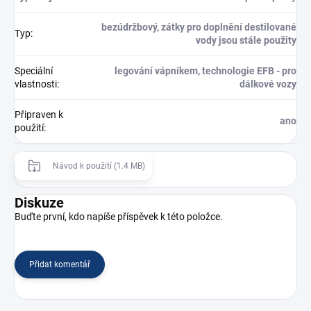
bezúdržbový, zátky pro doplnění destilované
Typ
:
vody jsou stále použity
Speciální
legování vápníkem, technologie EFB - pro
vlastnosti
:
dálkové vozy
Připraven k
ano
použití
:
Návod k použití (1.4 MB)
Diskuze
Buďte první, kdo napíše příspěvek k této položce.
Přidat komentář