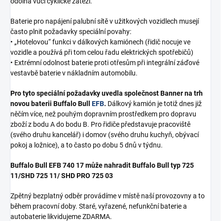
odolná vůči cyklické zátěži.
Baterie pro napájení palubní sítě v užitkových vozidlech musejí
často plnit požadavky speciální povahy:
• „Hotelovou“ funkci v dálkových kamiónech (řidič nocuje ve
vozidle a používá při tom celou řadu elektrických spotřebičů)
• Extrémní odolnost baterie proti otřesům při integrální záďové
vestavbě baterie v nákladním automobilu.
Pro tyto speciální požadavky uvedla společnost Banner na trh
novou baterii Buffalo Bull
EFB
.
Dálkový kamión je totiž dnes již
něčím více, než pouhým dopravním prostředkem pro dopravu
zboží z bodu A do bodu B. Pro řidiče představuje pracoviště
(svého druhu kancelář) i domov (svého druhu kuchyň, obývací
pokoj a ložnice), a to často po dobu 5 dnů v týdnu.
Buffalo Bull EFB 740 17 může nahradit Buffalo Bull typ 725
11/SHD 725 11/ SHD PRO 725 03
Zpětný bezplatný odběr provádíme v místě naší provozovny a to
během pracovní doby. Staré, vyřazené, nefunkční baterie a
autobaterie likvidujeme ZDARMA.