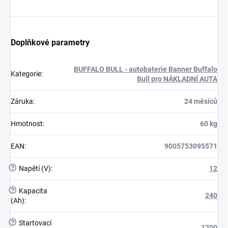
Doplňkové parametry
BUFFALO BULL - autobaterie Banner Buffalo
Kategorie
:
Bull pro NÁKLADNÍ AUTA
Záruka
:
24 měsíců
Hmotnost
:
60 kg
EAN
:
9005753095571
?
Napětí (V)
:
12
?
Kapacita
240
(Ah)
:
?
Startovací
1200