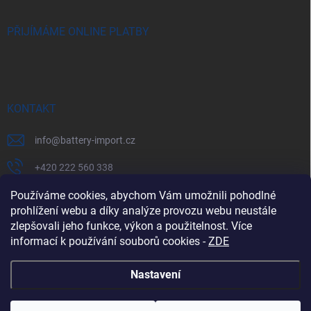
PŘIJÍMÁME ONLINE PLATBY
KONTAKT
info
@
battery-import.cz
+420 222 560 338
+420 774 969 705
Používáme cookies, abychom Vám umožnili pohodlné
prohlížení webu a díky analýze provozu webu neustále
zlepšovali jeho funkce, výkon a použitelnost. Více
informací k používání souborů cookies
-
ZDE
Zboží.cz
Heureka.cz
Battery Import SK
REKLAMACE
Nastavení