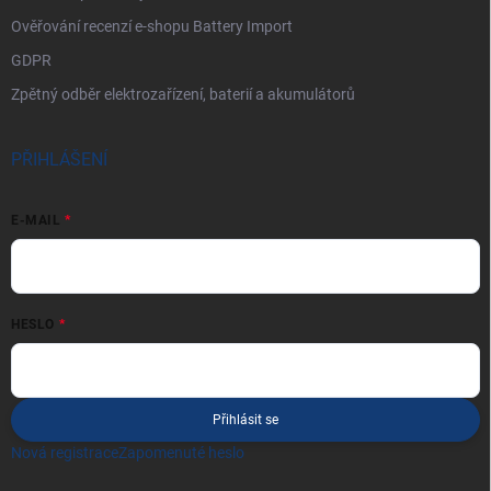
Ověřování recenzí e-shopu Battery Import
GDPR
Zpětný odběr elektrozařízení, baterií a akumulátorů
PŘIHLÁŠENÍ
E-MAIL
HESLO
Přihlásit se
Nová registrace
Zapomenuté heslo