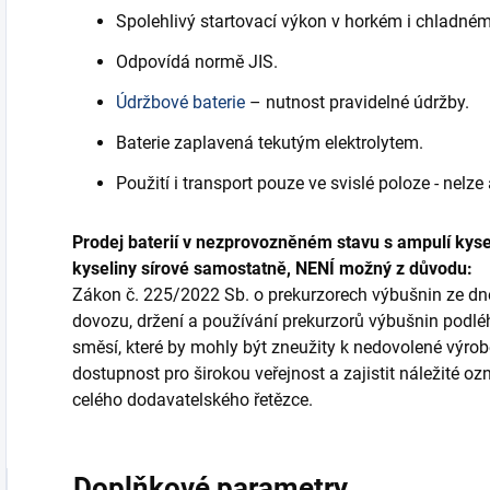
Spolehlivý startovací výkon v horkém i chladném
Odpovídá normě JIS.
Údržbové baterie
– nutnost pravidelné údržby.
Baterie zaplavená tekutým elektrolytem.
Použití i transport pouze ve svislé poloze - nelze
Prodej baterií v nezprovozněném stavu s ampulí kysel
kyseliny sírové samostatně, NENÍ možný z důvodu:
Zákon č. 225/2022 Sb. o prekurzorech výbušnin ze dne 
dovozu, držení a používání prekurzorů výbušnin podlé
směsí, které by mohly být zneužity k nedovolené výrobě
dostupnost pro širokou veřejnost a zajistit náležité 
celého dodavatelského řetězce.
Doplňkové parametry