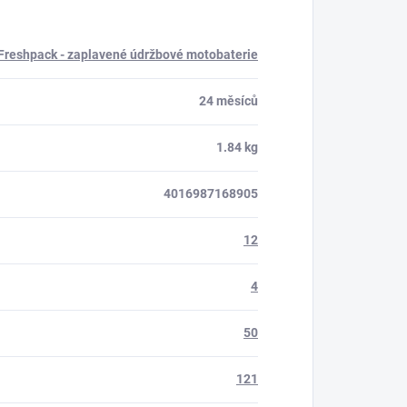
Freshpack - zaplavené údržbové motobaterie
24 měsíců
1.84 kg
4016987168905
12
4
50
121