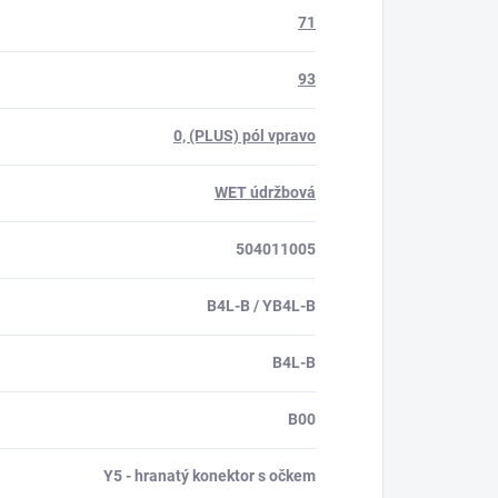
71
93
0, (PLUS) pól vpravo
WET údržbová
504011005
B4L-B / YB4L-B
B4L-B
B00
Y5 - hranatý konektor s očkem