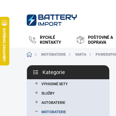
Přejít
na
obsah
RYCHLÉ
POŠTOVNÉ A
KONTAKTY
DOPRAVA
Domů
MOTOBATERIE
VARTA
POWERSPOR
P
Kategorie
o
Přeskočit
s
kategorie
t
VÝHODNÉ SETY
r
SLUŽBY
a
n
AUTOBATERIE
n
MOTOBATERIE
í