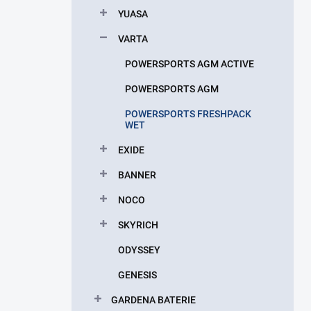
p
YUASA
a
n
VARTA
e
POWERSPORTS AGM ACTIVE
l
POWERSPORTS AGM
POWERSPORTS FRESHPACK
WET
EXIDE
BANNER
NOCO
SKYRICH
ODYSSEY
GENESIS
GARDENA BATERIE