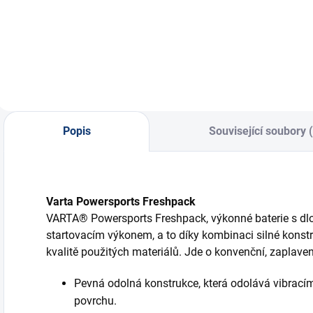
Automatická 9-
12V nabíječka
P
stupňová nabíječka
autobaterií, max.
n
OPTIMATE 4...
dobíjecí proud...
V
Popis
Související soubory 
Varta Powersports Freshpack
VARTA® Powersports Freshpack, výkonné baterie s dlo
startovacím výkonem, a to díky kombinaci silné konst
kvalitě použitých materiálů. Jde o konvenční, zaplaven
Pevná odolná konstrukce, která odolává vibracím
povrchu.