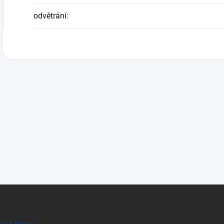
odvětrání
: