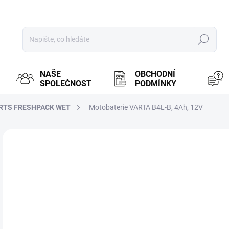
Hledat
NAŠE
OBCHODNÍ
SPOLEČNOST
PODMÍNKY
TS FRESHPACK WET
Motobaterie VARTA B4L-B, 4Ah, 12V
ZNAČKA:
VARTA
MOŽ
4
347
Měr
PR
cena
BRN