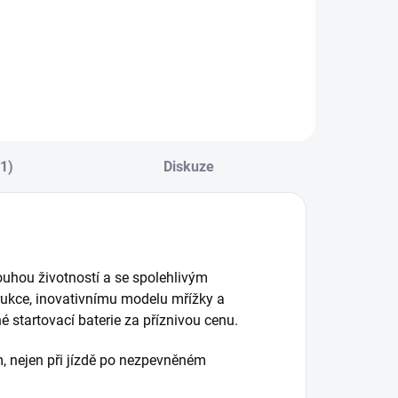
ro baterie s
GENIUS 1, 6/12V
apětím 6 nebo 12
1A, PB/Lithium
. Nabíjecí...
(1)
Diskuze
uhou životností a se spolehlivým
rukce, inovativnímu modelu mřížky a
é startovací baterie za příznivou cenu.
, nejen při jízdě po nezpevněném