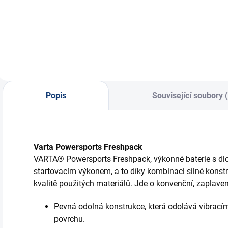
Automatická 9-
12V nabíječka
V
stupňová nabíječka
autobaterií, max.
o
OPTIMATE 4...
dobíjecí proud...
s
Popis
Související soubory 
Varta Powersports Freshpack
VARTA® Powersports Freshpack, výkonné baterie s dlo
startovacím výkonem, a to díky kombinaci silné konst
kvalitě použitých materiálů. Jde o konvenční, zaplaven
Pevná odolná konstrukce, která odolává vibracím
povrchu.