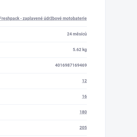
Freshpack - zaplavené údržbové motobaterie
24 měsíců
5.62 kg
4016987169469
12
16
180
205