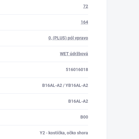
72
164
0, (PLUS) pól vpravo
WET údržbová
516016018
B16AL-A2 / YB16AL-A2
B16AL-A2
B00
Y2 - kostička, očko shora