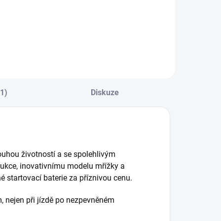
odě a prachu
GENIUS 1, 6/12V
dolná nabíječka
1A, PB/Lithium
e...
(1)
Diskuze
uhou životností a se spolehlivým
rukce, inovativnímu modelu mřížky a
é startovací baterie za příznivou cenu.
, nejen při jízdě po nezpevněném