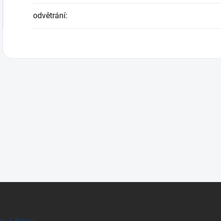
odvětrání
: