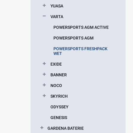
p
YUASA
a
n
VARTA
e
POWERSPORTS AGM ACTIVE
l
POWERSPORTS AGM
POWERSPORTS FRESHPACK
WET
EXIDE
BANNER
NOCO
SKYRICH
ODYSSEY
GENESIS
GARDENA BATERIE