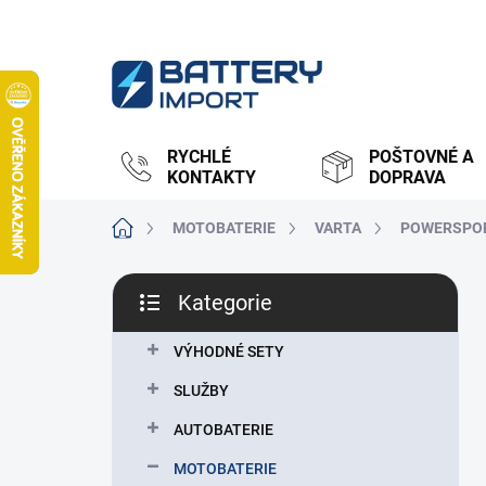
Přejít
na
obsah
RYCHLÉ
POŠTOVNÉ A
KONTAKTY
DOPRAVA
Domů
MOTOBATERIE
VARTA
POWERSPOR
P
Kategorie
o
Přeskočit
s
kategorie
t
VÝHODNÉ SETY
r
SLUŽBY
a
n
AUTOBATERIE
n
MOTOBATERIE
í