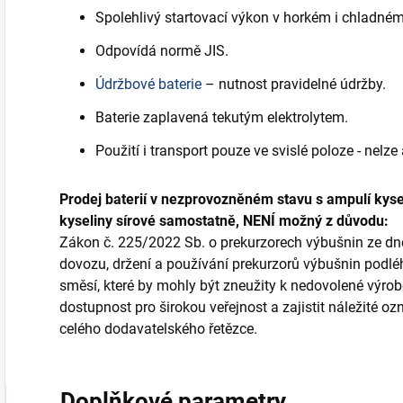
Spolehlivý startovací výkon v horkém i chladném
Odpovídá normě JIS.
Údržbové baterie
– nutnost pravidelné údržby.
Baterie zaplavená tekutým elektrolytem.
Použití i transport pouze ve svislé poloze - nelze
Prodej baterií v nezprovozněném stavu s ampulí kysel
kyseliny sírové samostatně, NENÍ možný z důvodu:
Zákon č. 225/2022 Sb. o prekurzorech výbušnin ze dne 
dovozu, držení a používání prekurzorů výbušnin podlé
směsí, které by mohly být zneužity k nedovolené výrobě
dostupnost pro širokou veřejnost a zajistit náležité 
celého dodavatelského řetězce.
Doplňkové parametry