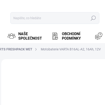
Hledat
NAŠE
OBCHODNÍ
SPOLEČNOST
PODMÍNKY
TS FRESHPACK WET
Motobaterie VARTA B16AL-A2, 16Ah, 12V
ZNAČKA:
VARTA
MOŽ
9
825
Měr
PR
cena
BRN