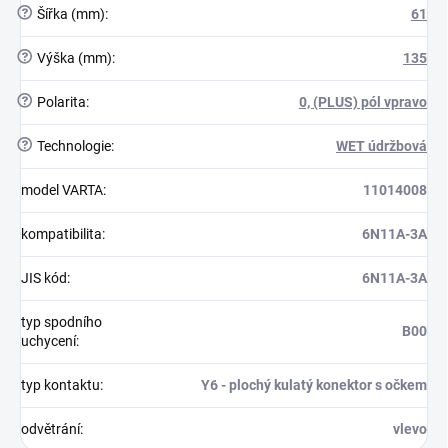
?
Šířka (mm)
:
61
?
Výška (mm)
:
135
?
Polarita
:
0, (PLUS) pól vpravo
?
Technologie
:
WET údržbová
model VARTA
:
11014008
kompatibilita
:
6N11A-3A
JIS kód
:
6N11A-3A
typ spodního
B00
uchycení
:
typ kontaktu
:
Y6 - plochý kulatý konektor s očkem
odvětrání
:
vlevo