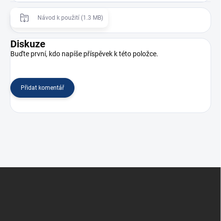
Návod k použití (1.3 MB)
Diskuze
Buďte první, kdo napíše příspěvek k této položce.
Přidat komentář
Z
á
p
a
t