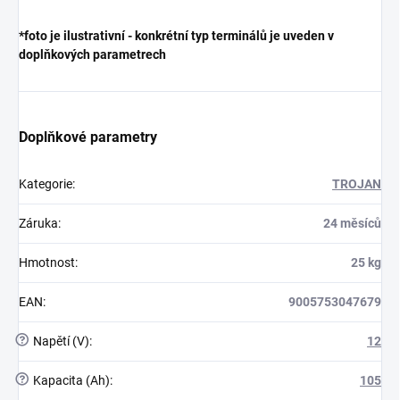
*foto je ilustrativní - konkrétní typ terminálů je uveden v
doplňkových parametrech
Doplňkové parametry
Kategorie
:
TROJAN
Záruka
:
24 měsíců
Hmotnost
:
25 kg
EAN
:
9005753047679
?
Napětí (V)
:
12
?
Kapacita (Ah)
:
105