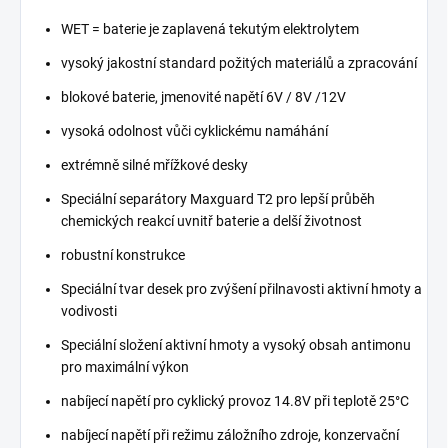
WET = baterie je zaplavená tekutým elektrolytem
vysoký jakostní standard požitých materiálů a zpracování
blokové baterie, jmenovité napětí 6V / 8V /12V
vysoká odolnost vůči cyklickému namáhání
extrémně silné mřížkové desky
Speciální separátory Maxguard T2 pro lepší průběh
chemických reakcí uvnitř baterie a delší životnost
robustní konstrukce
Speciální tvar desek pro zvýšení přilnavosti aktivní hmoty a
vodivosti
Speciální složení aktivní hmoty a vysoký obsah antimonu
pro maximální výkon
nabíjecí napětí pro cyklický provoz 14.8V při teplotě 25°C
nabíjecí napětí při režimu záložního zdroje, konzervační