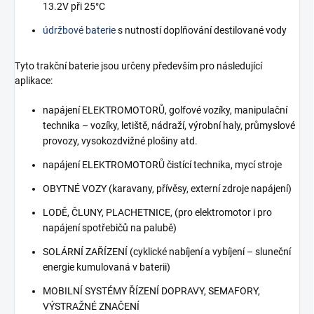
13.2V při 25°C
údržbové baterie
s nutností doplňování destilované vody
Tyto trakční baterie jsou určeny především pro následující
aplikace:
napájení ELEKTROMOTORŮ, golfové vozíky, manipulační
technika – vozíky, letiště, nádraží, výrobní haly, průmyslové
provozy, vysokozdvižné plošiny atd.
napájení ELEKTROMOTORŮ čistící technika, mycí stroje
OBYTNÉ VOZY (karavany, přívěsy, externí zdroje napájení)
LODĚ, ČLUNY, PLACHETNICE, (pro elektromotor i pro
napájení spotřebičů na palubě)
SOLÁRNÍ ZAŘÍZENÍ (cyklické nabíjení a vybíjení – sluneční
energie kumulovaná v baterii)
MOBILNÍ SYSTÉMY ŘÍZENÍ DOPRAVY, SEMAFORY,
VÝSTRAŽNÉ ZNAČENÍ