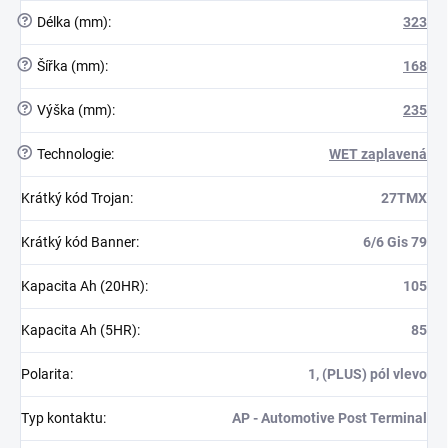
?
Délka (mm)
:
323
?
Šířka (mm)
:
168
?
Výška (mm)
:
235
?
Technologie
:
WET zaplavená
Krátký kód Trojan
:
27TMX
Krátký kód Banner
:
6/6 Gis 79
Kapacita Ah (20HR)
:
105
Kapacita Ah (5HR)
:
85
Polarita
:
1, (PLUS) pól vlevo
Typ kontaktu
:
AP - Automotive Post Terminal