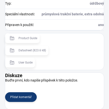
Typ
:
údržbový
Speciální vlastnosti
:
průmyslová trakční baterie, extra odolná
Připraven k použití
:
ano
Product Guide
Datasheet (823.6 kB)
User Guide
Diskuze
Buďte první, kdo napíše příspěvek k této položce.
Přidat komentář