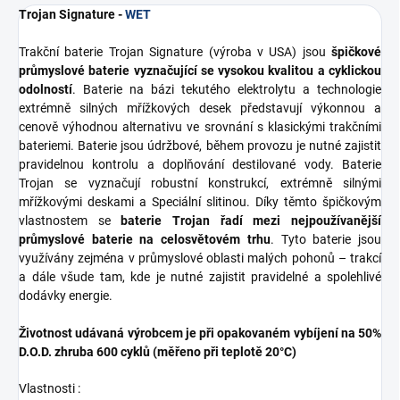
Trojan Signature -
WET
Trakční baterie Trojan Signature (výroba v USA) jsou
špičkové
průmyslové baterie vyznačující se vysokou kvalitou a cyklickou
odolností
. Baterie na bázi tekutého elektrolytu a technologie
extrémně silných mřížkových desek představují výkonnou a
cenově výhodnou alternativu ve srovnání s klasickými trakčními
bateriemi. Baterie jsou údržbové, během provozu je nutné zajistit
pravidelnou kontrolu a doplňování destilované vody. Baterie
Trojan se vyznačují robustní konstrukcí, extrémně silnými
mřížkovými deskami a Speciální slitinou. Díky těmto špičkovým
vlastnostem se
baterie Trojan řadí mezi nejpoužívanější
průmyslové baterie na celosvětovém trhu
. Tyto baterie jsou
využívány zejména v průmyslové oblasti malých pohonů – trakcí
a dále všude tam, kde je nutné zajistit pravidelné a spolehlivé
dodávky energie.
Životnost udávaná výrobcem je při opakovaném vybíjení na 50%
D.O.D. zhruba 600 cyklů (měřeno při teplotě 20°C)
Vlastnosti :