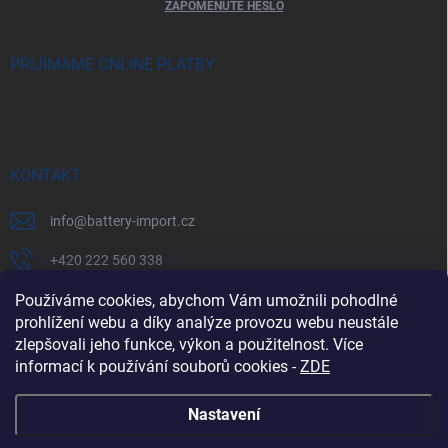
ZAPOMENUTÉ HESLO
PŘIJÍMÁME ONLINE PLATBY
KONTAKT
info
@
battery-import.cz
+420 222 560 338
+420 774 969 705
Používáme cookies, abychom Vám umožnili pohodlné
prohlížení webu a díky analýze provozu webu neustále
zlepšovali jeho funkce, výkon a použitelnost. Více
informací k používání souborů cookies
-
ZDE
Zboží.cz
Heureka.cz
Battery Import SK
REKLAMACE
Nastavení