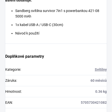
Balení obsahuje:
Sandberg svítilna survivor 7in1 s powerbankou 421-08
5000 mAh
1x kabel USB-A / USB-C (30cm)
Návod k použití
Doplňkové parametry
Kategorie
:
Svítilny
Záruka
:
60 měsíců
Hmotnost
:
0.36 kg
EAN
:
5705730421082