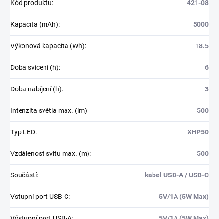
Kód produktu
:
421-08
Kapacita (mAh)
:
5000
Výkonová kapacita (Wh)
:
18.5
Doba svícení (h)
:
6
Doba nabíjení (h)
:
3
Intenzita světla max. (lm)
:
500
Typ LED
:
XHP50
Vzdálenost svitu max. (m)
:
500
Součástí
:
kabel USB-A / USB-C
Vstupní port USB-C
:
5V/1A (5W Max)
Výstupní port USB-A
:
5V/1A (5W Max)