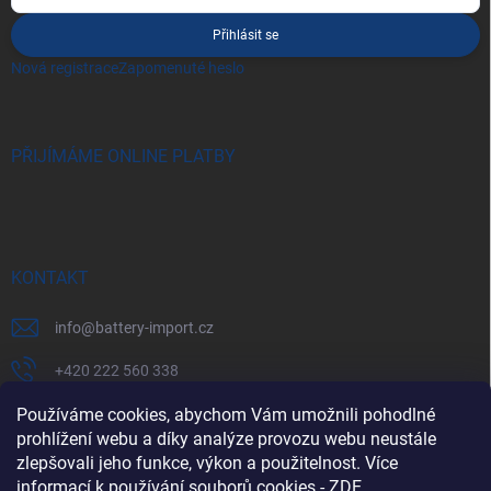
Přihlásit se
Nová registrace
Zapomenuté heslo
PŘIJÍMÁME ONLINE PLATBY
KONTAKT
info
@
battery-import.cz
+420 222 560 338
+420 774 969 705
Používáme cookies, abychom Vám umožnili pohodlné
prohlížení webu a díky analýze provozu webu neustále
zlepšovali jeho funkce, výkon a použitelnost. Více
informací k používání souborů cookies
-
ZDE