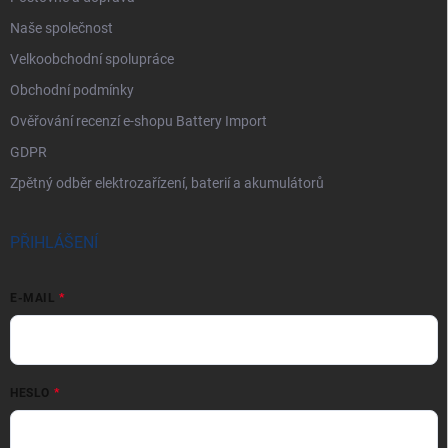
Naše společnost
Velkoobchodní spolupráce
Obchodní podmínky
Ověřování recenzí e-shopu Battery Import
GDPR
Zpětný odběr elektrozařízení, baterií a akumulátorů
PŘIHLÁŠENÍ
E-MAIL
HESLO