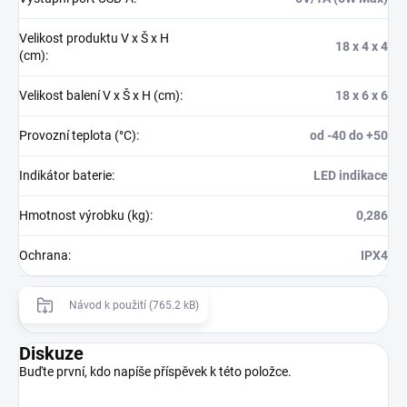
Velikost produktu V x Š x H
18 x 4 x 4
(cm)
:
Velikost balení V x Š x H (cm)
:
18 x 6 x 6
Provozní teplota (°C)
:
od -40 do +50
Indikátor baterie
:
LED indikace
Hmotnost výrobku (kg)
:
0,286
Ochrana
:
IPX4
Návod k použití (765.2 kB)
Diskuze
Buďte první, kdo napíše příspěvek k této položce.