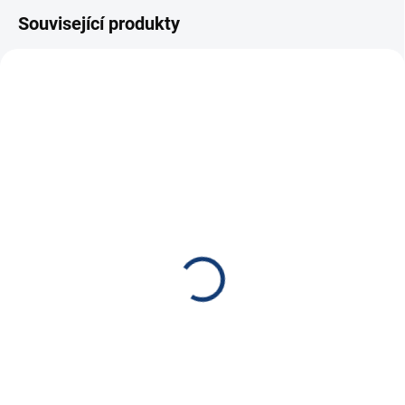
Související produkty
E7340
E5957
OČEKÁVÁME 27.8.2026
OČEKÁVÁME 27.8.2026
Trakční (GEL) baterie
Trakční (GEL) baterie
GOOWEI ENERGY 6-
GOOWEI ENERGY OTL20-
DZM-12, 15Ah, 12V
12, 20Ah, 12V
895 Kč
895 Kč
739,67 Kč bez DPH
739,67 Kč bez DPH
Do košíku
Do košíku
Kvalitní akumulátory speciálně
Kvalitní akumulátory speciálně
navržené pro...
navržené pro...