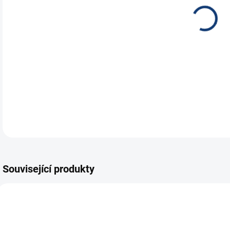
DETA
Související produkty
E8039
E8808