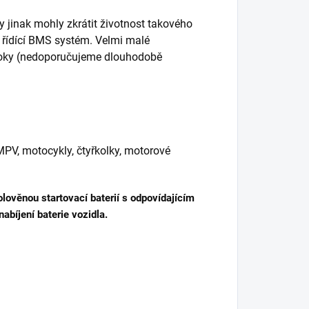
y jinak mohly zkrátit životnost takového
ní řídící BMS systém. Velmi malé
 roky (nedoporučujeme dlouhodobě
MPV, motocykly, čtyřkolky, motorové
olověnou startovací baterií s odpovídajícím
nabíjení baterie vozidla.