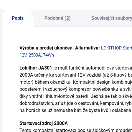
Popis
Podobné (2)
Související soubory
Výroba a prodej ukončen. Alternativa:
LOKITHOR Start
12V, 2500A, 74Wh
Lokithor JA301
je multifunkční automobilový startova
2000A určený ke startování 12V vozidel (až 8-litrový b
motor) během okamžiku. Kompaktní design kombinuj
boosterem i vzduchový kompresor, powerbanku a svíti
díky vnitřní lithium-iontové baterii. Jedná se tak o sk
dobrodružstvích, ať už jde o cestování, kempování, ryba
na horách se už nemusíte bát, že byste kvůli oslabené 
Startovací zdroj 2000A
Tento kompaktní startovací box se špičkovým proude