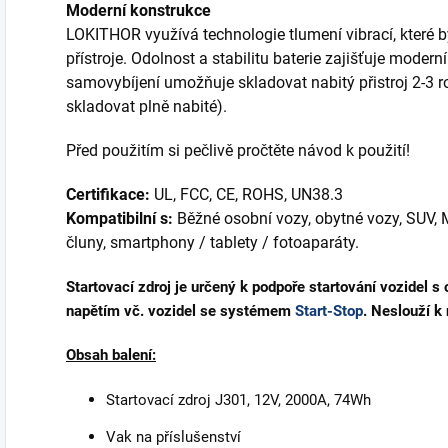
Moderní konstrukce
LOKITHOR využívá technologie tlumení vibrací, které b
přístroje. Odolnost a stabilitu baterie zajišťuje moder
samovybíjení umožňuje skladovat nabitý přistroj 2-3
skladovat plně nabité).
Před použitím si pečlivě pročtěte návod k použití!
Certifikace:
UL, FCC, CE, ROHS, UN38.3
Kompatibilní s:
Běžné osobní vozy, obytné vozy, SUV, 
čluny, smartphony / tablety / fotoaparáty.
Startovací zdroj je určený k podpoře startování vozidel s 
napětím vč. vozidel se systémem
Start-Stop
.
Neslouží k 
Obsah balení:
Startovací zdroj J301, 12V, 2000A, 74Wh
Vak na příslušenství