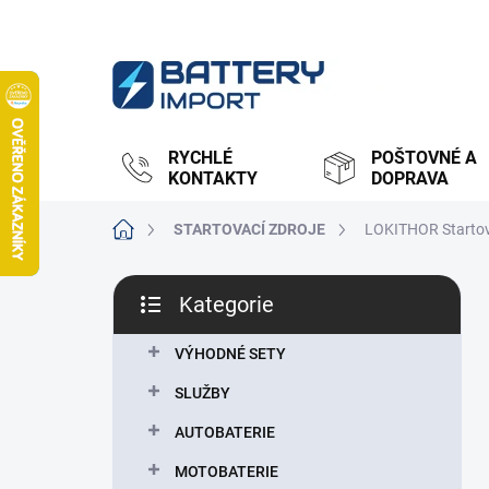
Přejít
na
obsah
RYCHLÉ
POŠTOVNÉ A
KONTAKTY
DOPRAVA
Domů
STARTOVACÍ ZDROJE
LOKITHOR Startov
P
Kategorie
o
Přeskočit
s
kategorie
t
VÝHODNÉ SETY
r
SLUŽBY
a
n
AUTOBATERIE
n
MOTOBATERIE
í