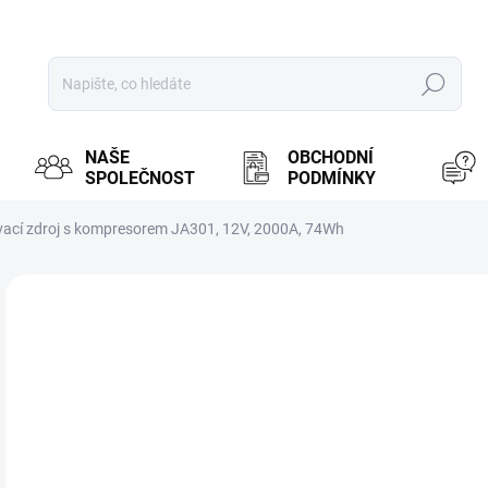
Hledat
NAŠE
OBCHODNÍ
SPOLEČNOST
PODMÍNKY
ací zdroj s kompresorem JA301, 12V, 2000A, 74Wh
ZNAČKA:
LOKITHOR
MOŽ
3 
2 7
Měr
PR
cena
Alte