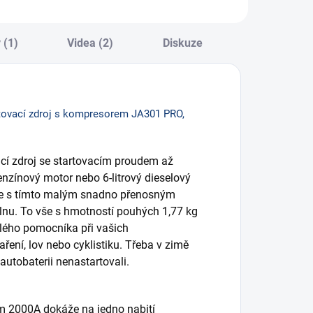
 (1)
Videa (2)
Diskuze
ovací zdroj s kompresorem JA301 PRO,
cí zdroj se startovacím proudem až
enzínový motor nebo 6-litrový dieselový
e s tímto malým snadno přenosným
lnu. To vše s hmotností pouhých 1,77 kg
vělého pomocníka při vašich
ření, lov nebo cyklistiku. Třeba v zimě
autobaterii nenastartovali.
m 2000A dokáže na jedno nabití