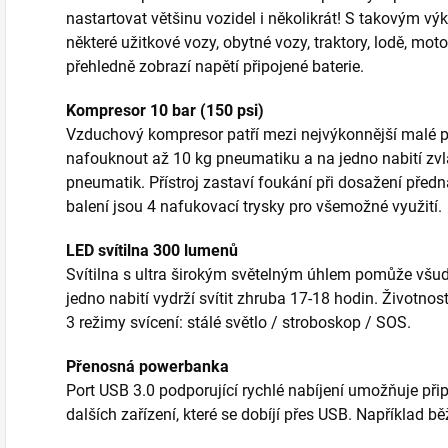
nastartovat většinu vozidel i několikrát! S takovým v
některé užitkové vozy, obytné vozy, traktory, lodě, mot
přehledně zobrazí napětí připojené baterie.
Kompresor 10 bar (150 psi)
Vzduchový kompresor patří mezi nejvýkonnější malé 
nafouknout až 10 kg pneumatiku a na jedno nabití z
pneumatik. Přístroj zastaví foukání při dosažení před
balení jsou 4 nafukovací trysky pro všemožné využití.
LED svítilna 300 lumenů
Svítilna s ultra širokým světelným úhlem pomůže všude,
jedno nabití vydrží svítit zhruba 17-18 hodin. Životno
3 režimy svícení: stálé světlo / stroboskop / SOS.
Přenosná powerbanka
Port USB 3.0 podporující rychlé nabíjení umožňuje při
dalších zařízení, které se dobíjí přes USB. Například 