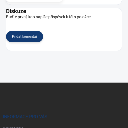
Diskuze
Buďte první, kdo napíše příspěvek k této položce.
Přidat komentář
Z
á
p
a
t
í
INFORMACE PRO VÁS