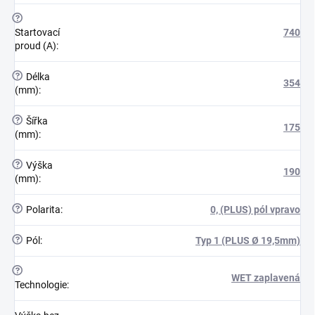
?
Startovací
740
proud (A)
:
?
Délka
354
(mm)
:
?
Šířka
175
(mm)
:
?
Výška
190
(mm)
:
?
Polarita
:
0, (PLUS) pól vpravo
?
Pól
:
Typ 1 (PLUS Ø 19,5mm)
?
WET zaplavená
Technologie
: