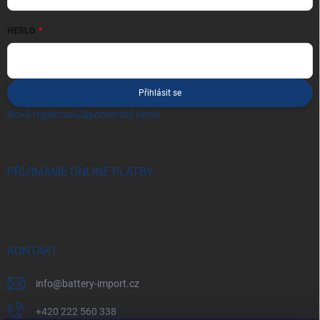
HESLO
Přihlásit se
Nová registrace
Zapomenuté heslo
PŘIJÍMÁME ONLINE PLATBY
KONTAKT
info
@
battery-import.cz
+420 222 560 338