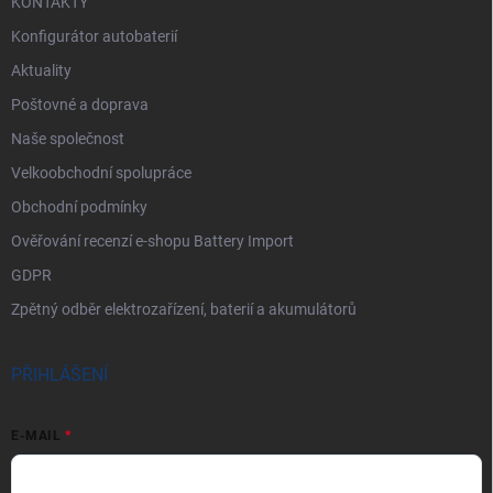
KONTAKTY
Konfigurátor autobaterií
Aktuality
Poštovné a doprava
Naše společnost
Velkoobchodní spolupráce
Obchodní podmínky
Ověřování recenzí e-shopu Battery Import
GDPR
Zpětný odběr elektrozařízení, baterií a akumulátorů
PŘIHLÁŠENÍ
E-MAIL