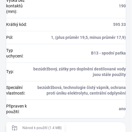
Výška bez
kontaktů
190
(mm)
:
Krátký kód
:
595 33
Pól
:
1, (plus průměr 19,5, mínus průměr 17,9)
Typ
B13 - spodní patka
uchycení
:
bezúdržbový, zátky pro doplnění destilované vody
Typ
:
jsou stále použity
Speciální
bezúdržbová, technologie čistý vápník, ochrana
vlastnosti
:
proti úniku elektrolytu, centrální odplynění
Připraven k
ano
použití
:
Návod k použití (1.4 MB)