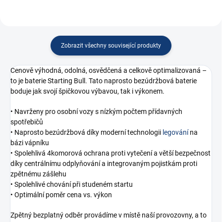
Zobrazit všechny související produkty
Cenově výhodná, odolná, osvědčená a celkově optimalizovaná –
to je baterie Starting Bull. Tato naprosto bezúdržbová baterie
boduje jak svojí špičkovou výbavou, tak i výkonem.
• Navrženy pro osobní vozy s nízkým počtem přídavných
spotřebičů
• Naprosto bezúdržbová díky moderní technologii
legování
na
bázi vápníku
• Spolehlivá 4komorová ochrana proti vytečení a větší bezpečnost
díky centrálnímu odplyňování a integrovaným pojistkám proti
zpětnému zášlehu
• Spolehlivé chování při studeném startu
• Optimální poměr cena vs. výkon
Zpětný bezplatný odběr provádíme v místě naší provozovny, a to