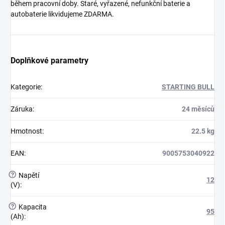
během pracovní doby. Staré, vyřazené, nefunkční baterie a
autobaterie likvidujeme ZDARMA.
Doplňkové parametry
Kategorie
:
STARTING BULL
Záruka
:
24 měsíců
Hmotnost
:
22.5 kg
EAN
:
9005753040922
?
Napětí
12
(V)
:
?
Kapacita
95
(Ah)
: