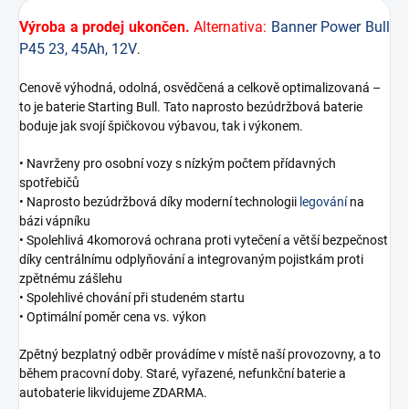
Výroba a prodej ukončen.
Alternativa:
Banner Power Bull
P45 23, 45Ah, 12V
.
Cenově výhodná, odolná, osvědčená a celkově optimalizovaná –
to je baterie Starting Bull. Tato naprosto bezúdržbová baterie
boduje jak svojí špičkovou výbavou, tak i výkonem.
• Navrženy pro osobní vozy s nízkým počtem přídavných
spotřebičů
• Naprosto bezúdržbová díky moderní technologii
legování
na
bázi vápníku
• Spolehlivá 4komorová ochrana proti vytečení a větší bezpečnost
díky centrálnímu odplyňování a integrovaným pojistkám proti
zpětnému zášlehu
• Spolehlivé chování při studeném startu
• Optimální poměr cena vs. výkon
Zpětný bezplatný odběr provádíme v místě naší provozovny, a to
během pracovní doby. Staré, vyřazené, nefunkční baterie a
autobaterie likvidujeme ZDARMA.