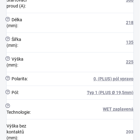
proud (A)
:
?
Délka
218
(mm)
:
?
Šířka
135
(mm)
:
?
Výška
225
(mm)
:
?
Polarita
:
0, (PLUS) pól vpravo
?
Pól
:
Typ 1 (PLUS Ø 19,5mm)
?
WET zaplavená
Technologie
:
Výška bez
kontaktů
203
(mm)
: