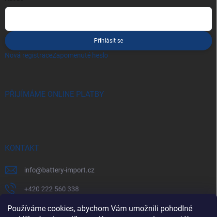
Přihlásit se
Nová registrace
Zapomenuté heslo
PŘIJÍMÁME ONLINE PLATBY
KONTAKT
info
@
battery-import.cz
+420 222 560 338
+420 774 969 705
Používáme cookies, abychom Vám umožnili pohodlné