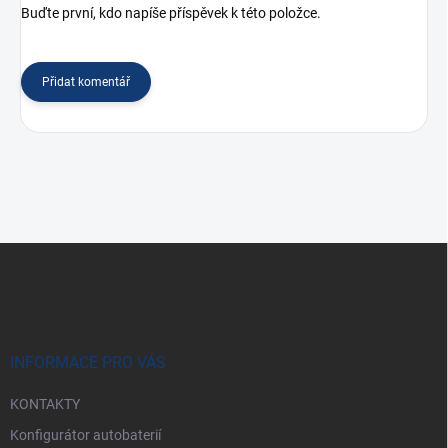
Buďte první, kdo napíše příspěvek k této položce.
Přidat komentář
Z
á
p
a
t
í
INFORMACE PRO VÁS
KONTAKTY
Konfigurátor autobaterií