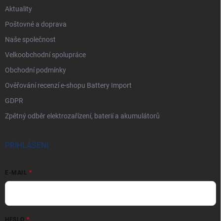
Aktuality
Poštovné a doprava
Naše společnost
Velkoobchodní spolupráce
Obchodní podmínky
Ověřování recenzí e-shopu Battery Import
GDPR
Zpětný odběr elektrozařízení, baterií a akumulátorů
PŘIHLÁŠENÍ
E-MAIL
HESLO