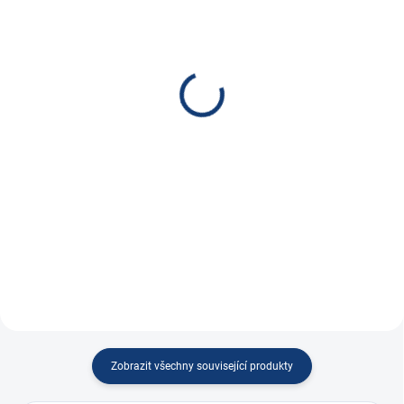
SKLADEM
SKLADEM
(
40 KS
)
Výměna autobaterie
Victron Energy Nabíječka
JESENICE / BRNO
Blue Smart 12V 5A/2A
149 Kč
IP65
123,14 Kč bez DPH
1 960 Kč
Do košíku
1 619,83 Kč bez DPH
Do košíku
Výměny provádíme v Jesenici u
Prahy nebo Brně a...
Vodě a prachu odolná nabíječka
se...
Zobrazit všechny související produkty