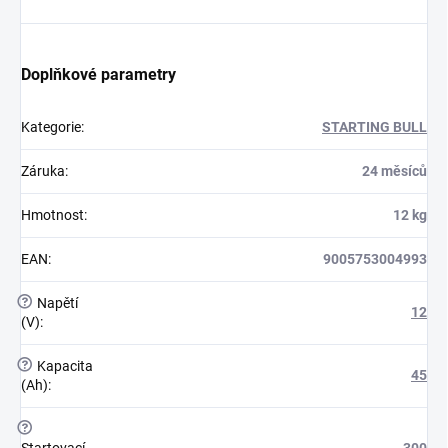
Doplňkové parametry
Kategorie
:
STARTING BULL
Záruka
:
24 měsíců
Hmotnost
:
12 kg
EAN
:
9005753004993
?
Napětí
12
(V)
:
?
Kapacita
45
(Ah)
:
?
Startovací
300