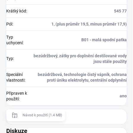
Krátký kód
:
545 77
Pól
:
1, (plus průměr 19,5, mínus průměr 17,9)
Typ
B01 - malá spodní patka
uchycení
:
bezúdržbový, zátky pro doplnění destilované vody
Typ
:
jsou stále použity
Speciální
bezúdržbová, technologie čistý vápník, ochrana
vlastnosti
:
proti úniku elektrolytu, centrální odplynění
Připraven k
ano
použití
:
Návod k použití (1.4 MB)
Diskuze