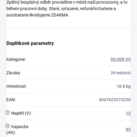
Zpětný bezplatný odběr provádíme v místě naší provozovny, a to
během pracovní doby. Staré, vyřazené, nefunkční baterie a
autobaterie likvidujeme ZDARMA.
Doplňkové parametry
Kategorie
:
SILVER S5
Záruka
:
24 měsíců
Hmotnost
:
18.8 kg
EAN
:
4047023573230
?
Napětí (V)
:
12
?
Kapacita
85
(Ah)
: