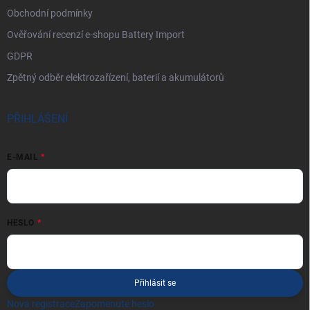
Obchodní podmínky
Ověřování recenzí e-shopu Battery Import
GDPR
Zpětný odběr elektrozařízení, baterií a akumulátorů
PŘIHLÁŠENÍ
E-MAIL
HESLO
Přihlásit se
Nová registrace
Zapomenuté heslo