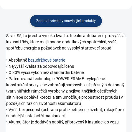
Zobrazit všechny související produkty
Silver S5, to je extra vysoká kvalita. Ideální autobaterie pro vyšší a
luxusní třídy, které mají mnoho dodatkových spotřebičů, vyšší
spotřebu energie a požadavek na vysoký startovací proud.
• Absolutně
bezúdržbové baterie
• Nejvyšší kvalita za odpovídající cenu
• O 30% vyšší výkon než standardní baterie
• Patentovaná technologie POWER FRAME - vylepšené
konstrukční prvky lepé zabraňují samovybíjení; přesný a dokonalý
tvar vnitřních rámečků vyrobený z nejkvalitnějších ošetřených
slitin lépe odolává korozi, a tím umožňuje propustnost proudu i v
pozdějších fázích životnosti akumulátoru
• Vyšší bezpečnost (ochrana proti zpětnému zážehu), rukojeť pro
snadnější instalaci či manipulaci
• Akumulátor je dodáván nabitý, připravený k instalaci do vozu