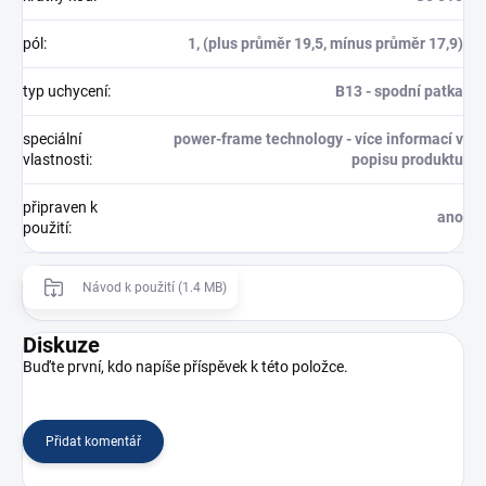
pól
:
1, (plus průměr 19,5, mínus průměr 17,9)
typ uchycení
:
B13 - spodní patka
speciální
power-frame technology - více informací v
vlastnosti
:
popisu produktu
připraven k
ano
použití
:
Návod k použití (1.4 MB)
Diskuze
Buďte první, kdo napíše příspěvek k této položce.
Přidat komentář