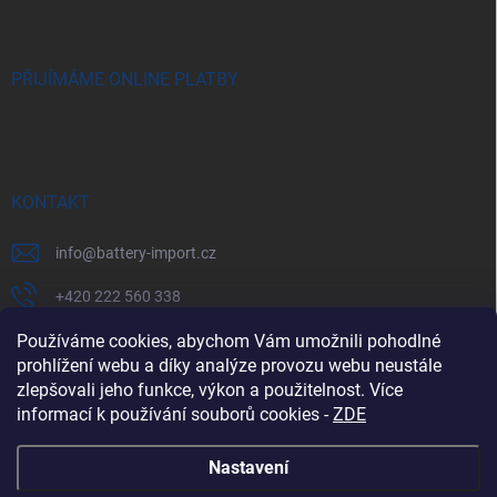
PŘIJÍMÁME ONLINE PLATBY
KONTAKT
info
@
battery-import.cz
+420 222 560 338
+420 774 969 705
Používáme cookies, abychom Vám umožnili pohodlné
prohlížení webu a díky analýze provozu webu neustále
zlepšovali jeho funkce, výkon a použitelnost. Více
informací k používání souborů cookies
-
ZDE
Zboží.cz
Heureka.cz
Battery Import SK
REKLAMACE
Nastavení