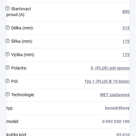
?
Startovací
800
proud (A)
:
?
Délka (mm)
:
315
?
Šířka (mm)
:
175
?
Výška (mm)
:
175
?
Polarita
:
0, (PLUS) pól vpravo
?
Pól
:
Typ 1 (PLUS Ø 19,5mm)
?
Technologie
:
WET zaplavená
typ
:
bezúdržbový
model
:
0 092 S50 100
krátký kód
:
S5 010