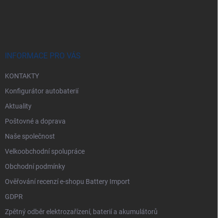
Z
á
p
a
t
í
INFORMACE PRO VÁS
KONTAKTY
Konfigurátor autobaterií
Aktuality
Poštovné a doprava
Naše společnost
Velkoobchodní spolupráce
Obchodní podmínky
Ověřování recenzí e-shopu Battery Import
GDPR
Zpětný odběr elektrozařízení, baterií a akumulátorů