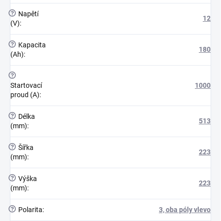
?
Napětí
12
(V)
:
?
Kapacita
180
(Ah)
:
?
Startovací
1000
proud (A)
:
?
Délka
513
(mm)
:
?
Šířka
223
(mm)
:
?
Výška
223
(mm)
:
?
Polarita
:
3, oba póly vlevo