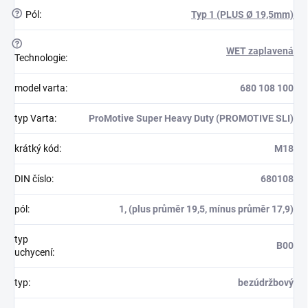
?
Pól
:
Typ 1 (PLUS Ø 19,5mm)
?
WET zaplavená
Technologie
:
model varta
:
680 108 100
typ Varta
:
ProMotive Super Heavy Duty (PROMOTIVE SLI)
krátký kód
:
M18
DIN číslo
:
680108
pól
:
1, (plus průměr 19,5, mínus průměr 17,9)
typ
B00
uchycení
:
typ
:
bezúdržbový