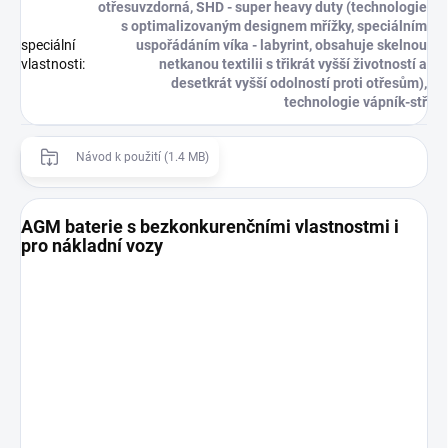
otřesuvzdorná, SHD - super heavy duty (technologie
s optimalizovaným designem mřížky, speciálním
speciální
uspořádáním víka - labyrint, obsahuje skelnou
vlastnosti
:
netkanou textilii s třikrát vyšší životností a
desetkrát vyšší odolností proti otřesům),
technologie vápník-stř
Návod k použití (1.4 MB)
AGM baterie s bezkonkurenčními vlastnostmi i
pro nákladní vozy