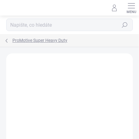
Přejít
na
obsah
Hledat
ProMotive Super Heavy Duty
ZNAČKA:
VARTA