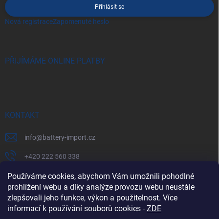
Přihlásit se
Nová registrace
Zapomenuté heslo
PŘIJÍMÁME ONLINE PLATBY
KONTAKT
info
@
battery-import.cz
+420 222 560 338
+420 774 969 705
Používáme cookies, abychom Vám umožnili pohodlné
prohlížení webu a díky analýze provozu webu neustále
zlepšovali jeho funkce, výkon a použitelnost. Více
informací k používání souborů cookies
-
ZDE