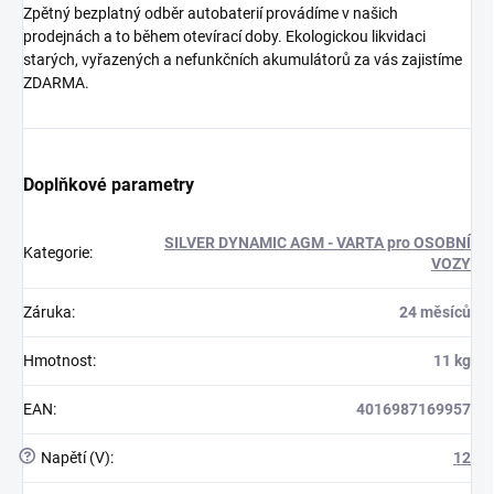
Zpětný bezplatný odběr autobaterií provádíme v našich
prodejnách a to během otevírací doby. Ekologickou likvidaci
starých, vyřazených a nefunkčních akumulátorů za vás zajistíme
ZDARMA.
Doplňkové parametry
SILVER DYNAMIC AGM - VARTA pro OSOBNÍ
Kategorie
:
VOZY
Záruka
:
24 měsíců
Hmotnost
:
11 kg
EAN
:
4016987169957
?
Napětí (V)
:
12