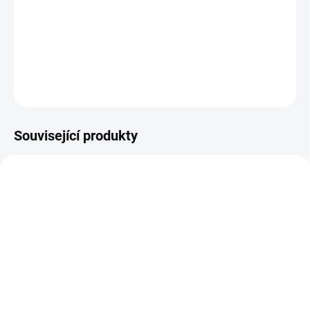
DETAILNÍ INFORMACE
−
+
Přidat do košíku
ZEPTAT SE
HLÍDAT
Související produkty
A0003
E8747
SKLADEM
SKLADEM
(
1 KS
)
Výměna START-STOP
LOKITHOR Startovací
autobaterie JESENICE /