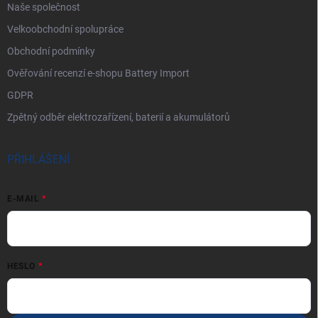
Naše společnost
Velkoobchodní spolupráce
Obchodní podmínky
Ověřování recenzí e-shopu Battery Import
GDPR
Zpětný odběr elektrozařízení, baterií a akumulátorů
PŘIHLÁŠENÍ
E-MAIL
HESLO