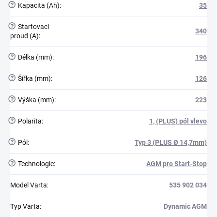
?
Kapacita (Ah)
:
35
?
Startovací
340
proud (A)
:
?
Délka (mm)
:
196
?
Šířka (mm)
:
126
?
Výška (mm)
:
223
?
Polarita
:
1, (PLUS) pól vlevo
?
Pól
:
Typ 3 (PLUS Ø 14,7mm)
?
Technologie
:
AGM pro Start-Stop
Model Varta
:
535 902 034
Typ Varta
:
Dynamic AGM