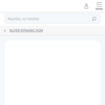
Přejít
na
obsah
Hledat
SILVER DYNAMIC AGM
ZNAČKA:
VARTA