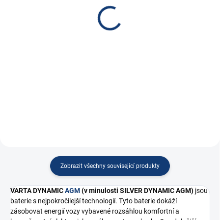
zdroj s kompresorem
BRNO
JA301 PRO + pouzdro
490 Kč
3 772 Kč
404,96 Kč bez DPH
3 117,36 Kč bez DPH
Do košíku
Do košíku
Výměny provádíme v Jesenici u
Startovací zdroj, špičkový proud
Prahy nebo Brně a...
2500A,...
Zobrazit všechny související produkty
VARTA DYNAMIC
AGM
(v minulosti SILVER DYNAMIC AGM)
jsou
baterie s nejpokročilejší technologií. Tyto baterie dokáží
zásobovat energií vozy vybavené rozsáhlou komfortní a