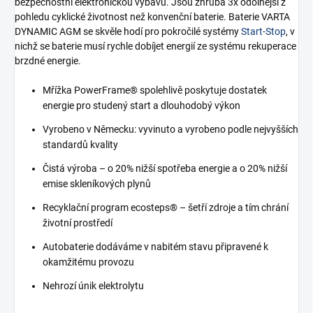
bezpečnostní elektronickou výbavu. Jsou zhruba 3x odolnější z
pohledu cyklické životnost než konvenční baterie. Baterie VARTA
DYNAMIC AGM se skvěle hodí pro pokročilé systémy
Start-Stop
, v
nichž se baterie musí rychle dobíjet energií ze systému rekuperace
brzdné energie.
Mřížka PowerFrame® spolehlivě poskytuje dostatek
energie pro studený start a dlouhodobý výkon
Vyrobeno v Německu: vyvinuto a vyrobeno podle nejvyšších
standardů kvality
Čistá výroba – o 20% nižší spotřeba energie a o 20% nižší
emise skleníkových plynů
Recyklační program ecosteps® – šetří zdroje a tím chrání
životní prostředí
Autobaterie dodáváme v nabitém stavu připravené k
okamžitému provozu
Nehrozí únik elektrolytu