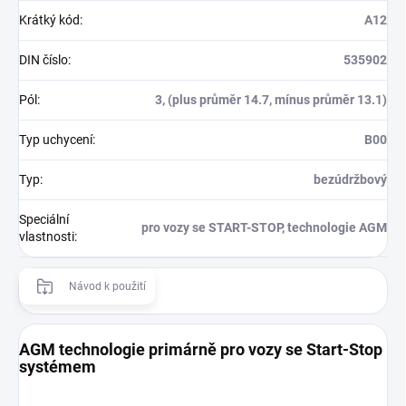
Krátký kód
:
A12
DIN číslo
:
535902
Pól
:
3, (plus průměr 14.7, mínus průměr 13.1)
Typ uchycení
:
B00
Typ
:
bezúdržbový
Speciální
pro vozy se START-STOP, technologie AGM
vlastnosti
:
Návod k použití
AGM technologie primárně pro vozy se Start-Stop
systémem