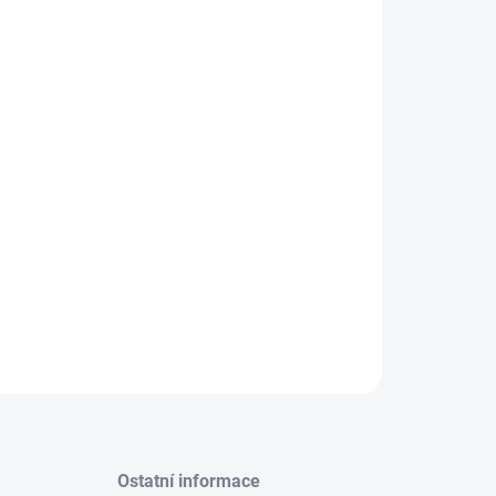
VIZDY:
0 KS
ENICE:
2 KS
Í NAD LABEM:
0 KS
adní baterie pro robotické vysavače s kvalitními
ky. 100% kompatibilní s originální baterií.
ILNÍ INFORMACE
−
+
Přidat do košíku
ZEPTAT SE
HLÍDAT
Ostatní informace