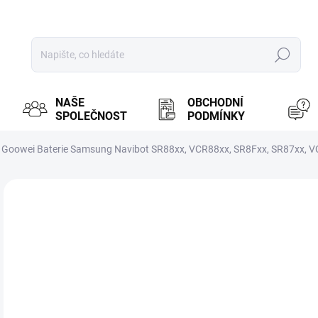
Hledat
NAŠE
OBCHODNÍ
SPOLEČNOST
PODMÍNKY
Goowei Baterie Samsung Navibot SR88xx, VCR88xx, SR8Fxx, SR87xx, 
ZNAČKA:
GOOWEI ENERGY
MOŽ
1 
866
Měr
PR
cena
BRN