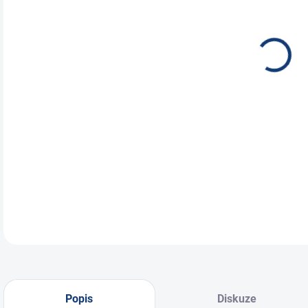
NEH
JES
ÚST
Náhr
člán
DETA
Popis
Diskuze