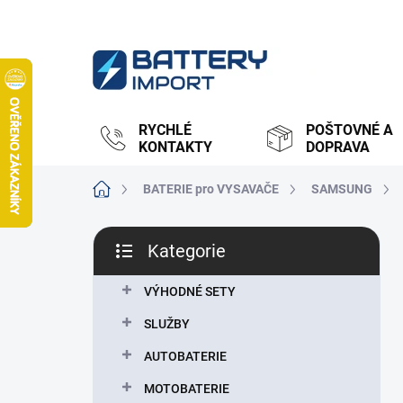
Přejít
na
obsah
RYCHLÉ
POŠTOVNÉ A
KONTAKTY
DOPRAVA
Domů
BATERIE pro VYSAVAČE
SAMSUNG
P
Kategorie
o
Přeskočit
s
kategorie
t
VÝHODNÉ SETY
r
SLUŽBY
a
n
AUTOBATERIE
n
MOTOBATERIE
í