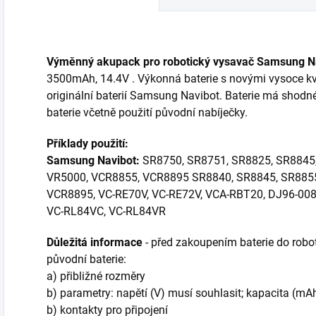
Výměnný akupack pro robotický vysavač Samsung N
3500mAh, 14.4V . Výkonná baterie s novými vysoce kv
originální baterií Samsung Navibot. Baterie má shodné
baterie včetně použití původní nabíječky.
Příklady použití:
Samsung Navibot:
SR8750, SR8751, SR8825, SR8845,
VR5000, VCR8855, VCR8895 SR8840, SR8845, SR8855
VCR8895, VC-RE70V, VC-RE72V, VCA-RBT20, DJ96-008
VC-RL84VC, VC-RL84VR
Důležitá informace
- před zakoupením baterie do robot
původní baterie:
a) přibližné rozměry
b) parametry: napětí (V) musí souhlasit; kapacita (mA
b) kontakty pro připojení