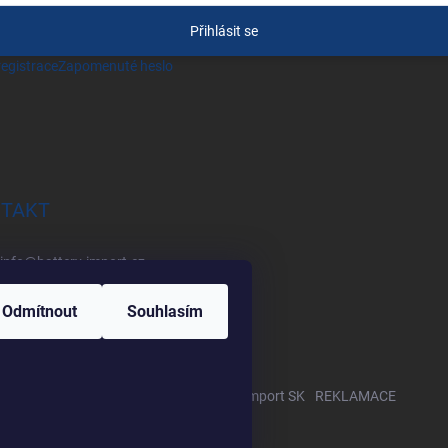
Přihlásit se
egistrace
Zapomenuté heslo
TAKT
info
@
battery-import.cz
+420 222 560 338
Odmítnout
Souhlasím
+420 774 969 705
Zboží.cz
Heureka.cz
Battery Import SK
REKLAMACE