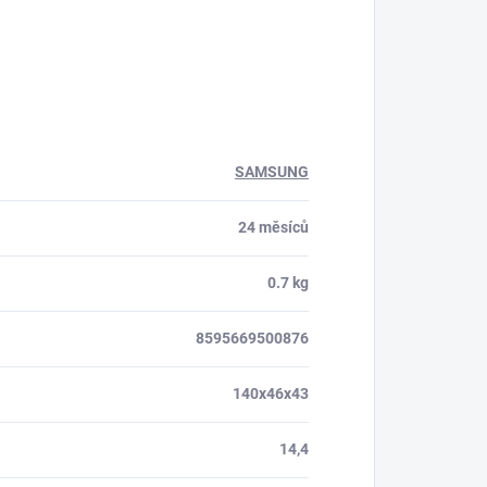
SAMSUNG
24 měsíců
0.7 kg
8595669500876
140x46x43
14,4