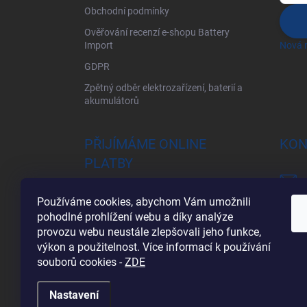
Obchodní podmínky
Ověřování recenzí e-shopu Battery
Import
Nová r
GDPR
Zpětný odběr elektrozařízení, baterií a
akumulátorů
PŘIJÍMÁME ONLINE
KON
PLATBY
Používáme cookies, abychom Vám umožnili
pohodlné prohlížení webu a díky analýze
provozu webu neustále zlepšovali jeho funkce,
výkon a použitelnost. Více informací k používání
souborů cookies
-
ZDE
Nastavení