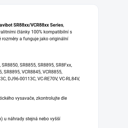
avibot SR88xx/VCR88xx Series
,
alitními články 100% kompatibilní s
 rozměry a funguje jako originální
 SR8850, SR8855, SR8895, SR8Fxx,
, SR8895, VCR8845, VCR8855,
3C, DJ96-00113C, VC-RE70V, VC-RL84V,
ického vysavače, zkontrolujte dle
h) u náhrady stejná nebo vyšší