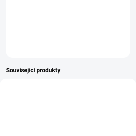
23/43 2,4 V 1600 mAh (1,6 Ah) pro nouzové osvětlení
DETAILNÍ INFORMACE
−
+
Přidat do košíku
ZEPTAT SE
HLÍDAT
Související produkty
E8585
SKLADEM
(
1 KS
)