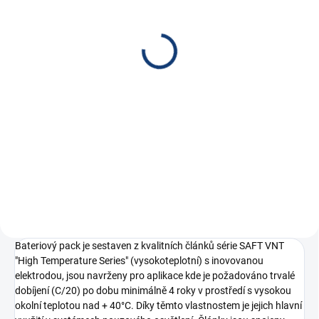
Baterie pro nouzová
světla, osvětlení Goowei
2.4V 1500mAh
vysokoteplotní
225 Kč
(2STVTCs), faston
185,95 Kč bez DPH
2.6mm
Do košíku
Bateriový pack ze dvou článků
Goowei C. 2STVTCs...
Bateriový pack je sestaven z kvalitních článků série SAFT VNT
"High Temperature Series" (vysokoteplotní) s inovovanou
elektrodou, jsou navrženy pro aplikace kde je požadováno trvalé
dobíjení (C/20) po dobu minimálně 4 roky v prostředí s vysokou
okolní teplotou nad + 40°C. Díky těmto vlastnostem je jejich hlavní