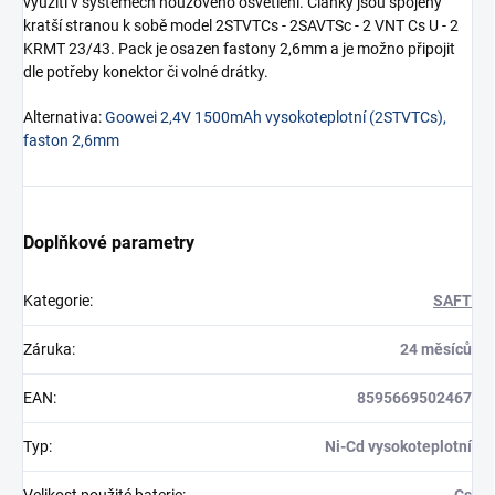
využití v systémech nouzového osvětlení. Články jsou spojeny
kratší stranou k sobě model 2STVTCs - 2SAVTSc - 2 VNT Cs U - 2
KRMT 23/43. Pack je osazen fastony 2,6mm a je možno připojit
dle potřeby konektor či volné drátky.
Alternativa:
Goowei 2,4V 1500mAh vysokoteplotní (2STVTCs),
faston 2,6mm
Doplňkové parametry
Kategorie
:
SAFT
Záruka
:
24 měsíců
EAN
:
8595669502467
Typ
:
Ni-Cd vysokoteplotní
Velikost použité baterie
:
Cs