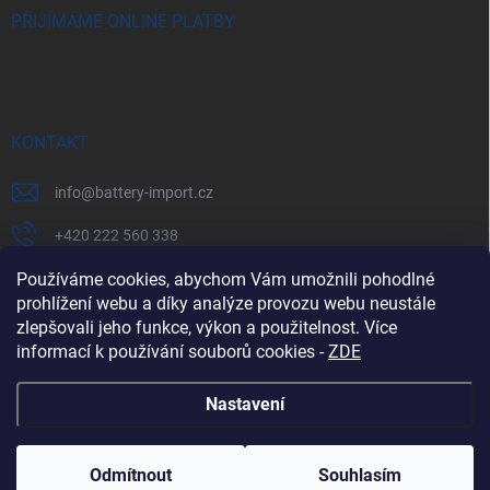
PŘIJÍMÁME ONLINE PLATBY
KONTAKT
info
@
battery-import.cz
+420 222 560 338
+420 774 969 705
Používáme cookies, abychom Vám umožnili pohodlné
prohlížení webu a díky analýze provozu webu neustále
zlepšovali jeho funkce, výkon a použitelnost. Více
informací k používání souborů cookies
-
ZDE
Zboží.cz
Heureka.cz
Battery Import SK
REKLAMACE
Nastavení
Copyright 2026
Battery Import
. Všechna práva vyhrazena.
Odmítnout
Souhlasím