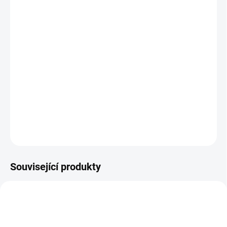
JESENICE:
0 KS
ÚSTÍ NAD LABEM:
0 KS
Záložní (staniční) baterie pro aplikace UPS, EPS, EZS a režimy
„stand by“ obecně.
DETAILNÍ INFORMACE
−
+
Přidat do košíku
ZEPTAT SE
HLÍDAT
Související produkty
E6918