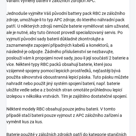
variant výměny baterií v záložních zdrojích APC.
Jednoduše vyjměte Váš původní battery pack RBC ze záložního
zdroje, umožňuje-li to typ APC zdroje, do kterého náhradní pack
patří. U některých zdrojů nemůže baterie vyměňovat sám uživatel,
ale je nutné, aby tuto činnost provedl specializovaný servis. Po
vyjmutí původní sady baterií důkladně zkontrolujte a
zaznamenejte zapojení případných kabelů a konektorů, a
následně je odpojte. Žádného příslušenství se nezbavujte,
poslouží vám k propojení nové sady, jsou-li její součástí 2 baterie a
více. Některé typy RBC packů obsahují baterie, které jsou
vzájemně spojeny pomocí lepicích prostředků, nejčastěji bývá
použita silnovrstvá oboustranná lepicí páska. Tuto pásku můžete
nahradit nebo použít jiný systém spojení baterií, např. baterie
uložíte vedle sebe a z bočních stran omotáte průhlednou lepicí
izolepou v několika vrstvách. Tím je zajištěno dostatečné spojení.
Některé modely RBC obsahují pouze jednu baterii. V tomto
případě stačí baterii pouze vyjmout z APC záložního zařízení a
vyměnit kus za kus.
Baterie použité v záložních zdrojích patří do kategorie staničních