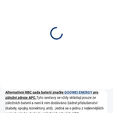
SKLADEM
Faston redukce 6,3/4,8
7 Kč
5,79 Kč bez DPH
Do košíku
Redukce faston 6,3/4,8
Alternativní RBC sada baterií značky
GOOWEI ENERGY
pro
záložní zdroje APC.
Tyto sestavy se vždy skládají pouze ze
záložních baterií a není k nim dodáváno žádné příslušenství
(kabely, spojky, konektory, atd). Jedná se o jednu z nejlevnějších