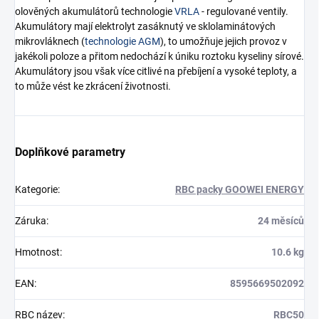
olověných akumulátorů technologie
VRLA
- regulované ventily.
Akumulátory mají elektrolyt zasáknutý ve sklolaminátových
mikrovláknech (
technologie AGM
), to umožňuje jejich provoz v
jakékoli poloze a přitom nedochází k úniku roztoku kyseliny sírové.
Akumulátory jsou však více citlivé na přebíjení a vysoké teploty, a
to může vést ke zkrácení životnosti.
Doplňkové parametry
Kategorie
:
RBC packy GOOWEI ENERGY
Záruka
:
24 měsíců
Hmotnost
:
10.6 kg
EAN
:
8595669502092
RBC název
:
RBC50