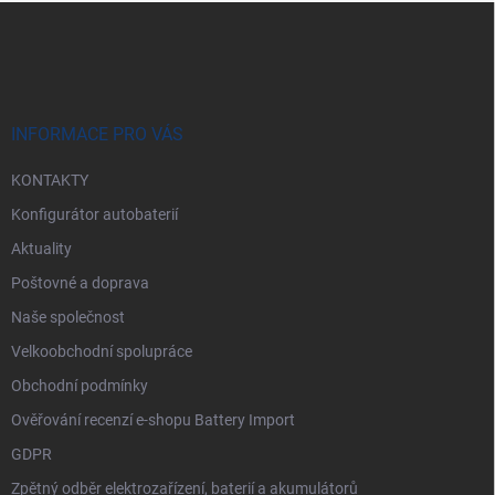
Z
á
p
a
t
í
INFORMACE PRO VÁS
KONTAKTY
Konfigurátor autobaterií
Aktuality
Poštovné a doprava
Naše společnost
Velkoobchodní spolupráce
Obchodní podmínky
Ověřování recenzí e-shopu Battery Import
GDPR
Zpětný odběr elektrozařízení, baterií a akumulátorů