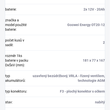
baterie
:
2x 12V - 20Ah
značka a
model použité
Goowei Energy OT20-12
baterie
:
počet kusů v
2
sadě
:
rozměr 1ks
baterie v packu
181 x 77 x 167
DxŠxV (mm)
:
typ
uzavřený bezúdržbový, VRLA - řízený ventilem,
akumulátorů
:
technologie AGM
typ konektoru
:
F3 - plochý konektor s očkem
stav
:
nabitý