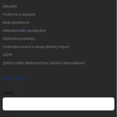
Aktuality
Poštovné a doprava
Naše společnost
Velkoobchodní spolupráce
Obchodní podmínky
Ověřování recenzí e-shopu Battery Import
GDPR
Zpětný odběr elektrozařízení, baterií a akumulátorů
PŘIHLÁŠENÍ
E-MAIL