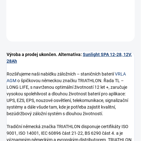
−
+
Přidat do košíku
ZEPTAT SE
HLÍDAT
Výroba a prodej ukončen. Alternativa:
Sunlight SPA 12-28, 12V,
28Ah
Rozšiřujeme naši nabídku záložních – staničních baterií
VRLA
AGM
o špičkovou německou značku TRIATHLON. Řada TL –
LONG LIFE, s navrženou optimální životností 12 let +, zaručuje
vysokou spolehlivost a dlouhou životnost baterií pro aplikace:
UPS, EZS, EPS, nouzové osvětlení, telekomunikace, signalizační
systémy a dále všude tam, kde je potřeba zajistit kvalitní,
bezúdržbový záložní systém s dlouhou životností.
Tradiční německá značka TRIATHLON disponuje certifikáty ISO
9001, ISO 14001, IEC 60896 část 21-22, BS 6290 část 4. a je
významným německým a evropským distributorem. TRIATHLON