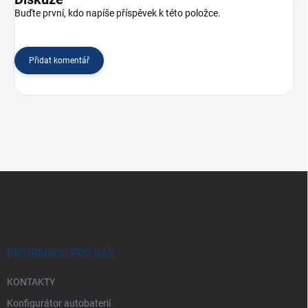
Buďte první, kdo napíše příspěvek k této položce.
Přidat komentář
Z
á
p
a
t
í
INFORMACE PRO VÁS
KONTAKTY
Konfigurátor autobaterií