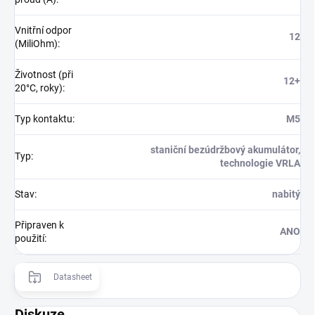
Vnitřní odpor
12
(MiliOhm)
:
Životnost (při
12+
20°C, roky)
:
Typ kontaktu
:
M5
staniční bezúdržbový akumulátor,
Typ
:
technologie VRLA
Stav
:
nabitý
Připraven k
ANO
použití
:
Datasheet
Diskuze