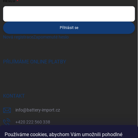
HESLO
Přihlásit se
Nová registrace
Zapomenuté heslo
PŘIJÍMÁME ONLINE PLATBY
KONTAKT
info
@
battery-import.cz
+420 222 560 338
Používáme cookies, abychom Vám umožnili pohodlné
+420 774 969 705