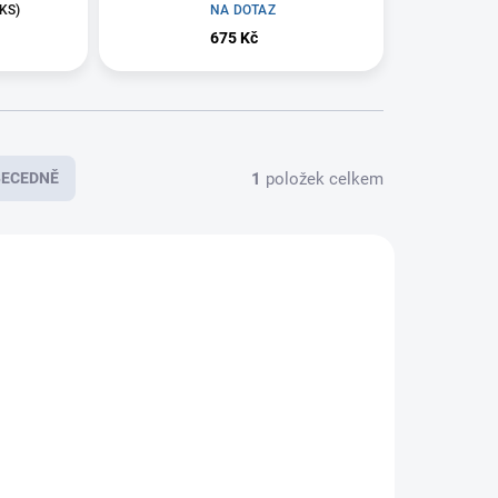
 KS
)
NA DOTAZ
675 Kč
1
položek celkem
BECEDNĚ