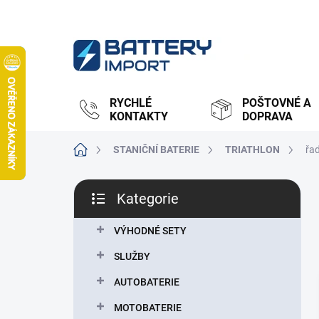
Přejít
na
obsah
RYCHLÉ
POŠTOVNÉ A
KONTAKTY
DOPRAVA
Domů
STANIČNÍ BATERIE
TRIATHLON
řad
P
Kategorie
o
Přeskočit
s
kategorie
t
VÝHODNÉ SETY
r
SLUŽBY
a
n
AUTOBATERIE
n
MOTOBATERIE
í