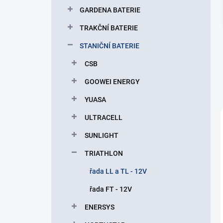
p
GARDENA BATERIE
a
n
TRAKČNÍ BATERIE
e
STANIČNÍ BATERIE
l
CSB
GOOWEI ENERGY
YUASA
ULTRACELL
SUNLIGHT
TRIATHLON
řada LL a TL - 12V
řada FT - 12V
ENERSYS