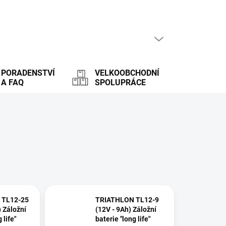
PRÁZDNÝ KOŠÍK
NÁKUPNÍ
KOŠÍK
PORADENSTVÍ
VELKOOBCHODNÍ
A FAQ
SPOLUPRÁCE
 TL12-25
TRIATHLON TL12-9
) Záložní
(12V - 9Ah) Záložní
 life"
baterie "long life"