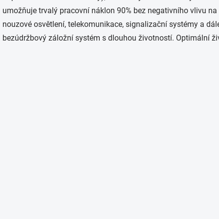
d
umožňuje trvalý pracovní náklon 90% bez negativního vlivu na 
a
c
nouzové osvětlení, telekomunikace, signalizační systémy a dále v
í
bezúdržbový záložní systém s dlouhou životností. Optimální živ
p
r
v
k
y
v
ý
p
i
s
u