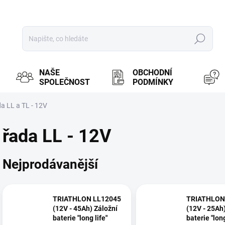
Hledat
NAŠE
OBCHODNÍ
SPOLEČNOST
PODMÍNKY
a LL a TL - 12V
řada LL - 12V
Nejprodávanější
TRIATHLON LL12045
TRIATHLON
(12V - 45Ah) Záložní
(12V - 25Ah
baterie "long life"
baterie "long