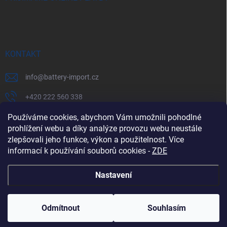
KONTAKT
info
@
battery-import.cz
+420 222 560 338
Používáme cookies, abychom Vám umožnili pohodlné
+420 774 969 705
prohlížení webu a díky analýze provozu webu neustále
zlepšovali jeho funkce, výkon a použitelnost. Více
informací k používání souborů cookies
-
ZDE
Zboží.cz
Heureka.cz
Battery Import SK
REKLAMACE
Nastavení
Copyright 2026
Battery Import
. Všechna práva vyhrazena.
Odmítnout
Souhlasím
Vytvořil Shoptet