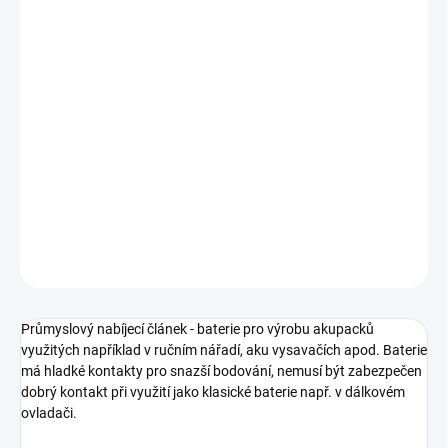
JESENICE:
342 KS
ÚSTÍ NAD LABEM:
0 KS
Průmyslový akumulátor NiMh, článek, baterie AA napětí 1.2V
kapacita 2000mAh
DETAILNÍ INFORMACE
−
+
Přidat do košíku
ZEPTAT SE
HLÍDAT
Průmyslový nabíjecí článek - baterie pro výrobu akupacků
využitých například v ručním nářadí, aku vysavačích apod. Baterie
má hladké kontakty pro snazší bodování, nemusí být zabezpečen
dobrý kontakt při využití jako klasické baterie např. v dálkovém
ovladači.