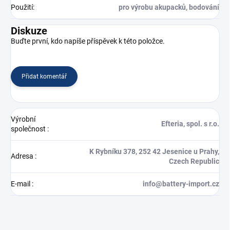
Použití
:
pro výrobu akupacků, bodování
Diskuze
Buďte první, kdo napíše příspěvek k této položce.
Přidat komentář
Výrobní
Efteria, spol. s r.o.
společnost
:
K Rybníku 378, 252 42 Jesenice u Prahy,
Adresa
:
Czech Republic
E-mail
:
info@battery-import.cz