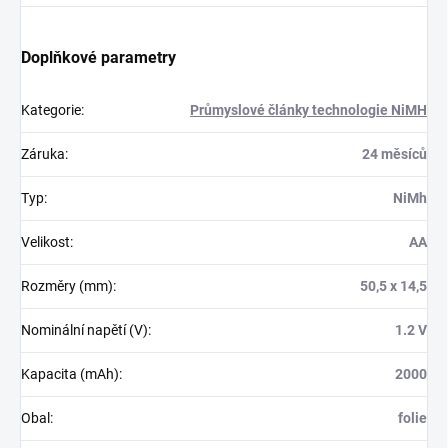
Doplňkové parametry
Kategorie
:
Průmyslové články technologie NiMH
Záruka
:
24 měsíců
Typ
:
NiMh
Velikost
:
AA
Rozměry (mm)
:
50,5 x 14,5
Nominální napětí (V)
:
1.2 V
Kapacita (mAh)
:
2000
Obal
:
folie