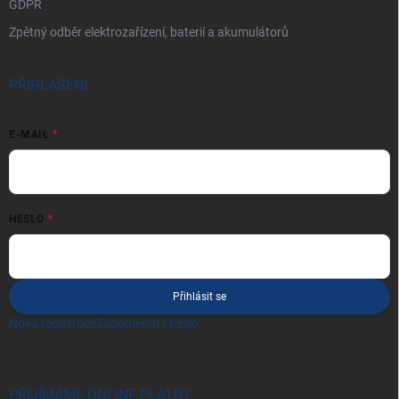
GDPR
Zpětný odběr elektrozařízení, baterií a akumulátorů
PŘIHLÁŠENÍ
E-MAIL
HESLO
Přihlásit se
Nová registrace
Zapomenuté heslo
PŘIJÍMÁME ONLINE PLATBY