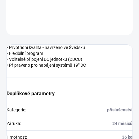
−
+
Přidat do košíku
ZEPTAT SE
HLÍDAT
• Prvotřídní kvalita - navrženo ve Švédsku
• Flexibilní program
• Volitelné připojení DC jednotku (DDCU)
• Připraveno pro napájení systémů 19" DC
Doplňkové parametry
Kategorie
:
příslušenství
Záruka
:
24 měsíců
Hmotnost
:
36 kg