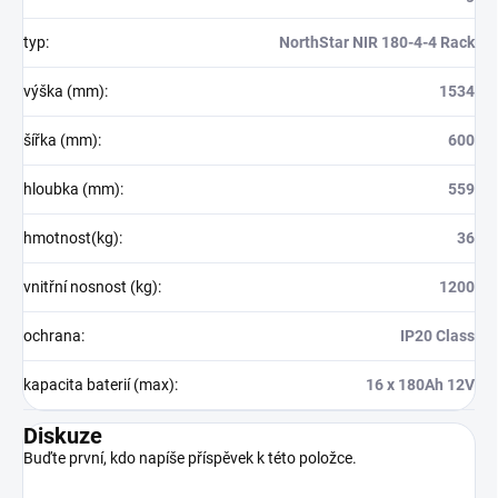
typ
:
NorthStar NIR 180-4-4 Rack
výška (mm)
:
1534
šířka (mm)
:
600
hloubka (mm)
:
559
hmotnost(kg)
:
36
vnitřní nosnost (kg)
:
1200
ochrana
:
IP20 Class
kapacita baterií (max)
:
16 x 180Ah 12V
Diskuze
Buďte první, kdo napíše příspěvek k této položce.