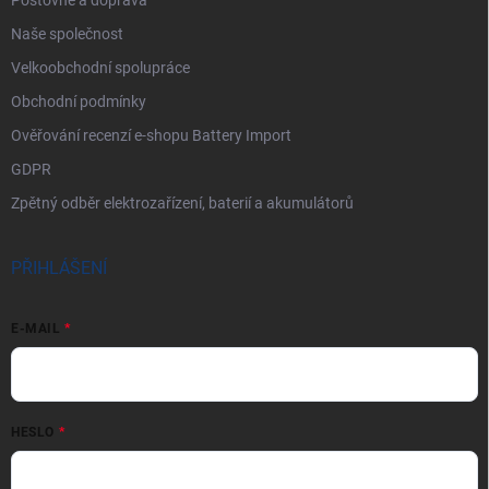
Poštovné a doprava
Naše společnost
Velkoobchodní spolupráce
Obchodní podmínky
Ověřování recenzí e-shopu Battery Import
GDPR
Zpětný odběr elektrozařízení, baterií a akumulátorů
PŘIHLÁŠENÍ
E-MAIL
HESLO