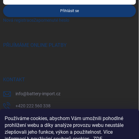
Přihlásit se
Nová registrace
Zapomenuté heslo
PŘIJÍMÁME ONLINE PLATBY
KONTAKT
info
@
battery-import.cz
+420 222 560 338
Používáme cookies, abychom Vám umožnili pohodlné
+420 774 969 705
prohlížení webu a díky analýze provozu webu neustále
zlepšovali jeho funkce, výkon a použitelnost. Více
informací k používání souborů cookies
-
ZDE