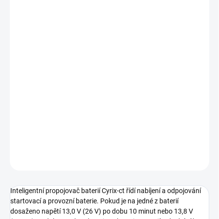
Měrná
PRAHA:
0 KS
cena:
BRNO:
1 KS
NEHVIZDY:
0 KS
JESENICE:
1 KS
ÚSTÍ NAD LABEM:
0 KS
Inteligentní propojovač baterií Cyrix-i
DETAILNÍ INFORMACE
−
+
Přidat do košíku
ZEPTAT SE
HLÍDAT
Inteligentní propojovač baterií Cyrix-ct řídí nabíjení a odpojování
startovací a provozní baterie. Pokud je na jedné z baterií
dosaženo napětí 13,0 V (26 V) po dobu 10 minut nebo 13,8 V