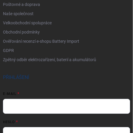
Poštovné a doprava
Naše společnost
Velkoobchodní spolupráce
Obchodní podmínky
Ověřování recenzí e-shopu Battery Import
GDPR
Zpětný odběr elektrozařízení, baterií a akumulátorů
PŘIHLÁŠENÍ
E-MAIL
HESLO