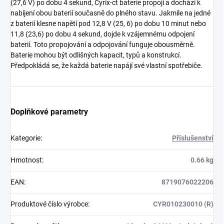
(27,6 V) po dobu 4 sekund, Cyrix-ct baterie propojí a dochází k
nabíjení obou baterií současně do plného stavu. Jakmile na jedné
z baterií klesne napětí pod 12,8 V (25, 6) po dobu 10 minut nebo
11,8 (23,6) po dobu 4 sekund, dojde k vzájemnému odpojení
baterií. Toto propojování a odpojování funguje obousměrně.
Baterie mohou být odlišných kapacit, typů a konstrukcí.
Předpokládá se, že každá baterie napájí své vlastní spotřebiče.
Doplňkové parametry
Kategorie
:
Příslušenství
Hmotnost
:
0.66 kg
EAN
:
8719076022206
Produktové číslo výrobce
:
CYR010230010 (R)