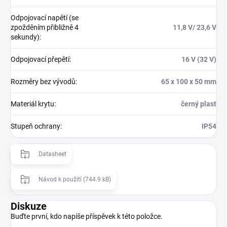
Odpojovací napětí (se
zpožděním přibližně 4
11,8 V/ 23,6 V
sekundy)
:
Odpojovací přepětí
:
16 V (32 V)
Rozměry bez vývodů
:
65 x 100 x 50 mm
Materiál krytu
:
černý plast
Stupeň ochrany
:
IP54
Datasheet
Návod k použití (744.9 kB)
Diskuze
Buďte první, kdo napíše příspěvek k této položce.