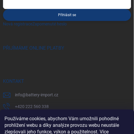
Přihlásit se
Nová registrace
Zapomenuté heslo
PŘIJÍMÁME ONLINE PLATBY
KONTAKT
info
@
battery-import.cz
+420 222 560 338
Používáme cookies, abychom Vám umožnili pohodlné
+420 774 969 705
prohlížení webu a díky analýze provozu webu neustále
zlepšovali jeho funkce, výkon a použitelnost. Více