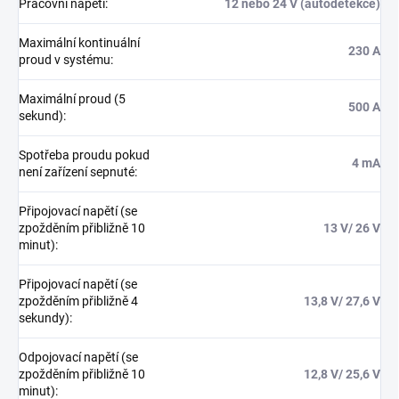
Pracovní napětí
:
12 nebo 24 V (autodetekce)
Maximální kontinuální
230 A
proud v systému
:
Maximální proud (5
500 A
sekund)
:
Spotřeba proudu pokud
4 mA
není zařízení sepnuté
:
Připojovací napětí (se
zpožděním přibližně 10
13 V/ 26 V
minut)
:
Připojovací napětí (se
zpožděním přibližně 4
13,8 V/ 27,6 V
sekundy)
:
Odpojovací napětí (se
zpožděním přibližně 10
12,8 V/ 25,6 V
minut)
: