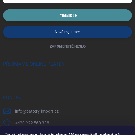
Přihlásit se
Nová registrace
ZAPOMENUTÉ HESLO
PŘIJÍMÁME ONLINE PLATBY
KONTAKT
info
@
battery-import.cz
+420 222 560 338
+420 774 969 705