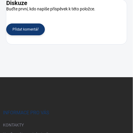
Diskuze
Buďte první, kdo napíše příspěvek k této položce.
Přidat komentář
Z
á
p
a
t
í
INFORMACE PRO VÁS
KONTAKTY