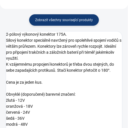
Zobrazit všechny související produkty
2-pólový výkonový konektor 175A.
Silový konektor speciálně navržený pro spolehlivé spojení vodičů s
větším průřezem. Konektory lze zároveň rychle rozpojit. Ideální
pro připojení trakčních a záložních baterií při téměř jakémkoliv
využití.
K vzájemnému propojení konektorů je třeba dvou stejných, do
sebe zapadajících protikusů. Stačí konektor přetočit o 180°.
Cena je za jeden kus.
Obvyklé (doporučené) barevné značení:
žlutá - 12V
oranžová - 18V
červená - 24V
šedá - 36V
modrá - 48V