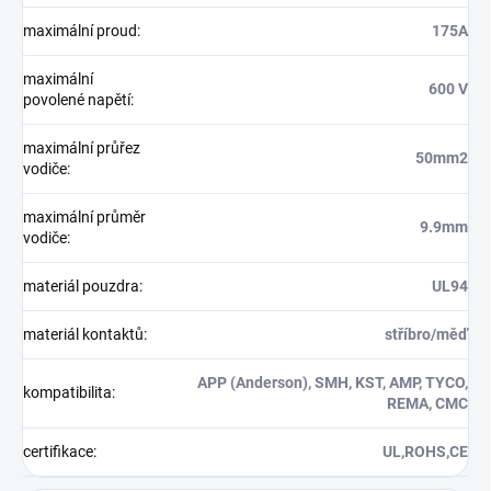
maximální proud
:
175A
maximální
600 V
povolené napětí
:
maximální průřez
50mm2
vodiče
:
maximální průměr
9.9mm
vodiče
:
materiál pouzdra
:
UL94
materiál kontaktů
:
stříbro/měď
APP (Anderson), SMH, KST, AMP, TYCO,
kompatibilita
:
REMA, CMC
certifikace
:
UL,ROHS,CE