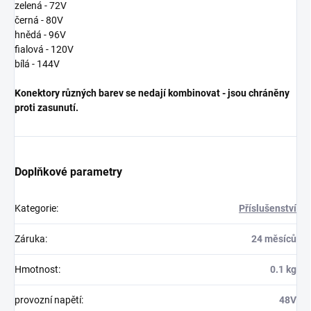
zelená - 72V
černá - 80V
hnědá - 96V
fialová - 120V
bílá - 144V
Konektory různých barev se nedají kombinovat - jsou chráněny
proti zasunutí.
Doplňkové parametry
Kategorie
:
Příslušenství
Záruka
:
24 měsíců
Hmotnost
:
0.1 kg
provozní napětí
:
48V