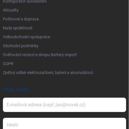
Konfigurátor autobaterií
Aktuality
Poštovné a doprava
Naše společnost
Velkoobchodní spolupráce
Obchodní podmínky
Ověřování recenzí e-shopu Battery Import
GDPR
Zpětný odběr elektrozařízení, baterií a akumulátorů
PŘIHLÁŠENÍ