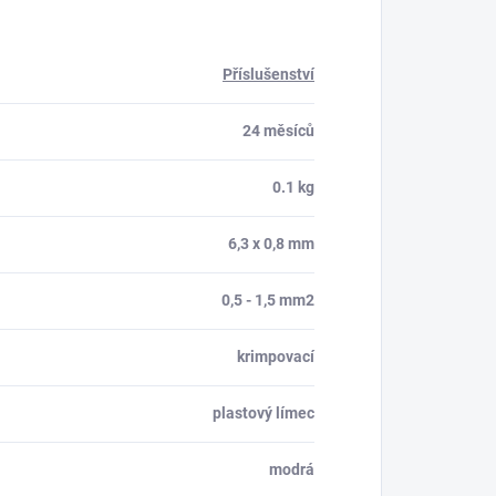
Příslušenství
24 měsíců
0.1 kg
6,3 x 0,8 mm
0,5 - 1,5 mm2
krimpovací
plastový límec
modrá