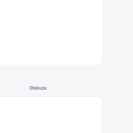
rý
ILNÍ INFORMACE
−
+
Přidat do košíku
ZEPTAT SE
HLÍDAT
Diskuze