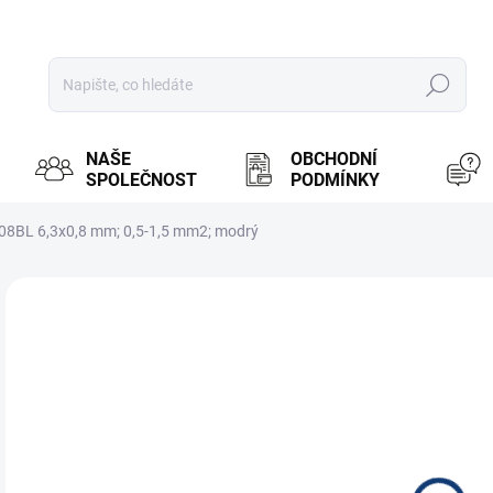
Hledat
NAŠE
OBCHODNÍ
SPOLEČNOST
PODMÍNKY
8BL 6,3x0,8 mm; 0,5-1,5 mm2; modrý
ZNAČKA:
OEM
MOŽ
3 
2,4
Měr
OBV
cena
Fas