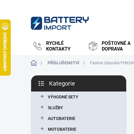
Přejít
na
obsah
RYCHLÉ
POŠTOVNÉ A
KONTAKTY
DOPRAVA
Domů
PŘÍSLUŠENSTVÍ
Faston zásuvka FH63X0
P
Kategorie
o
Přeskočit
s
kategorie
t
VÝHODNÉ SETY
r
SLUŽBY
a
n
AUTOBATERIE
n
MOTOBATERIE
í