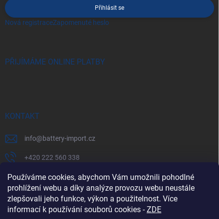
Přihlásit se
Nová registrace
Zapomenuté heslo
PŘIJÍMÁME ONLINE PLATBY
KONTAKT
info
@
battery-import.cz
+420 222 560 338
Používáme cookies, abychom Vám umožnili pohodlné
+420 774 969 705
prohlížení webu a díky analýze provozu webu neustále
zlepšovali jeho funkce, výkon a použitelnost. Více
informací k používání souborů cookies
-
ZDE