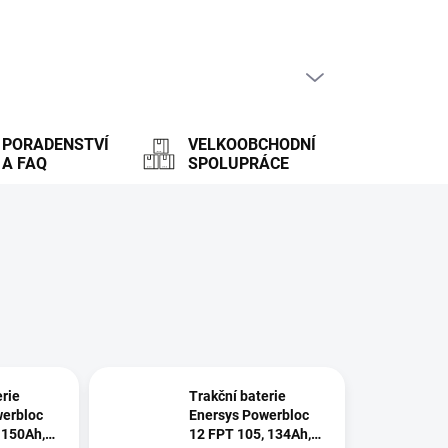
PRÁZDNÝ KOŠÍK
NÁKUPNÍ
KOŠÍK
PORADENSTVÍ
VELKOOBCHODNÍ
A FAQ
SPOLUPRÁCE
erie
Trakční baterie
werbloc
Enersys Powerbloc
 150Ah,
12 FPT 105, 134Ah,