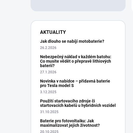
AKTUALITY
Jak dlouho se nabíjí motobaterie?
26.2.2026
Nebezpečný náklad v každém batohu:
Co musíte vědět o přepravě lithiových
baterií?
27.1.2026
Novinka v nabídce – přídavná baterie
pro Tesla model S
3.12.2025
Použití startovacího zdroje či
startovacích kabelů u hybridních vozidel
31.10.2025
Baterie pro fotovoltaiku: Jak
maximalizovat jejich životnost?
20.10.2025