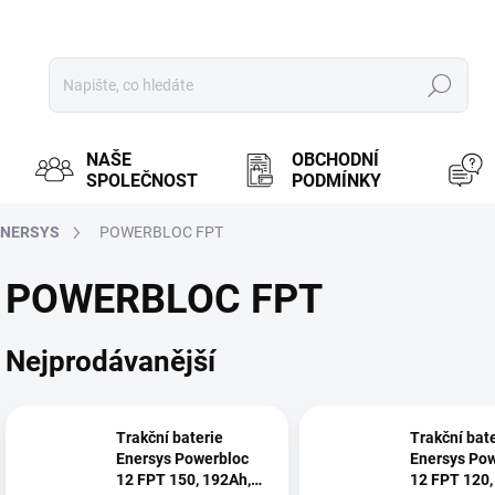
Hledat
NAŠE
OBCHODNÍ
SPOLEČNOST
PODMÍNKY
ENERSYS
POWERBLOC FPT
POWERBLOC FPT
Nejprodávanější
Trakční baterie
Trakční bat
Enersys Powerbloc
Enersys Po
12 FPT 150, 192Ah,
12 FPT 120,