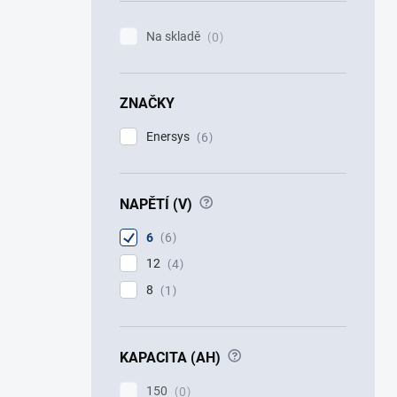
Na skladě
0
ZNAČKY
Enersys
6
?
NAPĚTÍ (V)
6
6
12
4
8
1
?
KAPACITA (AH)
150
0