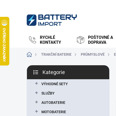
Přejít
na
obsah
RYCHLÉ
POŠTOVNÉ A
KONTAKTY
DOPRAVA
Domů
TRAKČNÍ BATERIE
PRŮMYSLOVÉ
P
Kategorie
o
Přeskočit
s
kategorie
t
VÝHODNÉ SETY
r
SLUŽBY
a
n
AUTOBATERIE
n
MOTOBATERIE
í