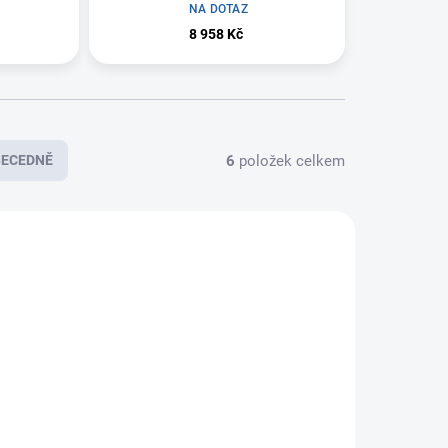
12V
NA DOTAZ
8 958 Kč
6
položek celkem
BECEDNĚ
E7848
E7847
A DOTAZ
NA DOTAZ