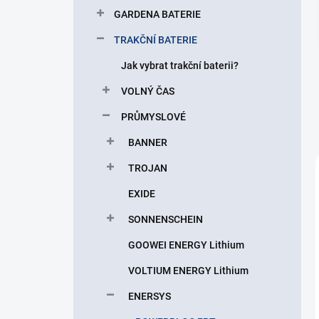
p
GARDENA BATERIE
a
n
TRAKČNÍ BATERIE
e
Jak vybrat trakční baterii?
l
VOLNÝ ČAS
PRŮMYSLOVÉ
BANNER
TROJAN
EXIDE
SONNENSCHEIN
GOOWEI ENERGY Lithium
VOLTIUM ENERGY Lithium
ENERSYS