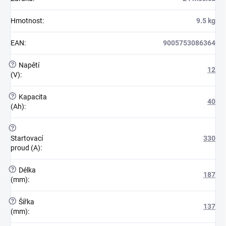
Hmotnost
:
9.5 kg
EAN
:
9005753086364
?
Napětí
12
(V)
:
?
Kapacita
40
(Ah)
:
?
Startovací
330
proud (A)
:
?
Délka
187
(mm)
:
?
Šířka
137
(mm)
: