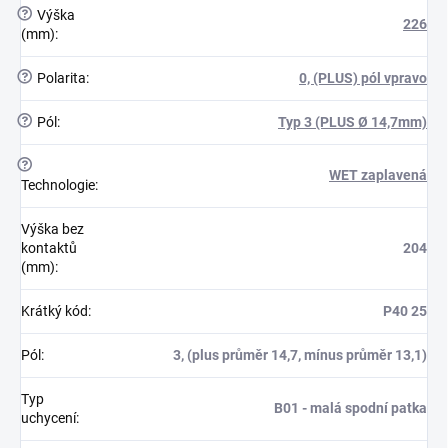
?
Výška
226
(mm)
:
?
Polarita
:
0, (PLUS) pól vpravo
?
Pól
:
Typ 3 (PLUS Ø 14,7mm)
?
WET zaplavená
Technologie
:
Výška bez
kontaktů
204
(mm)
:
Krátký kód
:
P40 25
Pól
:
3, (plus průměr 14,7, mínus průměr 13,1)
Typ
B01 - malá spodní patka
uchycení
: