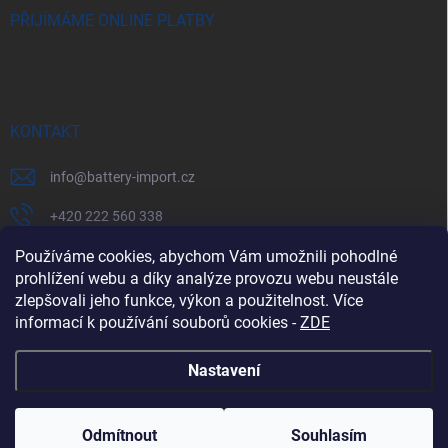
PŘIJÍMÁME ONLINE PLATBY
KONTAKT
info
@
battery-import.cz
+420 222 560 338
+420 774 969 705
Používáme cookies, abychom Vám umožnili pohodlné
prohlížení webu a díky analýze provozu webu neustále
zlepšovali jeho funkce, výkon a použitelnost. Více
informací k používání souborů cookies
-
ZDE
Zboží.cz
Heureka.cz
Battery Import SK
REKLAMACE
Nastavení
Copyright 2026
Battery Import
. Všechna práva vyhrazena.
Odmítnout
Souhlasím