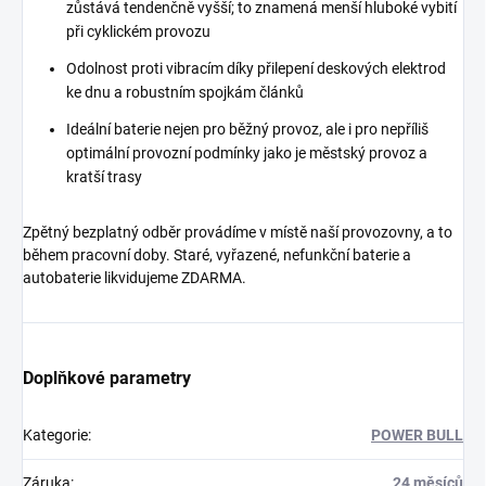
zůstává tendenčně vyšší; to znamená menší hluboké vybití
při cyklickém provozu
Odolnost proti vibracím díky přilepení deskových elektrod
ke dnu a robustním spojkám článků
Ideální baterie nejen pro běžný provoz, ale i pro nepříliš
optimální provozní podmínky jako je městský provoz a
kratší trasy
Zpětný bezplatný odběr provádíme v místě naší provozovny, a to
během pracovní doby. Staré, vyřazené, nefunkční baterie a
autobaterie likvidujeme ZDARMA.
Doplňkové parametry
Kategorie
:
POWER BULL
Záruka
:
24 měsíců