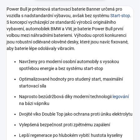
Power Bull je prémiová startovací baterie Banner určená pro
vozidla s nadstandardní výbavou, avšak bez systému
Start-stop
.
S koncepcí vycházející ze standardů výrobců originálního
vybavení, automobilek BMW a VW, je baterie Power Bull první
volbou mezi náhradními bateriemi. Výhodou oproti konkurenci
jsou robustní odlévané olověné desky, které jsou navíc fixované,
aby baterie lépe odolávaly vibracím.
Navrženy pro moderní osobní automobily s vysokou
spotřebou energie a bez systému start-stop
Optimalizované hodnoty pro studený start, maximální
startovací síla
Naprosto bezúdržbová díky moderní technologii
legování
na bázi vápníku
Dvojité víko Double Top jako ochrana proti úniku elektrolytu
Vylepšená bezpečnost proti zpětnému zapálení
Lepší regenerace po hlubokém vybití: hustota kyseliny