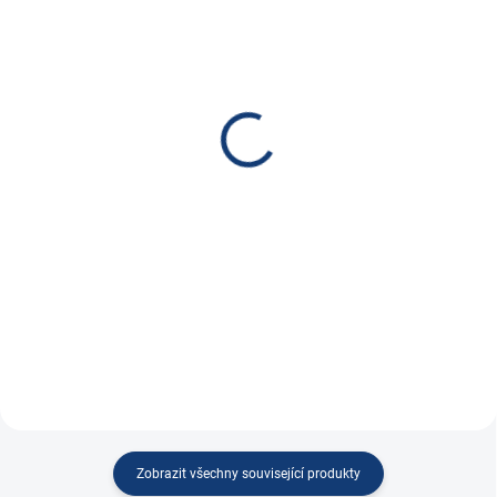
SKLADEM
SKLADEM
(
43 KS
)
Výměna autobaterie
Victron Energy Nabíječka
JESENICE / BRNO
Blue Smart 12V 5A/2A
149 Kč
IP65
123,14 Kč bez DPH
1 960 Kč
Do košíku
1 619,83 Kč bez DPH
Do košíku
Výměny provádíme v Jesenici u
Prahy nebo Brně a...
Vodě a prachu odolná nabíječka
se...
Zobrazit všechny související produkty