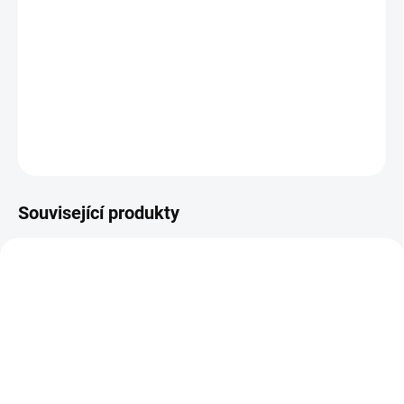
DETAILNÍ INFORMACE
−
+
Přidat do košíku
ZEPTAT SE
HLÍDAT
Související produkty
E7535
E5803
SKLADEM
OBVYKLE SKLADEM, EXPEDICE DO 14