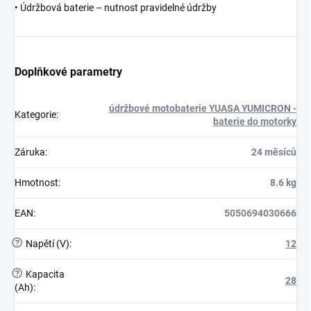
• Údržbová baterie – nutnost pravidelné údržby
Doplňkové parametry
údržbové motobaterie YUASA YUMICRON -
Kategorie
:
baterie do motorky
Záruka
:
24 měsíců
Hmotnost
:
8.6 kg
EAN
:
5050694030666
?
Napětí (V)
:
12
?
Kapacita
28
(Ah)
: