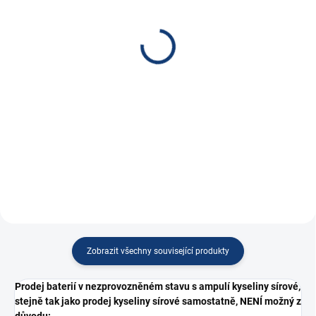
(
42 KS
)
DNŮ
Nabíječka NOCO GENIUS
Nabíječka FST ABC-
1, 6/12V 1A
1202, 12V, 2A
915 Kč
725 Kč
756,20 Kč bez DPH
599,17 Kč bez DPH
Do košíku
Do košíku
Nabíječka NOCO GENIUS 1,
Automatická nabíječka pro
6/12V 1A, PB/Lithium
autobaterie,...
Zobrazit všechny související produkty
Prodej baterií v nezprovozněném stavu s ampulí kyseliny sírové,
stejně tak jako prodej kyseliny sírové samostatně, NENÍ možný z
důvodu: