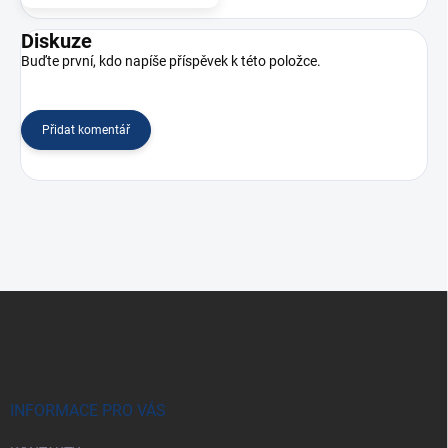
Diskuze
Buďte první, kdo napíše příspěvek k této položce.
Přidat komentář
Z
á
p
a
t
í
INFORMACE PRO VÁS