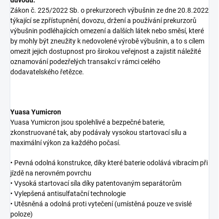
Zákon č. 225/2022 Sb. o prekurzorech výbušnin ze dne 20.8.2022
týkající se zpřístupnění, dovozu, držení a používání prekurzorů
výbušnin podléhajících omezení a dalších látek nebo směsí, které
by mohly být zneužity k nedovolené výrobě výbušnin, a to s cílem
omezit jejich dostupnost pro širokou veřejnost a zajistit náležité
oznamování podezřelých transakcí v rámci celého
dodavatelského řetězce.
Yuasa Yumicron
Yuasa Yumicron jsou spolehlivé a bezpečné baterie,
zkonstruované tak, aby podávaly vysokou startovací sílu a
maximální výkon za každého počasí.
• Pevná odolná konstrukce, díky které baterie odolává vibracím při
jízdě na nerovném povrchu
• Vysoká startovací síla díky patentovaným separátorům
• Vylepšená antisulfatační technologie
• Utěsněná a odolná proti vytečení (umístěná pouze ve svislé
poloze)