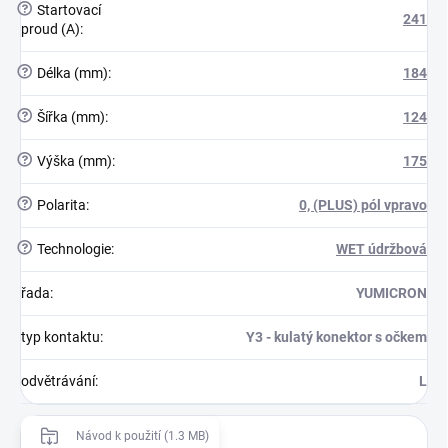
?
Startovací
241
proud (A)
:
?
Délka (mm)
:
184
?
Šířka (mm)
:
124
?
Výška (mm)
:
175
?
Polarita
:
0, (PLUS) pól vpravo
?
Technologie
:
WET údržbová
řada
:
YUMICRON
typ kontaktu
:
Y3 - kulatý konektor s očkem
odvětrávání
:
L
Návod k použití (1.3 MB)