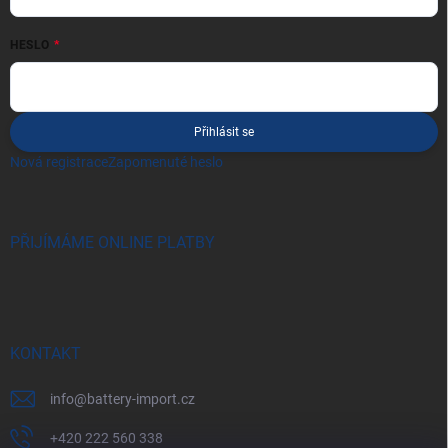
HESLO
Přihlásit se
Nová registrace
Zapomenuté heslo
PŘIJÍMÁME ONLINE PLATBY
KONTAKT
info
@
battery-import.cz
+420 222 560 338