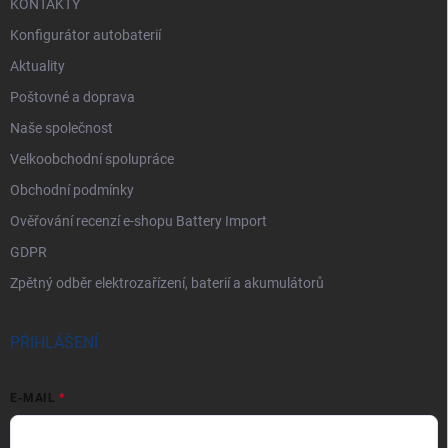
KONTAKTY
Konfigurátor autobaterií
Aktuality
Poštovné a doprava
Naše společnost
Velkoobchodní spolupráce
Obchodní podmínky
Ověřování recenzí e-shopu Battery Import
GDPR
Zpětný odběr elektrozařízení, baterií a akumulátorů
PŘIHLÁŠENÍ
E-MAIL