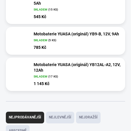
5Ah
SKLADEM
(
15 KS
)
545 Kč
Motobaterie YUASA (originál) YB9-B, 12V, 9Ah
SKLADEM
(
5 KS
)
785 Kč
Motobaterie YUASA (originál) YB12AL-A2, 12V,
12Ah
SKLADEM
(
17 KS
)
1 145 Kč
Ř
a
NEJPRODÁVANĚJŠÍ
NEJLEVNĚJŠÍ
NEJDRAŽŠÍ
z
e
ABECEDNĚ