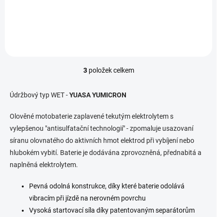
Motobaterie vám bude dodána ZPROVOZNĚNÁ...
3
položek celkem
O
v
l
Údržbový typ WET -
YUASA YUMICRON
á
d
Olověné motobaterie zaplavené tekutým elektrolytem s
a
vylepšenou "antisulfatační technologií" - zpomaluje usazovaní
c
í
síranu olovnatého do aktivních hmot elektrod při vybíjení nebo
p
hlubokém vybití. Baterie je dodávána zprovozněná, přednabitá a
r
naplněná elektrolytem.
v
k
y
Pevná odolná konstrukce, díky které baterie odolává
v
vibracím při jízdě na nerovném povrchu
ý
Vysoká startovací síla díky patentovaným separátorům
p