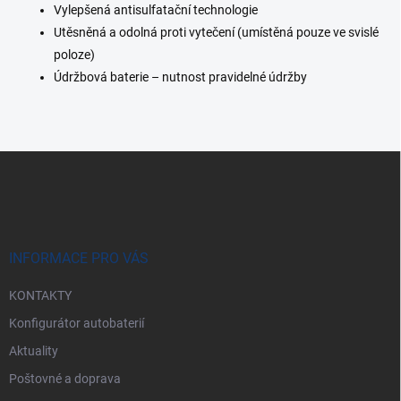
i
Vylepšená antisulfatační technologie
s
Utěsněná a odolná proti vytečení (umístěná pouze ve svislé
u
poloze)
Údržbová baterie – nutnost pravidelné údržby
Z
á
p
a
t
í
INFORMACE PRO VÁS
KONTAKTY
Konfigurátor autobaterií
Aktuality
Poštovné a doprava