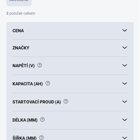
n
í
3
položek celkem
p
r
CENA
o
d
u
ZNAČKY
k
t
?
NAPĚTÍ (V)
ů
?
KAPACITA (AH)
?
STARTOVACÍ PROUD (A)
?
DÉLKA (MM)
?
ŠÍŘKA (MM)