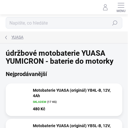
Přejít
na
obsah
Hledat
YUASA
údržbové motobaterie YUASA
YUMICRON - baterie do motorky
Nejprodávanější
Motobaterie YUASA (originál) YB4L-B, 12V,
4Ah
SKLADEM
(
17 KS
)
480 Kč
Motobaterie YUASA (originál) YB5L-B, 12V,