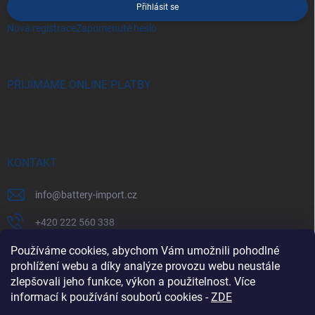
Přihlásit se
Nová registrace
Zapomenuté heslo
PŘIJÍMÁME ONLINE PLATBY
KONTAKT
info
@
battery-import.cz
+420 222 560 338
+420 774 969 705
Používáme cookies, abychom Vám umožnili pohodlné
prohlížení webu a díky analýze provozu webu neustále
zlepšovali jeho funkce, výkon a použitelnost. Více
informací k používání souborů cookies
-
ZDE