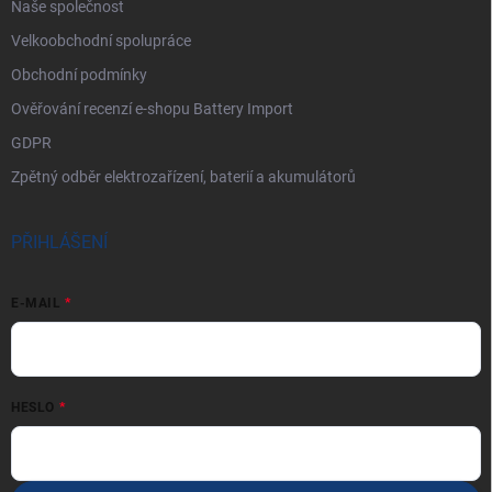
Naše společnost
Velkoobchodní spolupráce
Obchodní podmínky
Ověřování recenzí e-shopu Battery Import
GDPR
Zpětný odběr elektrozařízení, baterií a akumulátorů
PŘIHLÁŠENÍ
E-MAIL
HESLO