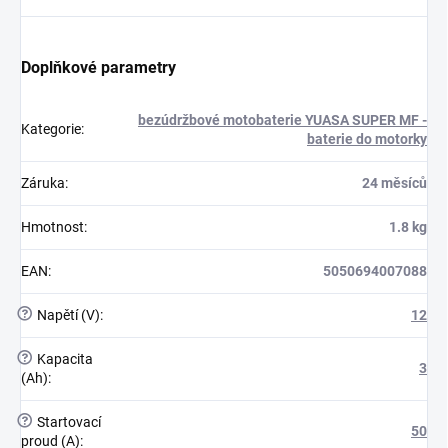
Doplňkové parametry
bezúdržbové motobaterie YUASA SUPER MF -
Kategorie
:
baterie do motorky
Záruka
:
24 měsíců
Hmotnost
:
1.8 kg
EAN
:
5050694007088
?
Napětí (V)
:
12
?
Kapacita
3
(Ah)
:
?
Startovací
50
proud (A)
: