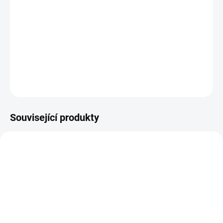
DETAILNÍ INFORMACE
−
+
Přidat do košíku
ZEPTAT SE
HLÍDAT
Související produkty
E7535
E4407
SKLADEM
SKLADEM