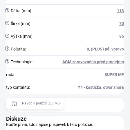
?
Délka (mm)
:
113
?
Šířka (mm)
:
70
?
Výška (mm)
:
86
?
Polarita
:
0, (PLUS) pól vpravo
?
Technologie
:
AGM zprovozněná před prodejem
řada
:
SUPER MF
typ kontaktu
:
Y4 - kostička, otvor shora
Návod k použití (2.8 MB)
Diskuze
Buďte první, kdo napíše příspěvek k této položce.