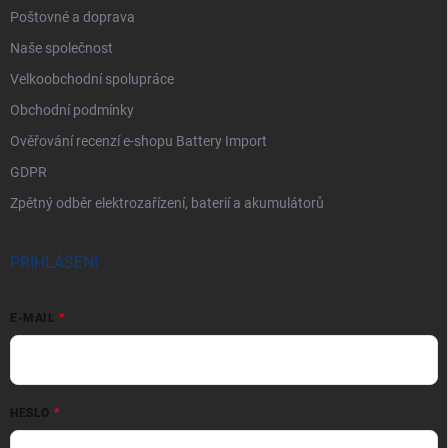
Poštovné a doprava
Naše společnost
Velkoobchodní spolupráce
Obchodní podmínky
Ověřování recenzí e-shopu Battery Import
GDPR
Zpětný odběr elektrozařízení, baterií a akumulátorů
PŘIHLÁŠENÍ
E-MAIL
HESLO