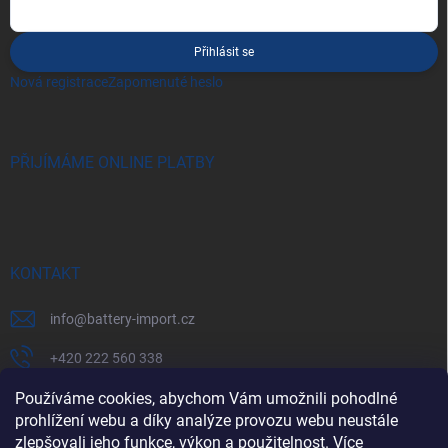
Přihlásit se
Nová registrace
Zapomenuté heslo
PŘIJÍMÁME ONLINE PLATBY
KONTAKT
info
@
battery-import.cz
+420 222 560 338
+420 774 969 705
Používáme cookies, abychom Vám umožnili pohodlné
prohlížení webu a díky analýze provozu webu neustále
zlepšovali jeho funkce, výkon a použitelnost. Více