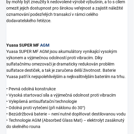
by mohly být zneužity k nedovolené výrobě výbušnin, a to s cílem
omezit jejich dostupnost pro širokou veřejnost a zajistit náležité
oznamování podezřelých transakcí v rámci celého
dodavatelského řetězce.
Yuasa SUPER MF
AGM
Yuasa SUPER MF AGM jsou akumulátory vynikající vysokým
výkonem a výjimečnou odolností proti vibracím. Díky
sulfatačnímu omezovači je dramaticky redukován problém
sulfatace destiček, a tak je zaručena delší životnost. Baterie
Yuasa patří k nejspolehlivějším a nejkvalitnějším bateriím na trhu.
• Pevná odolná konstrukce
• Vysoká startovací síla a výjimečná odolnost proti vibracím
• Vylepšená antisulfatační technologie
• Odolná proti vytečení (při náklonu do 30°)
• Bezúdržbová baterie – není nutné doplňovat destilovanou vodu
• Technologie AGM (Absorbed Glass Mat) – elektrolyt zasáknutý
do skelného rouna