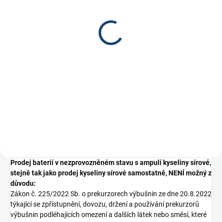
(
41 KS
)
(
16 KS
)
Nabíječka NOCO GENIUS
CTEK Nabíječka XS 0.8,
1, 6/12V 1A
12V, 0.8A
915 Kč
1 090 Kč
756,20 Kč bez DPH
900,83 Kč bez DPH
Do košíku
Do košíku
Nabíječka NOCO GENIUS 1,
12V nabíječka motobaterií, max.
6/12V 1A, PB/Lithium
dobíjecí proud...
Prodej baterií v nezprovozněném stavu s ampulí kyseliny sírové,
stejně tak jako prodej kyseliny sírové samostatně, NENÍ možný z
důvodu:
Zákon č. 225/2022 Sb. o prekurzorech výbušnin ze dne 20.8.2022
týkající se zpřístupnění, dovozu, držení a používání prekurzorů
výbušnin podléhajících omezení a dalších látek nebo směsí, které