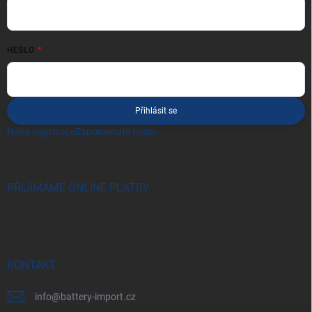
HESLO
Přihlásit se
Nová registrace
Zapomenuté heslo
PŘIJÍMÁME ONLINE PLATBY
KONTAKT
info
@
battery-import.cz