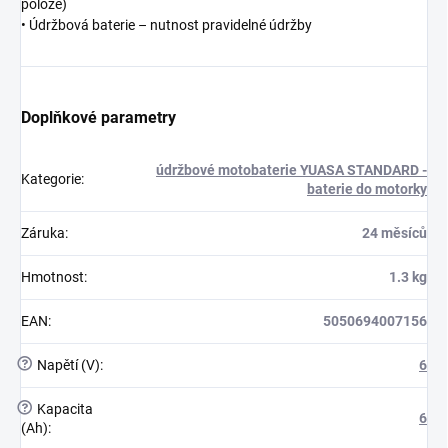
poloze)
• Údržbová baterie – nutnost pravidelné údržby
Doplňkové parametry
údržbové motobaterie YUASA STANDARD -
Kategorie
:
baterie do motorky
Záruka
:
24 měsíců
Hmotnost
:
1.3 kg
EAN
:
5050694007156
?
Napětí (V)
:
6
?
Kapacita
6
(Ah)
: