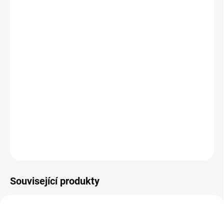
ÚSTÍ NAD LABEM:
0 KS
Motobaterie vám bude dodána ZPROVOZNĚNÁ (nařízení dle zákona č.
Kvalitní motobaterie
225/2022 Sb.). Zprovoznění provádíme zdarma.
Yuasa
WET
či
AGM
jsou skvělou volbou pro váš motocykl, skútr,
čtyřkolku nebo zahradní techniku.
DETAILNÍ INFORMACE
−
+
Přidat do košíku
ZEPTAT SE
HLÍDAT
Související produkty
E7535
E4407