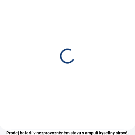
SKLADEM
SKLADEM
Nabíječka NOCO GENIUS
CTEK Nabíječka XS 0.8,
1, 6/12V 1A
12V, 0.8A
915 Kč
1 090 Kč
756,20 Kč bez DPH
900,83 Kč bez DPH
Do košíku
Do košíku
Nabíječka NOCO GENIUS 1,
12V nabíječka motobaterií, max.
6/12V 1A, PB/Lithium
dobíjecí proud...
Prodej baterií v nezprovozněném stavu s ampulí kyseliny sírové,