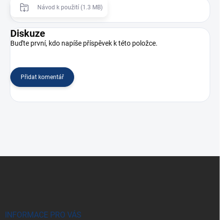
Návod k použití (1.3 MB)
Diskuze
Buďte první, kdo napíše příspěvek k této položce.
Přidat komentář
Z
á
p
a
t
í
INFORMACE PRO VÁS