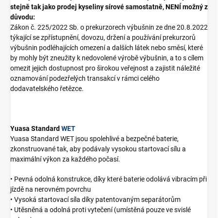
stejně tak jako prodej kyseliny sírové samostatně, NENÍ možný z
důvodu:
Zákon č. 225/2022 Sb. o prekurzorech výbušnin ze dne 20.8.2022
týkající se zpřístupnění, dovozu, držení a používání prekurzorů
výbušnin podléhajících omezení a dalších látek nebo směsí, které
by mohly být zneužity k nedovolené výrobě výbušnin, a to s cílem
omezit jejich dostupnost pro širokou veřejnost a zajistit náležité
oznamování podezřelých transakcí v rámci celého
dodavatelského řetězce.
Yuasa Standard
WET
Yuasa Standard WET jsou spolehlivé a bezpečné baterie,
zkonstruované tak, aby podávaly vysokou startovací sílu a
maximální výkon za každého počasí.
• Pevná odolná konstrukce, díky které baterie odolává vibracím při
jízdě na nerovném povrchu
• Vysoká startovací síla díky patentovaným separátorům
• Utěsněná a odolná proti vytečení (umístěná pouze ve svislé