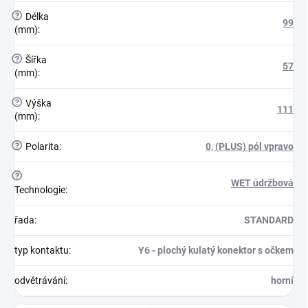
?
Délka
99
(mm)
:
?
Šířka
57
(mm)
:
?
Výška
111
(mm)
:
?
Polarita
:
0, (PLUS) pól vpravo
?
WET údržbová
Technologie
:
řada
:
STANDARD
typ kontaktu
:
Y6 - plochý kulatý konektor s očkem
odvětrávání
:
horní