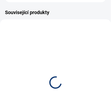
Související produkty
E4407
E7040
SKLADEM
SKLADEM
CTEK Nabíječka XS 0.8,
Victron Energy Nabíječka
12V, 0.8A
Blue Smart 12V 5A/2A
IP65
1 090 Kč
1 960 Kč
900,83 Kč bez DPH
1 619,83 Kč bez DPH
Do košíku
Do košíku
12V nabíječka motobaterií, max.
dobíjecí proud...