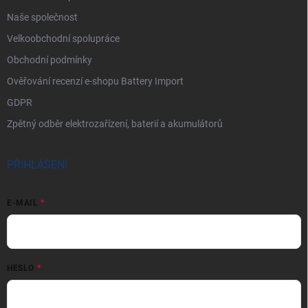
Naše společnost
Velkoobchodní spolupráce
Obchodní podmínky
Ověřování recenzí e-shopu Battery Import
GDPR
Zpětný odběr elektrozařízení, baterií a akumulátorů
PŘIHLÁŠENÍ
E-MAIL
HESLO