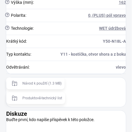
?
Výška (mm)
:
162
?
Polarita
:
0, (PLUS) pól vpravo
?
Technologie
:
WET údržbová
Krátký kód
:
Y50-N18L-A
Typ kontaktu
:
Y11 - kostička, otvor shora a z boku
Odvětrávání
:
vlevo
Návod k použití (1.3 MB)
Produktově-technický list
Diskuze
Buďte první, kdo napíše příspěvek k této položce.