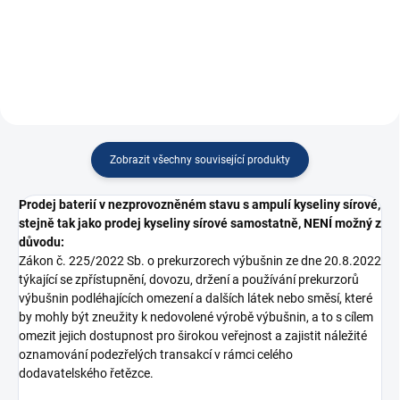
Vodě a prachu odolná nabíječka
se...
Zobrazit všechny související produkty
Prodej baterií v nezprovozněném stavu s ampulí kyseliny sírové,
stejně tak jako prodej kyseliny sírové samostatně, NENÍ možný z
důvodu:
Zákon č. 225/2022 Sb. o prekurzorech výbušnin ze dne 20.8.2022
týkající se zpřístupnění, dovozu, držení a používání prekurzorů
výbušnin podléhajících omezení a dalších látek nebo směsí, které
by mohly být zneužity k nedovolené výrobě výbušnin, a to s cílem
omezit jejich dostupnost pro širokou veřejnost a zajistit náležité
oznamování podezřelých transakcí v rámci celého
dodavatelského řetězce.