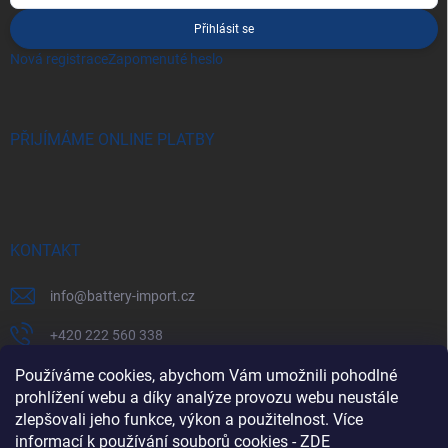
Přihlásit se
Nová registrace
Zapomenuté heslo
PŘIJÍMÁME ONLINE PLATBY
KONTAKT
info
@
battery-import.cz
+420 222 560 338
+420 774 969 705
Používáme cookies, abychom Vám umožnili pohodlné
prohlížení webu a díky analýze provozu webu neustále
zlepšovali jeho funkce, výkon a použitelnost. Více
informací k používání souborů cookies
-
ZDE