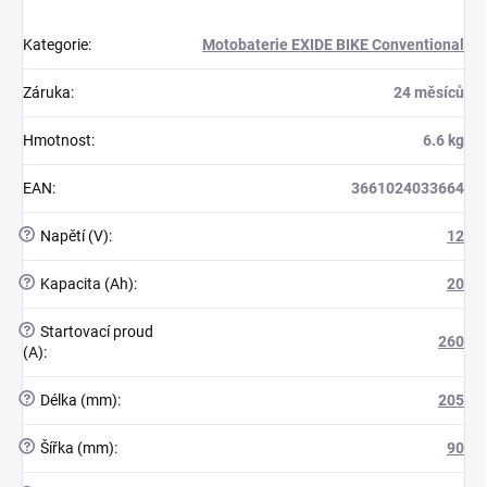
Kategorie
:
Motobaterie EXIDE BIKE Conventional
Záruka
:
24 měsíců
Hmotnost
:
6.6 kg
EAN
:
3661024033664
?
Napětí (V)
:
12
?
Kapacita (Ah)
:
20
?
Startovací proud
260
(A)
:
?
Délka (mm)
:
205
?
Šířka (mm)
:
90