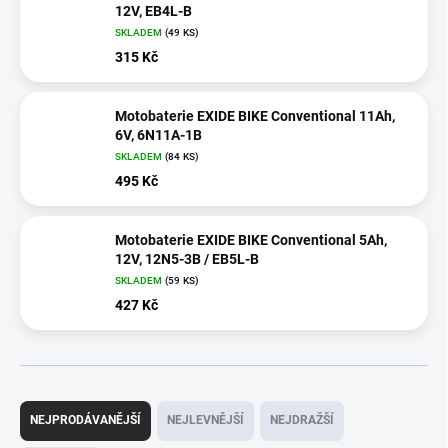
12V, EB4L-B
SKLADEM
(
49 KS
)
315 Kč
Motobaterie EXIDE BIKE Conventional 11Ah,
6V, 6N11A-1B
SKLADEM
(
84 KS
)
495 Kč
Motobaterie EXIDE BIKE Conventional 5Ah,
12V, 12N5-3B / EB5L-B
SKLADEM
(
59 KS
)
427 Kč
Ř
a
NEJPRODÁVANĚJŠÍ
NEJLEVNĚJŠÍ
NEJDRAŽŠÍ
z