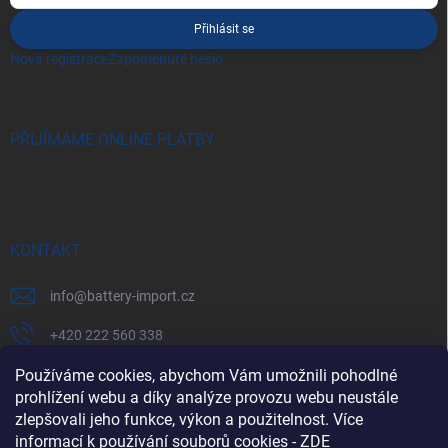
Přihlásit se
Nová registrace
Zapomenuté heslo
PŘIJÍMÁME ONLINE PLATBY
KONTAKT
info
@
battery-import.cz
+420 222 560 338
+420 774 969 705
Používáme cookies, abychom Vám umožnili pohodlné
prohlížení webu a díky analýze provozu webu neustále
zlepšovali jeho funkce, výkon a použitelnost. Více
informací k používání souborů cookies
-
ZDE