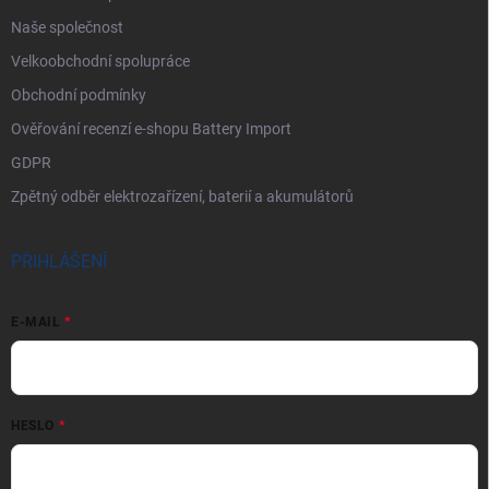
Naše společnost
Velkoobchodní spolupráce
Obchodní podmínky
Ověřování recenzí e-shopu Battery Import
GDPR
Zpětný odběr elektrozařízení, baterií a akumulátorů
PŘIHLÁŠENÍ
E-MAIL
HESLO