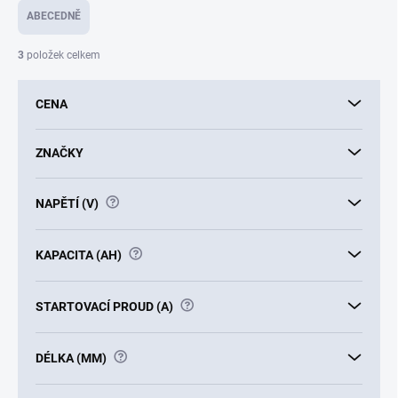
e
ABECEDNĚ
n
í
3
položek celkem
p
r
CENA
o
d
u
ZNAČKY
k
t
?
NAPĚTÍ (V)
ů
?
KAPACITA (AH)
?
STARTOVACÍ PROUD (A)
?
DÉLKA (MM)