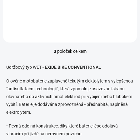
971,07 Kč bez DPH
EXIDE BIKE Conventional 19Ah, 12V, YB16-B...
3
položek celkem
O
v
l
Údržbový typ WET -
EXIDE BIKE CONVENTIONAL
á
d
Olověné motobaterie zaplavené tekutým elektolytem s vylepšenou
a
"antisulfatační technologií", která zpomaluje usazování síranu
c
í
olovnatého do aktivních hmot elektrod při vybíjení nebo hlubokém
p
vybití. Baterie je dodávána zprovozněná - přednabitá, naplněná
r
elektrolytem.
v
k
y
• Pevná odolná konstrukce, díky které baterie lépe odolává
v
vibracím při jízdě na nerovném povrchu
ý