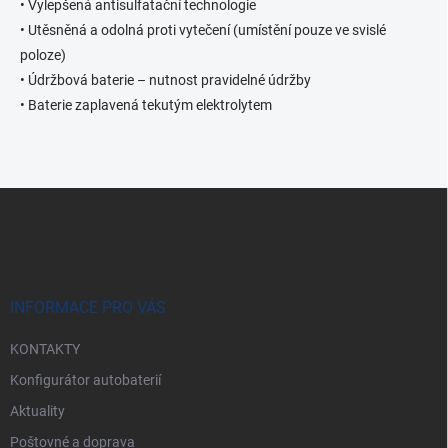
• Vylepšená antisulfatační technologie
p
i
• Utěsněná a odolná proti vytečení (umístění pouze ve svislé
s
poloze)
u
• Údržbová baterie – nutnost pravidelné údržby
• Baterie zaplavená tekutým elektrolytem
Z
á
p
a
t
í
INFORMACE PRO VÁS
KONTAKTY
Konfigurátor autobaterií
Aktuality
Poštovné a doprava