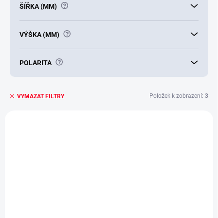
?
ŠÍŘKA (MM)
?
VÝŠKA (MM)
?
POLARITA
Položek k zobrazení:
3
VYMAZAT FILTRY
V
ý
E5044
p
i
s
p
r
o
d
u