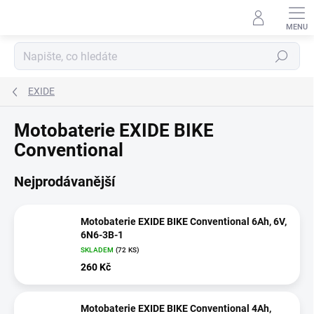
Přejít
na
obsah
Hledat
EXIDE
Motobaterie EXIDE BIKE
Conventional
Nejprodávanější
Motobaterie EXIDE BIKE Conventional 6Ah, 6V,
6N6-3B-1
SKLADEM
(
72 KS
)
260 Kč
Motobaterie EXIDE BIKE Conventional 4Ah,