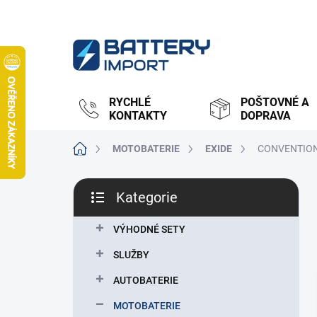
Přejít
na
obsah
RYCHLÉ
POŠTOVNÉ A
KONTAKTY
DOPRAVA
Domů
MOTOBATERIE
EXIDE
CONVENTIO
P
Kategorie
o
Přeskočit
s
kategorie
t
VÝHODNÉ SETY
r
SLUŽBY
a
n
AUTOBATERIE
n
MOTOBATERIE
í