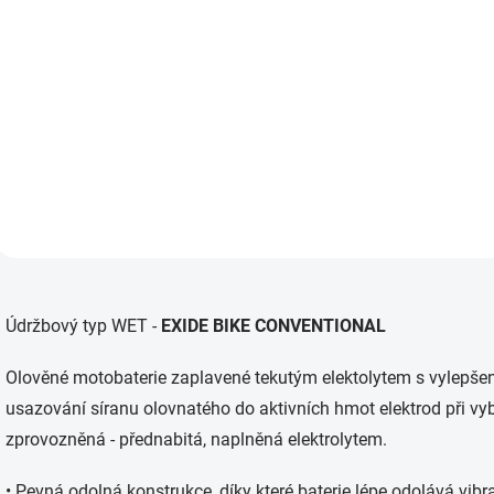
652,07 Kč bez DPH
566,94 Kč bez DPH
Do košíku
Do košíku
YB10L-B Motobaterie vám
YB7-A Motobaterie vá
bude dodána...
dodána ZPROVOZNĚNÁ
O
v
Údržbový typ WET -
EXIDE BIKE CONVENTIONAL
l
á
d
Olověné motobaterie zaplavené tekutým elektolytem s vylepšeno
a
usazování síranu olovnatého do aktivních hmot elektrod při vyb
c
í
zprovozněná - přednabitá, naplněná elektrolytem.
p
r
• Pevná odolná konstrukce, díky které baterie lépe odolává vib