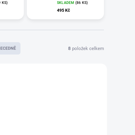
9 KS
)
SKLADEM
(
86 KS
)
495 Kč
8
položek celkem
BECEDNĚ
E5032
E5033
KLADEM
SKLADEM