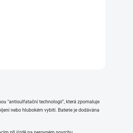
m bude
...
u "antisulfatační technologií", která zpomaluje
íjení nebo hlubokém vybití. Baterie je dodávána
racím při jízdě na nerovném povrchu