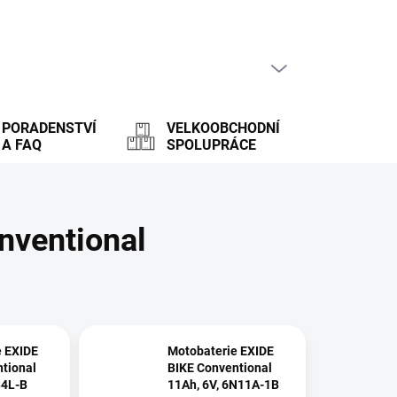
PRÁZDNÝ KOŠÍK
NÁKUPNÍ
KOŠÍK
PORADENSTVÍ
VELKOOBCHODNÍ
A FAQ
SPOLUPRÁCE
nventional
e EXIDE
Motobaterie EXIDE
tional
BIKE Conventional
B4L-B
11Ah, 6V, 6N11A-1B