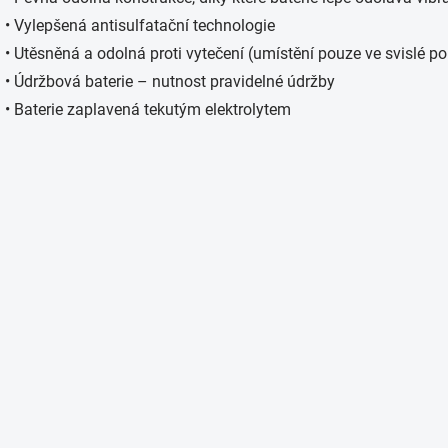
v
k
• Vylepšená antisulfatační technologie
y
• Utěsněná a odolná proti vytečení (umístění pouze ve svislé po
v
ý
• Údržbová baterie – nutnost pravidelné údržby
p
• Baterie zaplavená tekutým elektrolytem
i
s
u