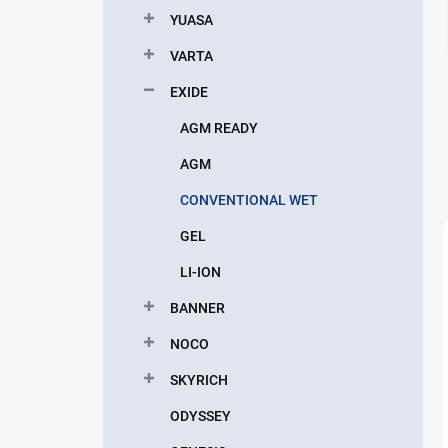
p
YUASA
a
n
VARTA
e
EXIDE
l
AGM READY
AGM
CONVENTIONAL WET
GEL
LI-ION
BANNER
NOCO
SKYRICH
ODYSSEY