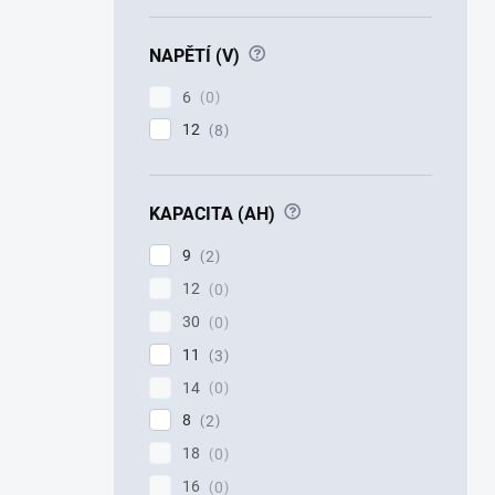
?
NAPĚTÍ (V)
6
0
12
8
?
KAPACITA (AH)
9
2
12
0
30
0
11
3
14
0
8
2
18
0
16
0