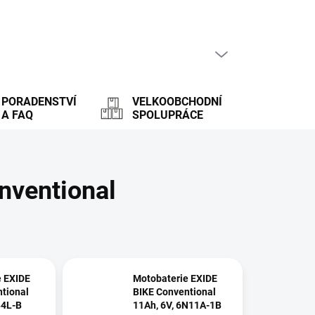
PRÁZDNÝ KOŠÍK
NÁKUPNÍ
KOŠÍK
PORADENSTVÍ
VELKOOBCHODNÍ
A FAQ
SPOLUPRÁCE
nventional
e EXIDE
Motobaterie EXIDE
tional
BIKE Conventional
B4L-B
11Ah, 6V, 6N11A-1B