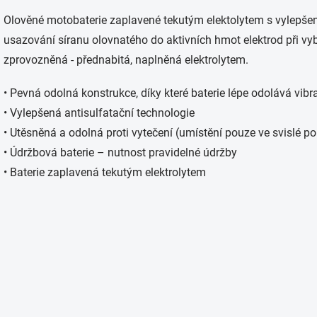
á
d
Olověné motobaterie zaplavené tekutým elektolytem s vylepšeno
a
usazování síranu olovnatého do aktivních hmot elektrod při vyb
c
í
zprovozněná - přednabitá, naplněná elektrolytem.
p
r
• Pevná odolná konstrukce, díky které baterie lépe odolává vib
v
k
• Vylepšená antisulfatační technologie
y
• Utěsněná a odolná proti vytečení (umístění pouze ve svislé po
v
ý
• Údržbová baterie – nutnost pravidelné údržby
p
• Baterie zaplavená tekutým elektrolytem
i
s
u