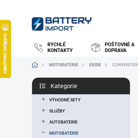
Přejít
na
obsah
RYCHLÉ
POŠTOVNÉ A
KONTAKTY
DOPRAVA
Domů
MOTOBATERIE
EXIDE
CONVENTIO
P
Kategorie
o
Přeskočit
s
kategorie
t
VÝHODNÉ SETY
r
SLUŽBY
a
n
AUTOBATERIE
n
MOTOBATERIE
í