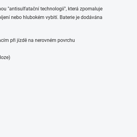
u "antisulfatační technologií", která zpomaluje
íjení nebo hlubokém vybití. Baterie je dodávána
racím při jízdě na nerovném povrchu
loze)