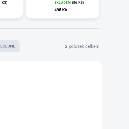
9 KS
)
SKLADEM
(
86 KS
)
495 Kč
2
položek celkem
BECEDNĚ
E5032
KLADEM