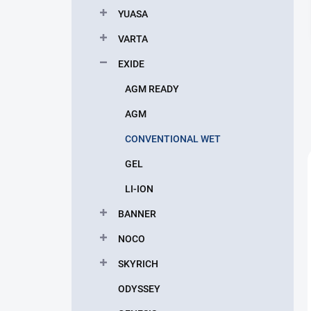
p
YUASA
a
n
VARTA
e
EXIDE
l
AGM READY
AGM
CONVENTIONAL WET
GEL
LI-ION
BANNER
NOCO
SKYRICH
ODYSSEY