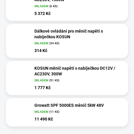
SKLADEM
(
6 KS
)
5 372 Kč
Dálkové ovládání pro měnič napětí s
nabíječkou KOSUN
SKLADEM
(
34 KS
)
314 Kč
KOSUN měnič napětí s nabíječkou DC12V /
AC230V, 300W
SKLADEM
(
51 KS
)
1 777 Kč
Growatt SPF 5000ES měnič 5kW 48V
SKLADEM
(
11 KS
)
11 490 Kč