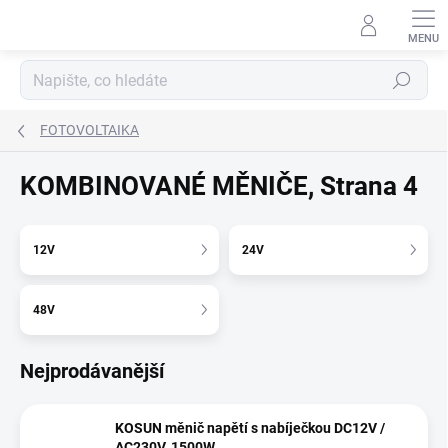
Přejít
na
obsah
Hledat
FOTOVOLTAIKA
KOMBINOVANÉ MĚNIČE
, Strana 4
12V
24V
48V
Nejprodávanější
KOSUN měnič napětí s nabíječkou DC12V /
AC230V, 1500W