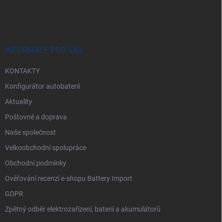
á
á
p
n
r
p
v
í
a
k
t
y
í
INFORMACE PRO VÁS
v
ý
KONTAKTY
p
i
Konfigurátor autobaterií
s
u
Aktuality
Poštovné a doprava
Naše společnost
Velkoobchodní spolupráce
Obchodní podmínky
Ověřování recenzí e-shopu Battery Import
GDPR
Zpětný odběr elektrozařízení, baterií a akumulátorů